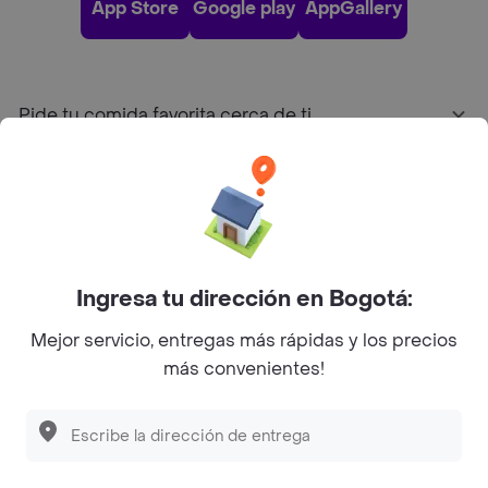
App Store
Google play
AppGallery
Pide tu comida favorita cerca de ti
Categorías
Únete a Rappi
Ingresa tu dirección en Bogotá:
Sobre Rappi
Mejor servicio, entregas más rápidas y los precios
más convenientes!
Facebook
Twitter
Instagram
©
2026
Rappi Inc. All rights reserved.