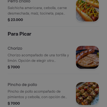
Perro criollo
Salchicha americana, cebolla, carne
desmechada, maíz, tocineta, papa
cabello de ángel, salsas y huevo de
$ 23.000
codorniz.
Para Picar
Chorizo
Chorizo acompañado de una tortilla y
limón. Opción de elegir otro
acompañamiento.
$ 7000
Pincho de pollo
Pincho de pollo acompañado de
pimientos y cebolla, con opción de
elegir acompañamiento adicional.
$ 7000