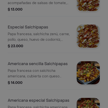
acompañadas de salsas de tomate,
mayonesa y mostaza.
$ 13.000
Especial Salchipapas
Papa francesa, salchicha zenú, carne,
pollo, queso, huevo de codorniz,
salsas y papa cabello de ángel.
$ 23.000
Americana sencilla Salchipapas
Papa francesa con salchicha
americana, cubierta con queso
derretido, tocineta y cebolla de
$ 14.000
verdeo.
Americana especial Salchipapas
Papa francesa, salchicha americana,