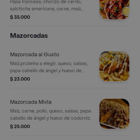
Papa francesa, chorizo de cerdo,
salchicha americana, carne, maíz,
queso, huevo de codorniz, tocineta,
$ 35.000
salsas y papa cabello de ángel.
Mazorcadas
Mazorcada al Gusto
Maíz,proteína a elegir, queso, salsas,
papa cabello de ángel y huevo de
codorniz.
$ 23.000
Mazorcada Mixta
Maíz, carne, pollo, queso, salsas, papa
cabello de ángel y huevo de codorniz.
$ 25.000