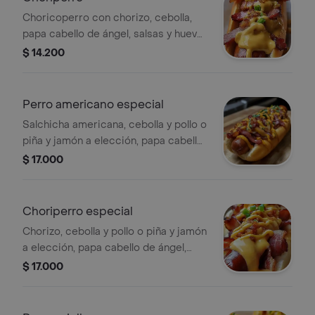
Choricoperro con chorizo, cebolla,
papa cabello de ángel, salsas y huevo
de codorniz.
$ 14.200
Perro americano especial
Salchicha americana, cebolla y pollo o
piña y jamón a elección, papa cabello
de ángel, salsas y huevo de codorniz.
$ 17.000
Choriperro especial
Chorizo, cebolla y pollo o piña y jamón
a elección, papa cabello de ángel,
salsas y huevo de codorniz.
$ 17.000