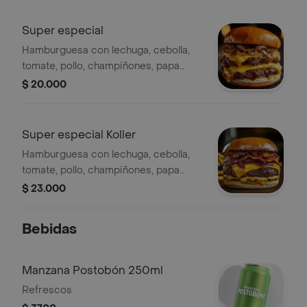
Super especial
Hamburguesa con lechuga, cebolla,
tomate, pollo, champiñones, papa
cabello de ángel, queso y salsa.
$ 20.000
Super especial Koller
Hamburguesa con lechuga, cebolla,
tomate, pollo, champiñones, papa
cabello de ángel, queso, salsas, carne
$ 23.000
koller.
Bebidas
Manzana Postobón 250ml
Refrescos