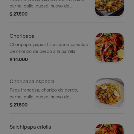
carne, pollo, queso, huevo de
codorniz, salsas y papa cabello de
$ 27.500
ángel.
Choripapa
Choripapa: papas fritas acompañadas
de chorizo de cerdo a la parrilla.
$ 14.000
Choripapa especial
Papa francesa, chorizo de cerdo,
carne, pollo, queso, huevo de
codorniz, salsas y papa cabello de
$ 27.500
ángel.
Salchipapa criolla