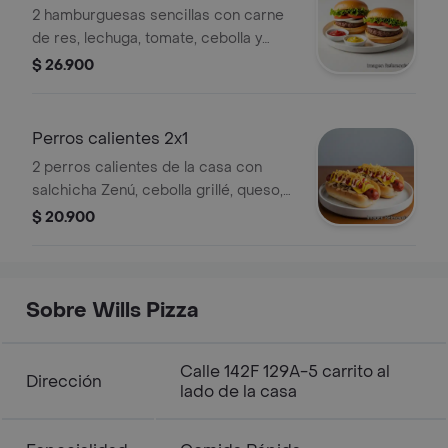
2 hamburguesas sencillas con carne
de res, lechuga, tomate, cebolla y
salsas.
$ 26.900
Perros calientes 2x1
2 perros calientes de la casa con
salchicha Zenú, cebolla grillé, queso,
salsas y papá tostada
$ 20.900
Sobre Wills Pizza
Calle 142F 129A-5 carrito al
Dirección
lado de la casa