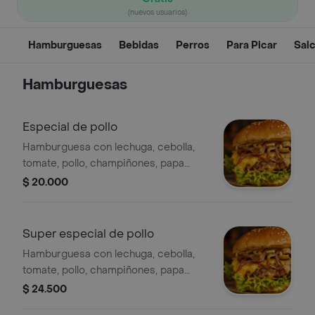
(nuevos usuarios)
Hamburguesas
Bebidas
Perros
Para Picar
Sal
Hamburguesas
Especial de pollo
Hamburguesa con lechuga, cebolla,
tomate, pollo, champiñones, papa
cabello de ángel, queso, salsas, pollo
$ 20.000
apanado.
Super especial de pollo
Hamburguesa con lechuga, cebolla,
tomate, pollo, champiñones, papa
cabello de ángel, queso, salsas, pollo
$ 24.500
apanado.