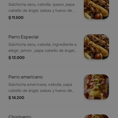
Salchicha zenu, cebolla, queso, papa
cabello de ángel, salsas y huevo de
codorniz.
$ 11.500
Perro Especial
Salchicha zenu, cebolla, ingrediente a
elegir, jamón , papa cabello de ángel,
salsas y huevo de codorniz.
$ 13.000
Perro americano
Salchicha americana, cebolla, papa
cabello de ángel, salsas y huevo de
codorniz.
$ 14.200
Choriperro