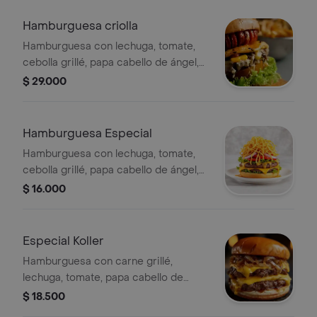
Hamburguesa criolla
Hamburguesa con lechuga, tomate,
cebolla grillé, papa cabello de ángel,
queso, salsas, maíz, tocineta y huevo
$ 29.000
de codorniz.
Hamburguesa Especial
Hamburguesa con lechuga, tomate,
cebolla grillé, papa cabello de ángel,
queso y salsa.
$ 16.000
Especial Koller
Hamburguesa con carne grillé,
lechuga, tomate, papa cabello de
ángel, cebolla grillé, queso y salsa.
$ 18.500