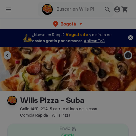
Bogotá
Regístrate
¿Nuevo en Rappi?
y disfruta de
envíos gratis por semanas
Aplican TyC
Wills Pizza - Suba
Calle 142F 129A-5 carrito al lado de la casa
Comida Rápida - Wills Pizza
Envío
Gratis