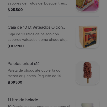
fresa, color chips y macadamia
sabores de frutos del bosque, tres
leches, mandarina y cookies.
$ 25.500
Caja de 10 Lt Veteados O con
Agregado
Caja de 10 litros de helado con
sabores veteados como chocolate,
fresa y mora.
$ 109.900
Paletas crispi x14
Paleta de chocolate cubierta con
trozos crujientes. Paquete de 14
unidades.
$ 39.500
1 Litro de helado
10 Porciones por empaque escoge el