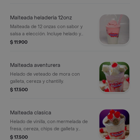
Malteada heladeria 12onz
Malteada de 12 onzas con sabor y
salsa a elección. Incluye helado y
base cremosa.
$ 11.900
Malteada aventurera
Helado de veteado de mora con
galleta, cereza y chantilly.
$ 17.500
Malteada clasica
Helado de vinilla, con mermelada de
fresa, cereza, chips de galleta y
crema chantilly.
$ 17.500