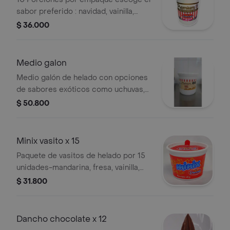
sabor preferido : navidad, vainilla,
chocolate, fresa, maracuya,
$ 36.000
macadamia, caramelo, ron con pasas,
coco falkes, mango biche,color chips,
tornado de chocolate o dulce
Medio galon
tentación
Medio galón de helado con opciones
de sabores exóticos como uchuvas,
mango biche, frutos del bosque,
$ 50.800
chocolate, vainilla, y más.
Aproximadamente 15 porciones.
Minix vasito x 15
Paquete de vasitos de helado por 15
unidades-mandarina, fresa, vainilla,
arequipe surtido.
$ 31.800
Dancho chocolate x 12