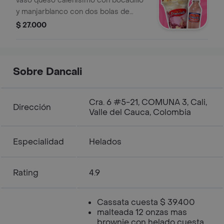
vaso queso caleñisimo con bocadillo
y manjarblanco con dos bolas de
helado, queso mozarella y salsa + una
$ 27.000
botella de agua
Sobre Dancali
Cra. 6 #5-21, COMUNA 3, Cali,
Dirección
Valle del Cauca, Colombia
Especialidad
Helados
Rating
4.9
Cassata cuesta $ 39.400
malteada 12 onzas mas
brownie con helado cuesta