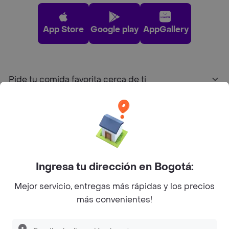
App Store
Google play
AppGallery
Pide tu comida favorita cerca de ti
Categorías
Únete a Rappi
Ingresa tu dirección en Bogotá:
Sobre Rappi
Mejor servicio, entregas más rápidas y los precios
más convenientes!
Facebook
Twitter
Instagram
©
2026
Rappi Inc. All rights reserved.