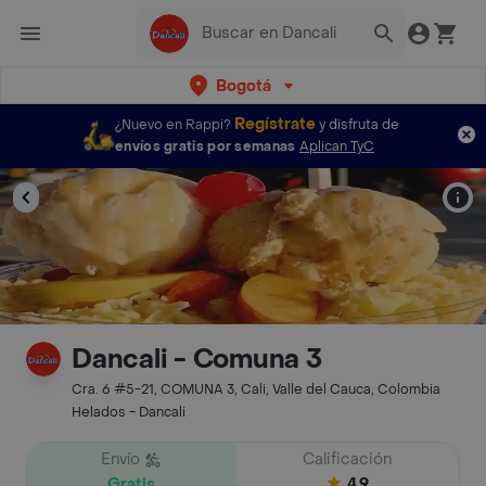
Bogotá
Regístrate
¿Nuevo en Rappi?
y disfruta de
envíos gratis por semanas
Aplican TyC
Dancali - Comuna 3
Cra. 6 #5-21, COMUNA 3, Cali, Valle del Cauca, Colombia
Helados - Dancali
Envío
Calificación
Gratis
4.9