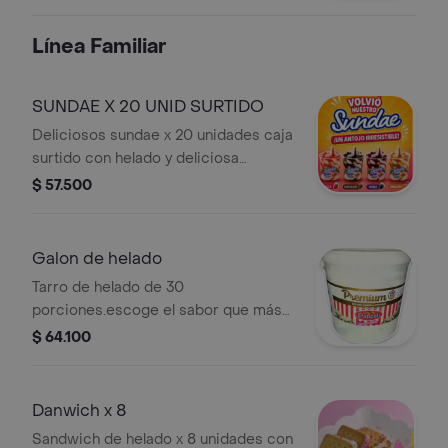
barquillo.
Línea Familiar
SUNDAE X 20 UNID SURTIDO
Deliciosos sundae x 20 unidades caja
surtido con helado y deliciosa
mermelada sabores de fresa, mora,
$ 57.500
chocolate y arequipe
Galon de helado
Tarro de helado de 30
porciones.escoge el sabor que más
te guste : sabores exóticos: uchuvas,
$ 64.100
mango biche, tradicionales:
chocolate, brownie , cookies,
caramelo, ron con pasas, vainilla
Danwich x 8
chips,arequipe pasas, vainilla, mora,
Sandwich de helado x 8 unidades con