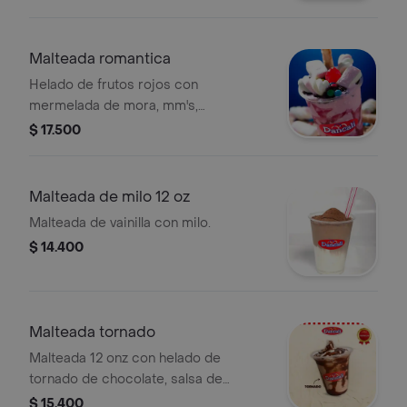
Malteada romantica
Helado de frutos rojos con
mermelada de mora, mm's,
malvaviscos, barquillo y chantilly.
$ 17.500
Malteada de milo 12 oz
Malteada de vainilla con milo.
$ 14.400
Malteada tornado
Malteada 12 onz con helado de
tornado de chocolate, salsa de
chocolate y crema chantilly
$ 15.400