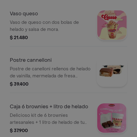
Vaso queso
Vaso de queso con dos bolas de
helado y salsa de mora.
$ 21.480
Postre cannelloni
Postre de canelloni rellenos de helado
de vainilla, mermelada de fresa
cubierto de helado de vainilla,
$ 39.400
cobertura de chocolate. 15 porciones
aproximadamente
Caja 6 brownies + litro de helado
Delicioso kit de 6 brownies
artesanales + 1 litro de helado de tu
sabor preferido.
$ 37.900