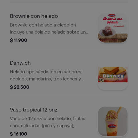
Brownie con helado
Brownie con helado a elección.
Incluye una bola de helado sobre un
brownie.
$ 11.900
Danwich
Helado tipo sándwich en sabores:
cookies, mandarina, tres leches y
frutos del bosque. Un sabor por
$ 22.500
paquete. Contiene 8 unidades de 80
gramos cada una.
Vaso tropical 12 onz
Vaso de 12 onzas con helado, frutas
caramelizadas (piña y papaya),
mermelada al gusto, coco o maní, y
$ 16.100