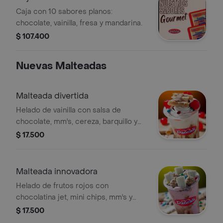
Caja con 10 sabores planos:
chocolate, vainilla, fresa y mandarina.
$ 107.400
Nuevas Malteadas
Malteada divertida
Helado de vainilla con salsa de
chocolate, mm's, cereza, barquillo y
chantilly.
$ 17.500
Malteada innovadora
Helado de frutos rojos con
chocolatina jet, mini chips, mm's y
chantilly.
$ 17.500