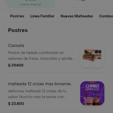
(nuevos usuarios)
Postres
Línea Familiar
Nuevas Malteadas
Combo
Postres
Cassata
Postre de helado combinado en
sabores de fresa, chocolate y vainilla
con bizcocho, mermelada de fresa y
$ 39.400
chispas de chocolate 10 porciones
aproximadamente
malteada 12 onzas mas brownie
con helado
deliciosa malteada 12 onzas de tu
sabor favorito mas brownie con
helado
$ 23.800