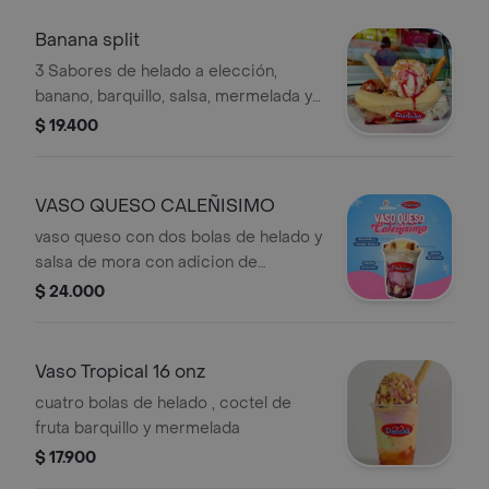
Banana split
3 Sabores de helado a elección,
banano, barquillo, salsa, mermelada y
maní.
$ 19.400
VASO QUESO CALEÑISIMO
vaso queso con dos bolas de helado y
salsa de mora con adicion de
bocadillo con manjarblanco una
$ 24.000
combinación unica en vaso de 12
onzas
Vaso Tropical 16 onz
cuatro bolas de helado , coctel de
fruta barquillo y mermelada
$ 17.900