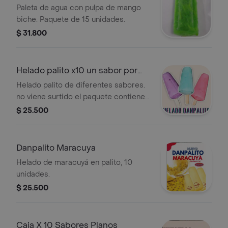
Paleta de agua con pulpa de mango
biche. Paquete de 15 unidades.
$ 31.800
Helado palito x10 un sabor por
empaque
Helado palito de diferentes sabores.
no viene surtido el paquete contiene
el mismo sabor. puedes escoger
$ 25.500
entre guanábana, salpicón en crema,
maracuyá, ron pasas, arequipe,
chocolate, lulo, tres leches, arequipe
Danpalito Maracuya
con coco, queso con bocadillo, maní,
Helado de maracuyá en palito, 10
piña, mora, fresa, coco y chicle
unidades.
$ 25.500
Caja X 10 Sabores Planos