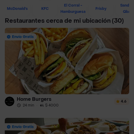
El Corral -
Sandwi
McDonald's
KFC
Frisby
Hamburguesa
Qban
Restaurantes cerca de mi ubicación
(30)
Envío Gratis
Home Burgers
4.6
24 min
·
$ 4000
Envío Gratis