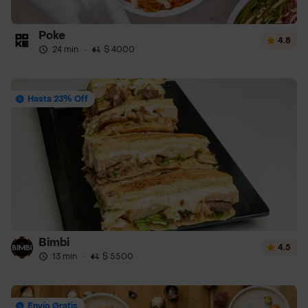
Poke
4.8
24 min
·
$ 4000
Hasta 23% Off
Bimbi
4.5
13 min
·
$ 5500
Envío Gratis