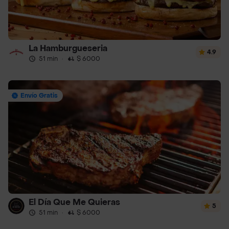
La Hamburgueseria
4.9
51 min
·
$ 6000
Envío Gratis
El Día Que Me Quieras
5
51 min
·
$ 6000