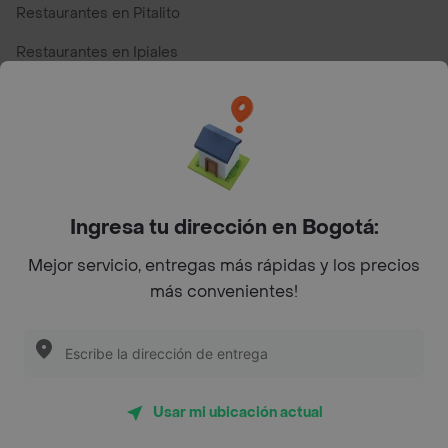
Restaurantes en Pitalito
Restaurantes en Ipiales
Restaurantes en San Andres
Restaurantes cerca de mi para pedir Comida a Domicilio -
Top Marcas y Cadenas de Restaurantes
Ingresa tu dirección en Bogotá:
Encuéntranos en estos países
Mejor servicio, entregas más rápidas y los precios
más convenientes!
App Store
Google play
AppGallery
Usar mi ubicación actual