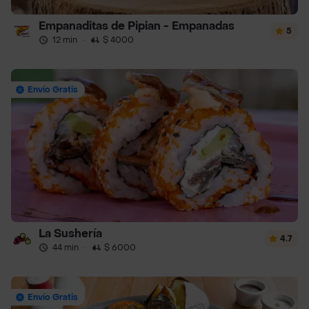
Empanaditas de Pipian - Empanadas
5
12 min
·
$ 4000
Envío Gratis
La Sushería
4.7
44 min
·
$ 6000
Envío Gratis