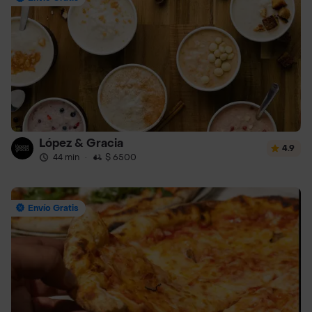
López & Gracia
4.9
44 min
·
$ 6500
Envío Gratis