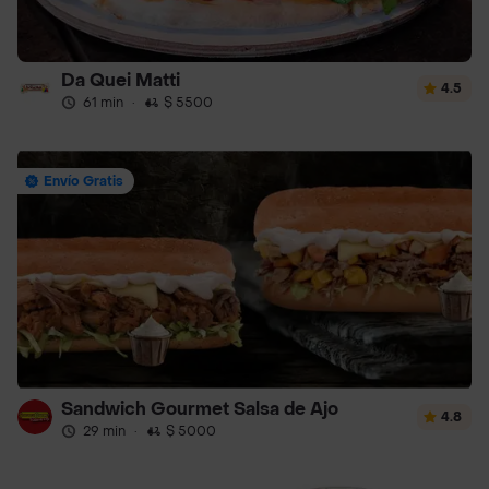
Da Quei Matti
4.5
61 min
·
$ 5500
Envío Gratis
Sandwich Gourmet Salsa de Ajo
4.8
29 min
·
$ 5000