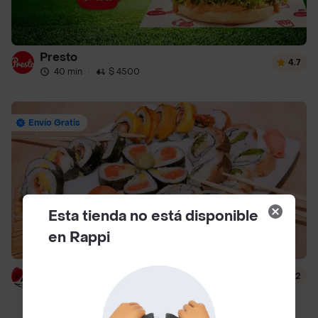
Presto
4.7
40 min
·
$ 4500
Envío Gratis
Esta tienda no está disponible
en Rappi
Hanashi Sushi
4.2
51 min
·
$ 6500