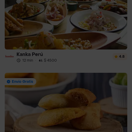
Kanka Perú
4.8
12 min
·
$ 4500
Envío Gratis