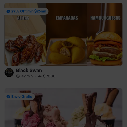
29% Off: mín $26mil
Black Swan
49 min
·
$ 7000
Envío Gratis