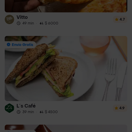
Vitto
4.7
49 min
·
$ 6000
Envío Gratis
L´s Café
4.9
39 min
·
$ 4500