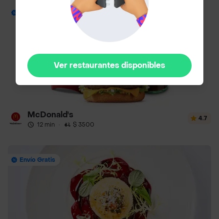
Envío Gratis
Ver restaurantes disponibles
McDonald's
4.7
12 min
·
$ 3500
Envío Gratis