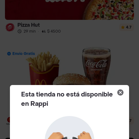
Pizza Hut
4.7
29 min
·
$ 4500
Envío Gratis
Esta tienda no está disponible
en Rappi
McDonald's
4.7
12 min
·
$ 3500