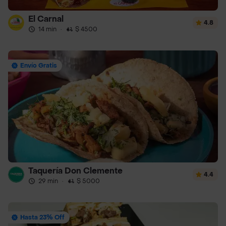
El Carnal
4.8
14 min
·
$ 4500
Envío Gratis
Taquería Don Clemente
4.4
29 min
·
$ 5000
Hasta 23% Off