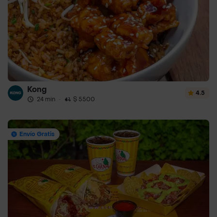
Kong
4.5
24 min
·
$ 5500
Envío Gratis