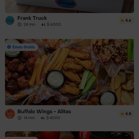
Frank Truck
4.6
24 min
·
$ 6000
Envío Gratis
Buffalo Wings - Alitas
4.8
14 min
·
$ 4000