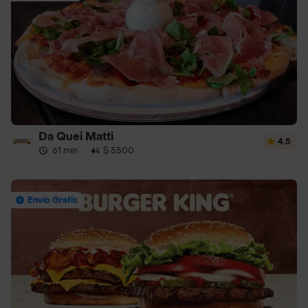
Da Quei Matti
4.5
61 min
·
$ 5500
Envío Gratis