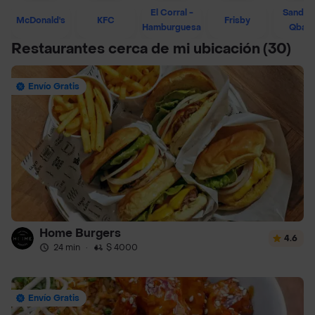
El Corral -
Sandwi
McDonald's
KFC
Frisby
Hamburguesa
Qban
Restaurantes cerca de mi ubicación
(30)
Envío Gratis
Home Burgers
4.6
24 min
·
$ 4000
Envío Gratis