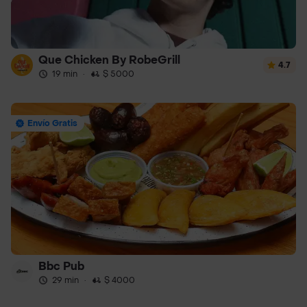
Que Chicken By RobeGrill
4.7
19 min
·
$ 5000
Envío Gratis
Bbc Pub
29 min
·
$ 4000