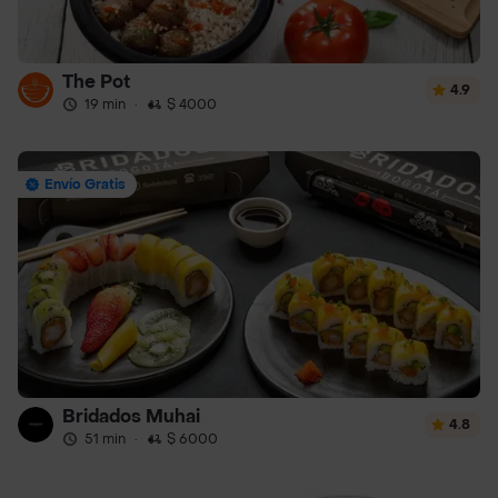
The Pot
4.9
19 min
·
$ 4000
Envío Gratis
Bridados Muhai
4.8
51 min
·
$ 6000