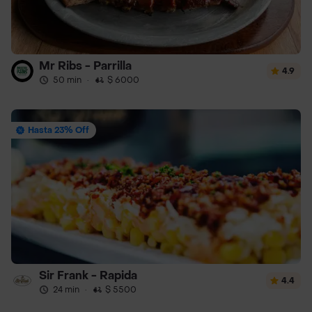
Mr Ribs - Parrilla
4.9
50 min
·
$ 6000
Hasta 23% Off
Sir Frank - Rapida
4.4
24 min
·
$ 5500