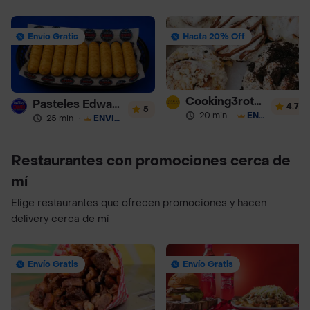
Envío Gratis
Hasta 20% Off
Cooking3rothers
Pasteles Edward
4.7
5
20 min
·
ENVÍO GRATIS
25 min
·
ENVÍO GRATIS
Restaurantes con promociones cerca de
mí
Elige restaurantes que ofrecen promociones y hacen
delivery cerca de mí
Envío Gratis
Envío Gratis