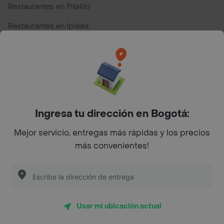
Restaurantes en Pitalito
Restaurantes en Ipiales
Restaurantes en San Andres
Restaurantes cerca de mi para pedir Comida a Domicilio -
Top Marcas y Cadenas de Restaurantes
Ingresa tu dirección en Bogotá:
Encuéntranos en estos países
Mejor servicio, entregas más rápidas y los precios
más convenientes!
App Store
Google play
AppGallery
Usar mi ubicación actual