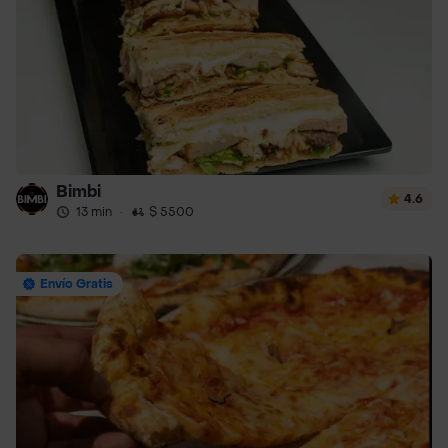
Bimbi
4.6
13 min
·
$ 5500
Envío Gratis