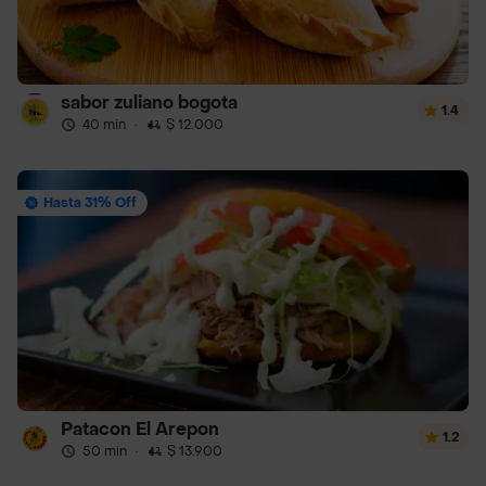
sabor zuliano bogota
1.4
40 min
·
$ 12.000
Hasta 31% Off
Patacon El Arepon
1.2
50 min
·
$ 13.900