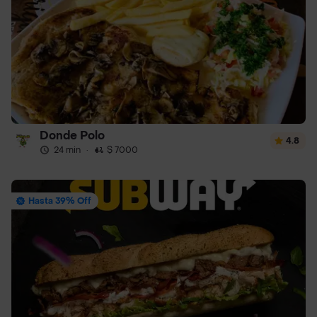
Donde Polo
4.8
24 min
·
$ 7000
Hasta 39% Off