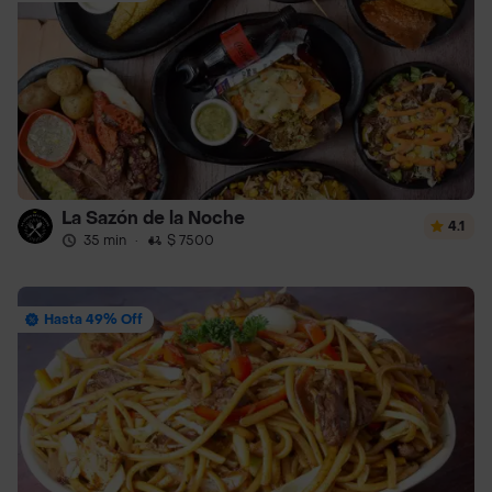
La Sazón de la Noche
4.1
35 min
·
$ 7500
Hasta 49% Off