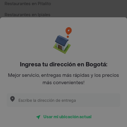
Restaurantes en Pitalito
Restaurantes en Ipiales
Restaurantes en San Andres
Restaurantes cerca de mi para pedir Comida a Domicilio -
Top Marcas y Cadenas de Restaurantes
Ingresa tu dirección en Bogotá:
Encuéntranos en estos países
Mejor servicio, entregas más rápidas y los precios
más convenientes!
App Store
Google play
AppGallery
Usar mi ubicación actual