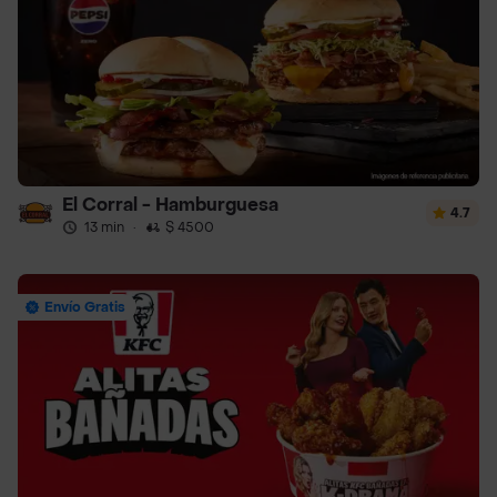
El Corral - Hamburguesa
4.7
13 min
·
$ 4500
Envío Gratis