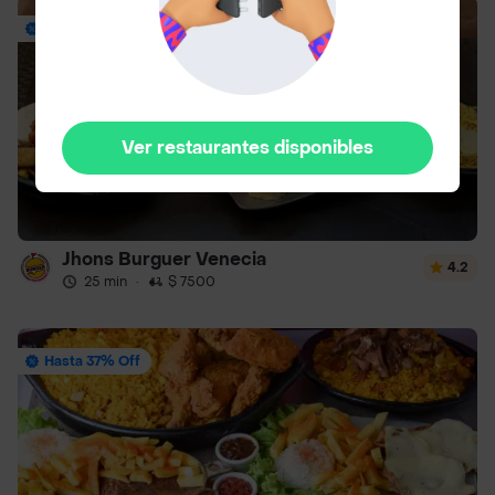
Hasta 40% Off
Ver restaurantes disponibles
Jhons Burguer Venecia
4.2
25 min
·
$ 7500
Hasta 37% Off