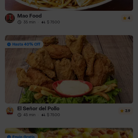
Mao Food
4
35 min
·
$ 7500
Hasta 40% Off
El Señor del Pollo
3.9
45 min
·
$ 7500
Envío Gratis