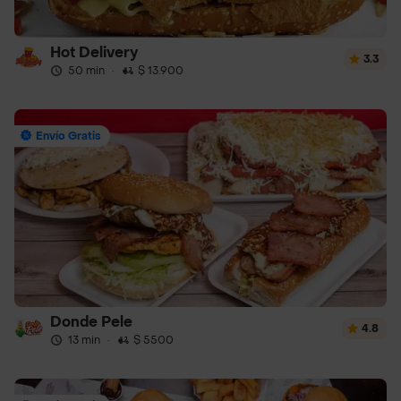
Hot Delivery
3.3
50 min
·
$ 13.900
Envío Gratis
Donde Pele
4.8
13 min
·
$ 5500