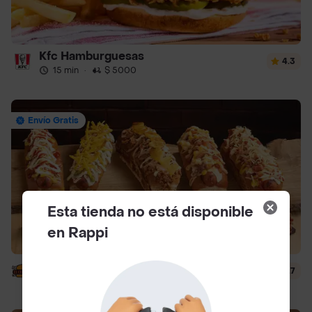
Kfc Hamburguesas
4.3
15 min
·
$ 5000
Envío Gratis
Esta tienda no está disponible
en Rappi
El Corral - Vaqueros
4.7
13 min
·
$ 5000