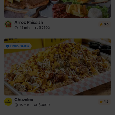
Arroz Paisa Jh
3.6
45 min
·
$ 7500
Envío Gratis
Chuzales
4.6
15 min
·
$ 4500