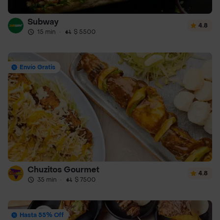
Subway
4.8
15 min
·
$ 5500
Envío Gratis
Chuzitos Gourmet
4.8
35 min
·
$ 7500
Hasta 55% Off