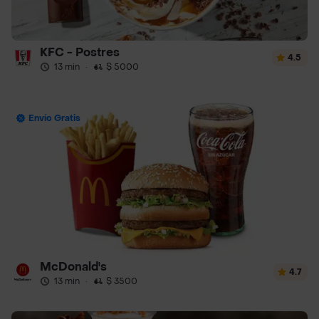
KFC - Postres
4.5
13 min
·
$ 5000
Envío Gratis
McDonald's
4.7
13 min
·
$ 3500