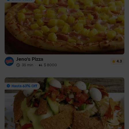
Jeno's Pizza
4.3
35 min
·
$ 8000
Hasta 63% Off