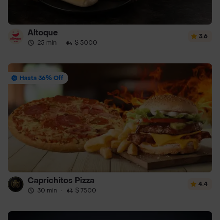
Altoque
3.6
25 min
·
$ 5000
Hasta 36% Off
Caprichitos Pizza
4.4
30 min
·
$ 7500