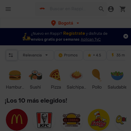
Bogotá
Regístrate
¿Nuevo en Rappi?
y disfruta de
envíos gratis por semanas
Aplican TyC
Relevancia
Promos
+ 4.5
35 mins
Hamburguesa
Sushi
Pizza
Salchipapas
Pollo
Saludable
¡Los 10 más elegidos!