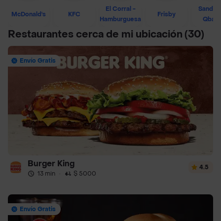
El Corral -
Sandwi
McDonald's
KFC
Frisby
Hamburguesa
Qban
Restaurantes cerca de mi ubicación
(30)
Envío Gratis
Burger King
4.5
13 min
·
$ 5000
Envío Gratis