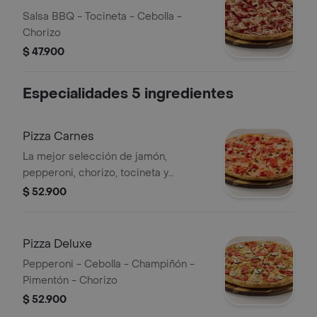
Salsa BBQ - Tocineta - Cebolla -
Chorizo
$ 47.900
Especialidades 5 ingredientes
Pizza Carnes
La mejor selección de jamón,
pepperoni, chorizo, tocineta y
chicharrón
$ 52.900
Pizza Deluxe
Pepperoni - Cebolla - Champiñón -
Pimentón - Chorizo
$ 52.900