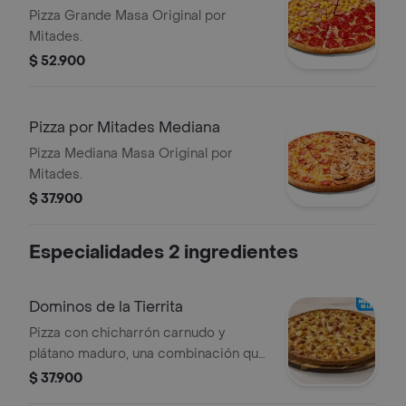
Pizza Grande Masa Original por
Mitades.
$ 52.900
Pizza por Mitades Mediana
Pizza Mediana Masa Original por
Mitades.
$ 37.900
Especialidades 2 ingredientes
Dominos de la Tierrita
Pizza con chicharrón carnudo y
plátano maduro, una combinación que
celebra los sabores de Colombia en
$ 37.900
cada bocado