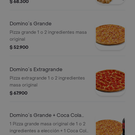
Cola Zero 1.5lts.
$ 68.300
Domino´s Grande
Pizza grande 1 o 2 ingredientes masa
original
$ 52.900
Domino´s Extragrande
Pizza extragrande 1 o 2 ingredientes
masa original
$ 67.900
Domino´s Grande + Coca Cola
Zero 1.5lts.
1 Pizza grande masa original de 1 o 2
ingredientes a elección + 1 Coca Cola