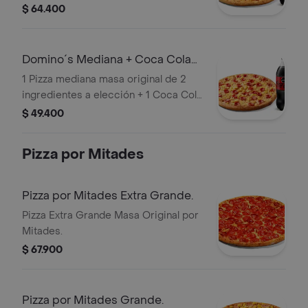
Zero 1.5lts.
$ 64.400
Domino´s Mediana + Coca Cola
Zero 1.5lts
1 Pizza mediana masa original de 2
ingredientes a elección + 1 Coca Cola
Zero 1.5lts.
$ 49.400
Pizza por Mitades
Pizza por Mitades Extra Grande.
Pizza Extra Grande Masa Original por
Mitades.
$ 67.900
Pizza por Mitades Grande.