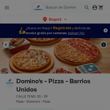
Bogotá
Regístrate
¿Nuevo en Rappi?
y disfruta de
envíos gratis por semanas
Aplican TyC
Domino's - Pizza - Barrios
Unidos
CALLE 72 NO. 20 - 29
Pizza - Domino's - Pizza