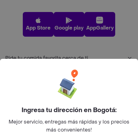
App Store
Google play
AppGallery
Pide tu comida favorita cerca de ti
Categorías
Únete a Rappi
Ingresa tu dirección en Bogotá:
Sobre Rappi
Mejor servicio, entregas más rápidas y los precios
más convenientes!
Facebook
Twitter
Instagram