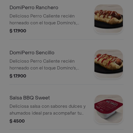
DomiPerro Ranchero
Delicioso Perro Caliente recién
horneado con el toque Domino's,
hecho con masa pan pizza y bordes
$ 17.900
rellenos de queso acompañado de
cebolla, tocineta y salsa de tomate
DomiPerro Sencillo
Delicioso Perro Caliente recién
horneado con el toque Domino's,
hecho con masa pan pizza y bordes
$ 17.900
rellenos de queso acompañado de
salsa de tomate.
Salsa BBQ Sweet
Deliciosa salsa con sabores dulces y
ahumados ideal para acompañar tu
Domino's favorita.
$ 4500