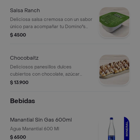
Salsa Ranch
Deliciosa salsa cremosa con un sabor
único para acompañar tu Domino''s
favorita.
$ 4500
Chocobaitz
Deliciosos panesillos dulces
cubiertos con chocolate, azúcar
espolvoreado y glaseado Domino's
$ 13.900
Bebidas
Manantial Sin Gas 600ml
Agua Manantial 600 Ml
$ 6500