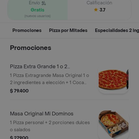
Envío
Calificación
Gratis
3.7
(nuevos usuarios)
Promociones
Pizza por Mitades
Especialidades 2 in
Promociones
Pizza Extra Grande 1 o 2
Ingredientes y
1 Pizza Extragrande Masa Original 1 o
2 ingredientes a elección + 1 Coca
Cola Zero 1.5L
$ 79.400
Masa Original Mi Dominos
1 Pizza personal + 2 porciones dulces
o salados
$ 27.900