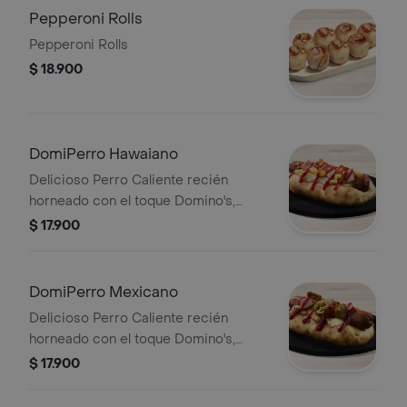
Pepperoni Rolls
Pepperoni Rolls
$ 18.900
DomiPerro Hawaiano
Delicioso Perro Caliente recién
horneado con el toque Domino's,
hecho con masa pan pizza y bordes
$ 17.900
rellenos de queso acompañado de
piña, tocineta y salsa de tomate.
DomiPerro Mexicano
Delicioso Perro Caliente recién
horneado con el toque Domino's,
hecho con masa pan pizza y bordes
$ 17.900
rellenos de queso acompañado de
jalapeño, tocineta y salsa de tomate.