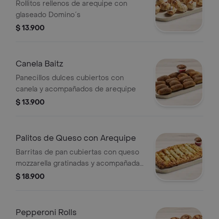
Rollitos rellenos de arequipe con
glaseado Domino´s
$ 13.900
Canela Baitz
Panecillos dulces cubiertos con
canela y acompañados de arequipe
$ 13.900
Palitos de Queso con Arequipe
Barritas de pan cubiertas con queso
mozzarella gratinadas y acompañadas
de arequipe
$ 18.900
Pepperoni Rolls