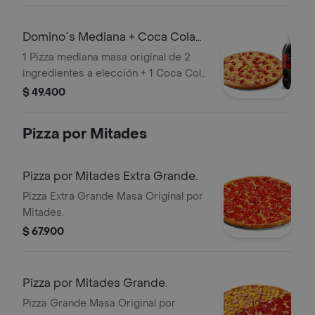
Domino´s Mediana + Coca Cola
Zero 1.5lts
1 Pizza mediana masa original de 2
ingredientes a elección + 1 Coca Cola
Zero 1.5lts.
$ 49.400
Pizza por Mitades
Pizza por Mitades Extra Grande.
Pizza Extra Grande Masa Original por
Mitades.
$ 67.900
Pizza por Mitades Grande.
Pizza Grande Masa Original por