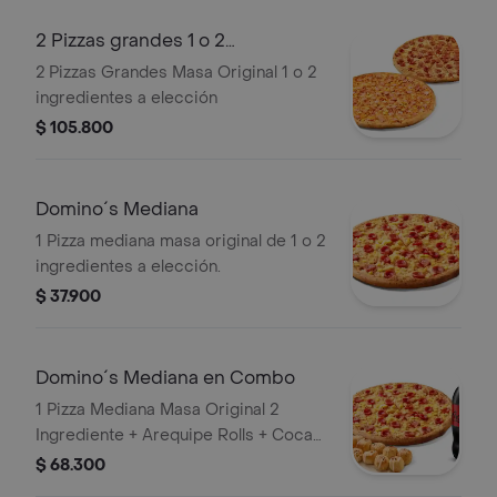
2 Pizzas grandes 1 o 2
ingredientes
2 Pizzas Grandes Masa Original 1 o 2
ingredientes a elección
$ 105.800
Domino´s Mediana
1 Pizza mediana masa original de 1 o 2
ingredientes a elección.
$ 37.900
Domino´s Mediana en Combo
1 Pizza Mediana Masa Original 2
Ingrediente + Arequipe Rolls + Coca
Cola Zero 1.5lts.
$ 68.300