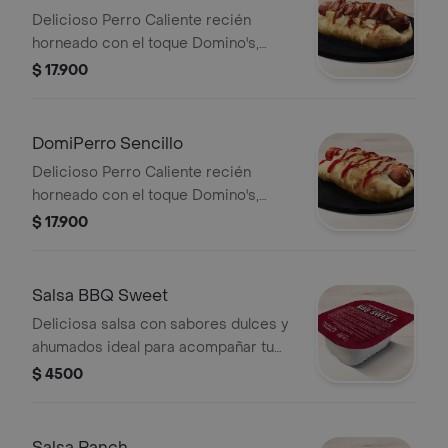
Delicioso Perro Caliente recién
horneado con el toque Domino's,
hecho con masa pan pizza y bordes
$ 17.900
rellenos de queso acompañado de
cebolla, tocineta y salsa de tomate
DomiPerro Sencillo
Delicioso Perro Caliente recién
horneado con el toque Domino's,
hecho con masa pan pizza y bordes
$ 17.900
rellenos de queso acompañado de
salsa de tomate.
Salsa BBQ Sweet
Deliciosa salsa con sabores dulces y
ahumados ideal para acompañar tu
Domino's favorita.
$ 4500
Salsa Ranch