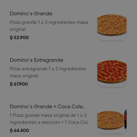
Domino´s Grande
Pizza grande 1 o 2 ingredientes masa
original
$ 52.900
Domino´s Extragrande
Pizza extragrande 1 o 2 ingredientes
masa original
$ 67.900
Domino´s Grande + Coca Cola
Zero 1.5lts.
1 Pizza grande masa original de 1 o 2
ingredientes a elección + 1 Coca Cola
Zero 1.5lts.
$ 64.400