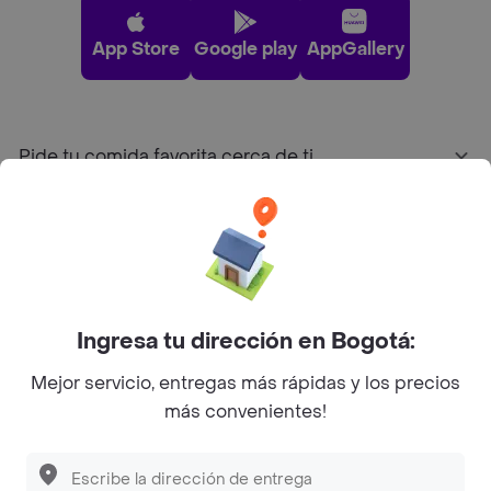
App Store
Google play
AppGallery
Pide tu comida favorita cerca de ti
Categorías
Únete a Rappi
Ingresa tu dirección en Bogotá:
Sobre Rappi
Mejor servicio, entregas más rápidas y los precios
más convenientes!
Facebook
Twitter
Instagram
©
2026
Rappi Inc. All rights reserved.