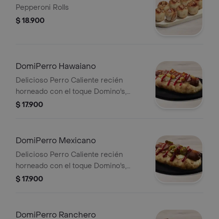
Pepperoni Rolls
$ 18.900
DomiPerro Hawaiano
Delicioso Perro Caliente recién
horneado con el toque Domino's,
hecho con masa pan pizza y bordes
$ 17.900
rellenos de queso acompañado de
piña, tocineta y salsa de tomate.
DomiPerro Mexicano
Delicioso Perro Caliente recién
horneado con el toque Domino's,
hecho con masa pan pizza y bordes
$ 17.900
rellenos de queso acompañado de
jalapeño, tocineta y salsa de tomate.
DomiPerro Ranchero