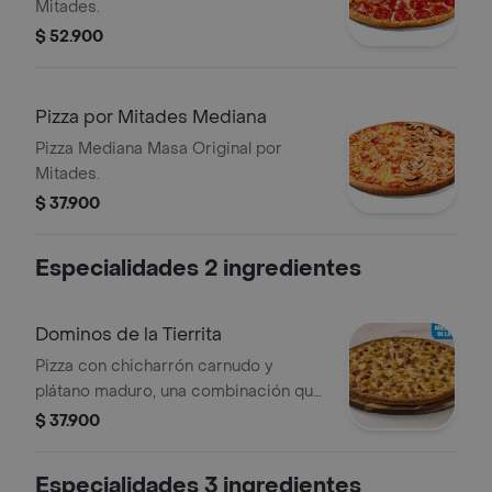
Mitades.
$ 52.900
Pizza por Mitades Mediana
Pizza Mediana Masa Original por
Mitades.
$ 37.900
Especialidades 2 ingredientes
Dominos de la Tierrita
Pizza con chicharrón carnudo y
plátano maduro, una combinación que
celebra los sabores de Colombia en
$ 37.900
cada bocado
Especialidades 3 ingredientes