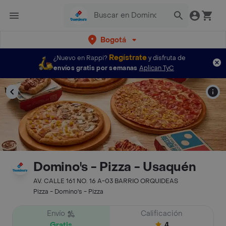
Bogotá
Regístrate
¿Nuevo en Rappi?
y disfruta de
envíos gratis por semanas
Aplican TyC
Domino's - Pizza - Usaquén
AV. CALLE 161 NO. 16 A-03 BARRIO ORQUIDEAS
Pizza - Domino's - Pizza
Envío
Calificación
Gratis
4