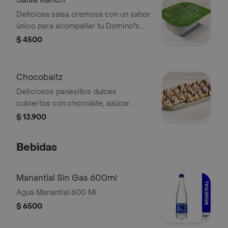
Deliciosa salsa cremosa con un sabor
único para acompañar tu Domino''s
favorita.
$ 4500
Chocobaitz
Deliciosos panesillos dulces
cubiertos con chocolate, azúcar
espolvoreado y glaseado Domino's
$ 13.900
Bebidas
Manantial Sin Gas 600ml
Agua Manantial 600 Ml
$ 6500