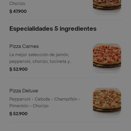
Chorizo
$ 47.900
Especialidades 5 ingredientes
Pizza Carnes
La mejor selección de jamón,
pepperoni, chorizo, tocineta y
chicharrón
$ 52.900
Pizza Deluxe
Pepperoni - Cebolla - Champiñón -
Pimentón - Chorizo
$ 52.900