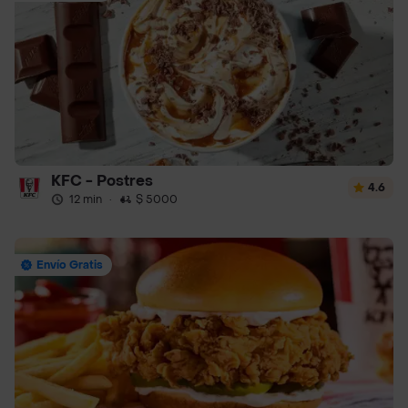
KFC - Postres
4.6
12 min
·
$ 5000
Envío Gratis