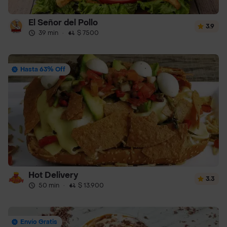
El Señor del Pollo
3.9
39 min
·
$ 7500
Hasta 63% Off
Hot Delivery
3.3
50 min
·
$ 13.900
Envío Gratis