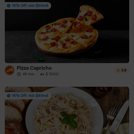
14% Off: mín $50mil
Pizza Capricho
3.8
49 min
·
$ 7000
14% Off: mín $40mil