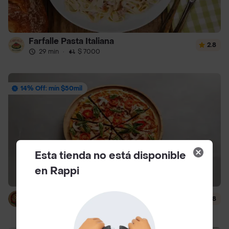
Farfalle Pasta Italiana
2.8
29 min
·
$ 7000
14% Off: mín $50mil
Esta tienda no está disponible
en Rappi
Margariteña Pizza
3.8
24 min
·
$ 7000