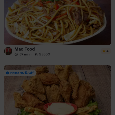
Mao Food
4
39 min
·
$ 7500
Hasta 40% Off