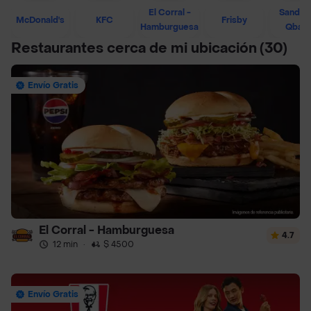
El Corral -
Sandwi
McDonald's
KFC
Frisby
Hamburguesa
Qban
Restaurantes cerca de mi ubicación
(30)
Envío Gratis
El Corral - Hamburguesa
4.7
12 min
·
$ 4500
Envío Gratis