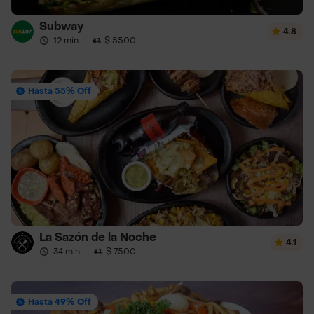
Subway
4.8
12 min
·
$ 5500
Hasta 55% Off
La Sazón de la Noche
4.1
34 min
·
$ 7500
Hasta 49% Off