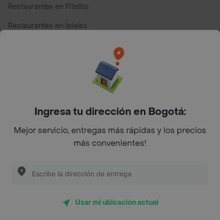
Restaurantes en Pitalito
Restaurantes en Ipiales
Restaurantes en San Andres
Restaurantes cerca de mi para pedir Comida a Domicilio -
Top Marcas y Cadenas de Restaurantes
Ingresa tu dirección en Bogotá:
Encuéntranos en estos países
Mejor servicio, entregas más rápidas y los precios
más convenientes!
App Store
Google play
AppGallery
Usar mi ubicación actual