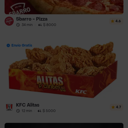
Sbarro - Pizza
4.6
34 min
·
$ 8000
Envío Gratis
KFC Alitas
4.7
12 min
·
$ 5000