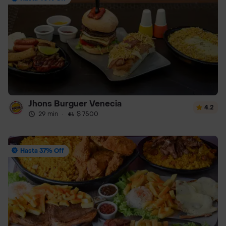
Jhons Burguer Venecia
4.2
29 min
·
$ 7500
Hasta 37% Off