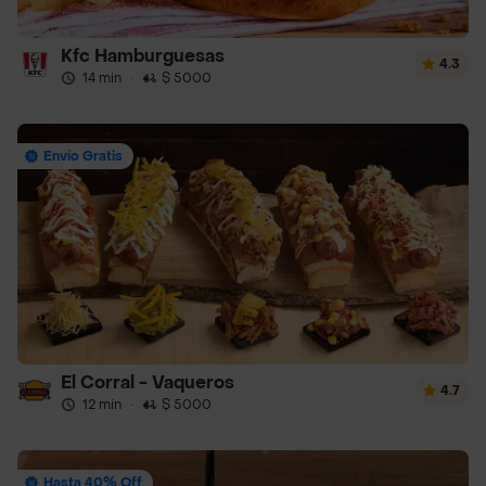
Kfc Hamburguesas
4.3
14 min
·
$ 5000
Envío Gratis
El Corral - Vaqueros
4.7
12 min
·
$ 5000
Hasta 40% Off