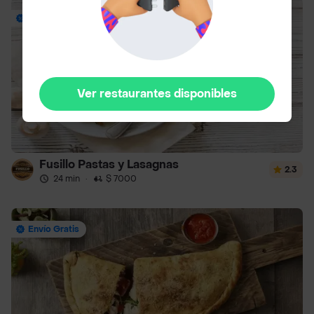
14% Off: mín $35mil
Ver restaurantes disponibles
Fusillo Pastas y Lasagnas
2.3
24 min
·
$ 7000
Envío Gratis