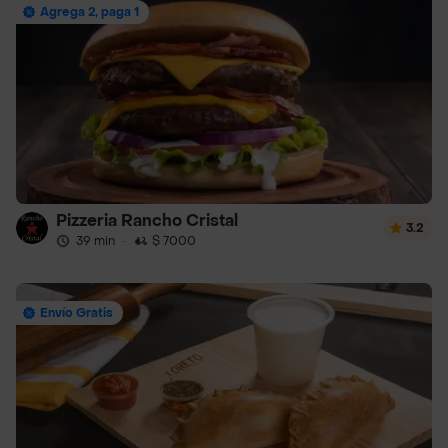
Agrega 2, paga 1
Pizzeria Rancho Cristal
3.2
39 min
·
$ 7000
Envío Gratis