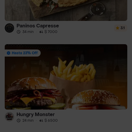
Paninos Capresse
3.1
34 min
·
$ 7000
Hasta 23% Off
Hungry Monster
24 min
·
$ 6500