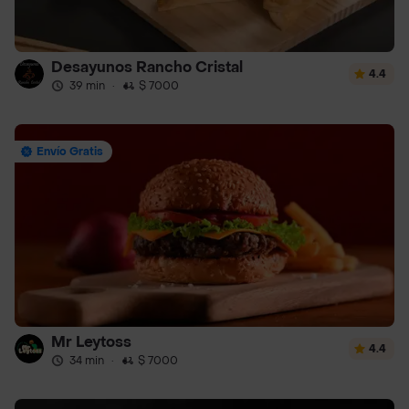
Desayunos Rancho Cristal
4.4
39 min
·
$ 7000
Envío Gratis
Mr Leytoss
4.4
34 min
·
$ 7000