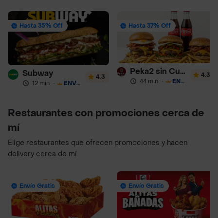
Hasta 35% Off
Hasta 37% Off
Peka2 sin Culpa Lourdes
Subway
4.3
4.3
44 min
·
ENVÍO GRATIS
12 min
·
ENVÍO GRATIS
Restaurantes con promociones cerca de
mí
Elige restaurantes que ofrecen promociones y hacen
delivery cerca de mí
Envío Gratis
Envío Gratis