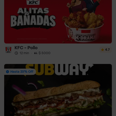
KFC - Pollo
4.7
12 min
·
$ 5000
Hasta 35% Off