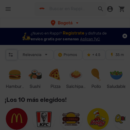
Bogotá
Regístrate
¿Nuevo en Rappi?
y disfruta de
envíos gratis por semanas
Aplican TyC
Relevancia
Promos
+ 4.5
35 mins
Hamburguesa
Sushi
Pizza
Salchipapas
Pollo
Saludable
¡Los 10 más elegidos!