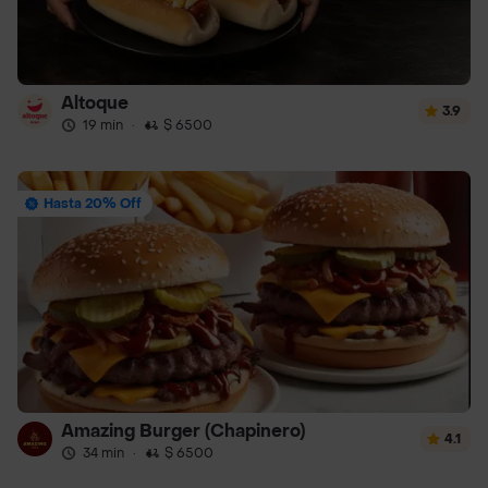
Altoque
3.9
19 min
·
$ 6500
Hasta 20% Off
Amazing Burger (Chapinero)
4.1
34 min
·
$ 6500