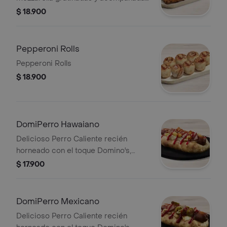
de arequipe
$ 18.900
Pepperoni Rolls
Pepperoni Rolls
$ 18.900
DomiPerro Hawaiano
Delicioso Perro Caliente recién
horneado con el toque Domino's,
hecho con masa pan pizza y bordes
$ 17.900
rellenos de queso acompañado de
piña, tocineta y salsa de tomate.
DomiPerro Mexicano
Delicioso Perro Caliente recién