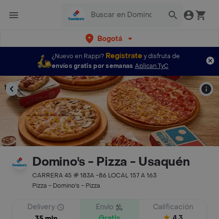
Bogotá
Regístrate
¿Nuevo en Rappi?
y disfruta de
envíos gratis por semanas
Aplican TyC
Domino's - Pizza - Usaquén
CARRERA 45 # 183A -86 LOCAL 157 A 163
Pizza - Domino's - Pizza
Delivery
Envío
Calificación
Gratis
4.3
35 min