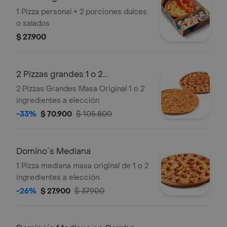
1 Pizza personal + 2 porciones dulces
o salados
$ 27.900
2 Pizzas grandes 1 o 2
ingredientes
2 Pizzas Grandes Masa Original 1 o 2
ingredientes a elección
-33%
$ 70.900
$ 105.800
Domino´s Mediana
1 Pizza mediana masa original de 1 o 2
ingredientes a elección.
-26%
$ 27.900
$ 37.900