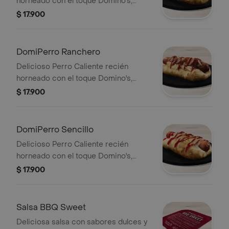
horneado con el toque Domino's,
hecho con masa pan pizza y bordes
$ 17.900
rellenos de queso acompañado de
jalapeño, tocineta y salsa de tomate.
DomiPerro Ranchero
Delicioso Perro Caliente recién
horneado con el toque Domino's,
hecho con masa pan pizza y bordes
$ 17.900
rellenos de queso acompañado de
cebolla, tocineta y salsa de tomate
DomiPerro Sencillo
Delicioso Perro Caliente recién
horneado con el toque Domino's,
hecho con masa pan pizza y bordes
$ 17.900
rellenos de queso acompañado de
salsa de tomate.
Salsa BBQ Sweet
Deliciosa salsa con sabores dulces y