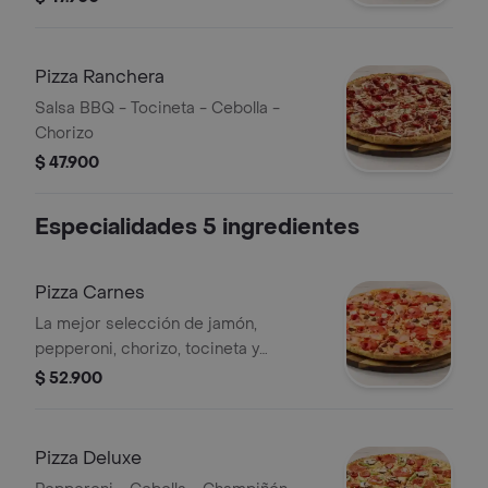
Pizza Ranchera
Salsa BBQ - Tocineta - Cebolla -
Chorizo
$ 47.900
Especialidades 5 ingredientes
Pizza Carnes
La mejor selección de jamón,
pepperoni, chorizo, tocineta y
chicharrón
$ 52.900
Pizza Deluxe