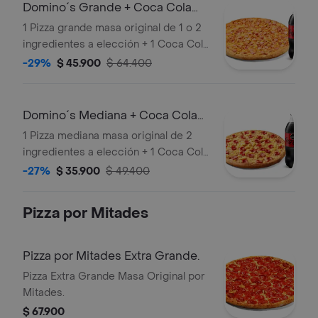
Domino´s Grande + Coca Cola
Zero 1.5lts.
1 Pizza grande masa original de 1 o 2
ingredientes a elección + 1 Coca Cola
Zero 1.5lts.
-29%
$ 45.900
$ 64.400
Domino´s Mediana + Coca Cola
Zero 1.5lts
1 Pizza mediana masa original de 2
ingredientes a elección + 1 Coca Cola
Zero 1.5lts.
-27%
$ 35.900
$ 49.400
Pizza por Mitades
Pizza por Mitades Extra Grande.
Pizza Extra Grande Masa Original por
Mitades.
$ 67.900