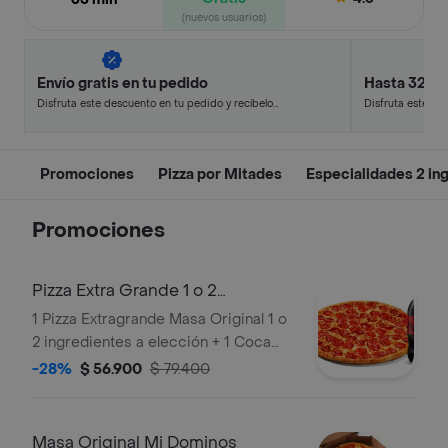
(nuevos usuarios)
Envío gratis en tu pedido
Hasta 32% 
Disfruta este descuento en tu pedido y recíbelo
Disfruta este de
en minutos.
en minutos.
Promociones
Pizza por Mitades
Especialidades 2 in
Promociones
Pizza Extra Grande 1 o 2
Ingredientes y
1 Pizza Extragrande Masa Original 1 o
2 ingredientes a elección + 1 Coca
Cola Zero 1.5L
-28%
$ 56.900
$ 79.400
Masa Original Mi Dominos