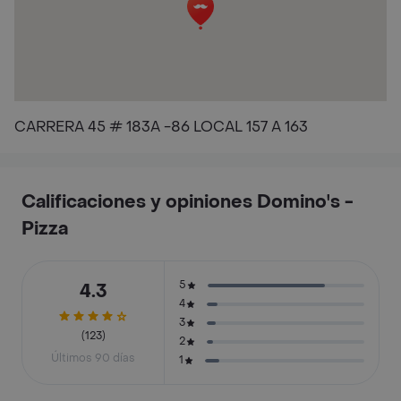
CARRERA 45 # 183A -86 LOCAL 157 A 163
Calificaciones y opiniones Domino's -
Pizza
5
4.3
4
3
(123)
2
Últimos 90 días
1