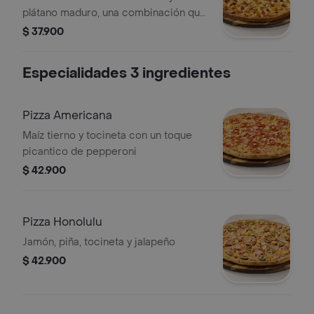
plátano maduro, una combinación que
celebra los sabores de Colombia en
$ 37.900
cada bocado
Especialidades 3 ingredientes
Pizza Americana
Maíz tierno y tocineta con un toque
picantico de pepperoni
$ 42.900
Pizza Honolulu
Jamón, piña, tocineta y jalapeño
$ 42.900