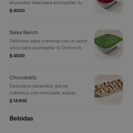
ahumados ideal para acompañar tu
Domino's favorita.
$ 4500
Salsa Ranch
Deliciosa salsa cremosa con un sabor
único para acompañar tu Domino''s
favorita.
$ 4500
Chocobaitz
Deliciosos panesillos dulces
cubiertos con chocolate, azúcar
espolvoreado y glaseado Domino's
$ 13.900
Bebidas