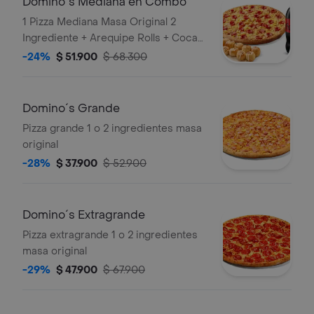
Domino´s Mediana en Combo
1 Pizza Mediana Masa Original 2
Ingrediente + Arequipe Rolls + Coca
Cola Zero 1.5lts.
-24%
$ 51.900
$ 68.300
Domino´s Grande
Pizza grande 1 o 2 ingredientes masa
original
-28%
$ 37.900
$ 52.900
Domino´s Extragrande
Pizza extragrande 1 o 2 ingredientes
masa original
-29%
$ 47.900
$ 67.900