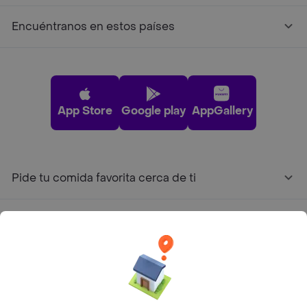
Encuéntranos en estos países
App Store
Google play
AppGallery
Pide tu comida favorita cerca de ti
Categorías
Únete a Rappi
Sobre Rappi