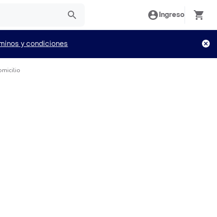
Ingreso
minos y condiciones
omicilio