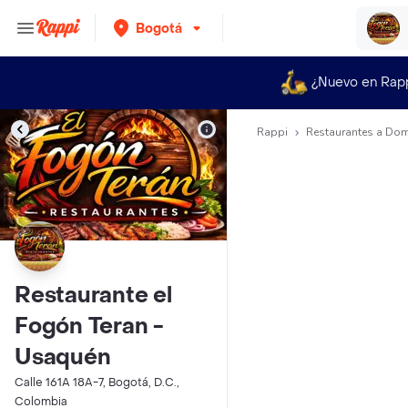
Bogotá
¿Nuevo en Rap
Rappi
Restaurantes a Dom
Restaurante el
Fogón Teran -
Usaquén
Calle 161A 18A-7, Bogotá, D.C.,
Colombia