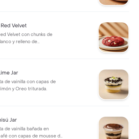
 Red Velvet
Red Velvet con chunks de
lanco y relleno de
.
ime Jar
ta de vainilla con capas de
imón y Oreo triturada.
isú Jar
a de vainilla bañada en
café con capas de mousse de