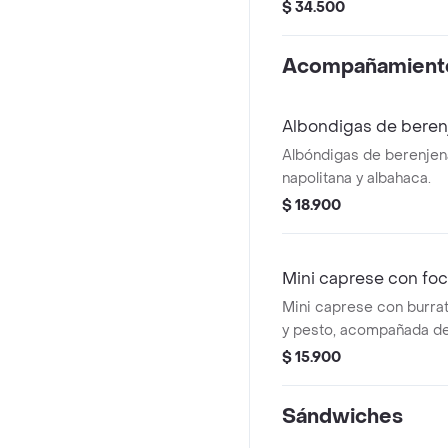
de berenjena (5 unds), 
$ 34.500
aguacate y dip de Pime
Recomendada con vinag
Acompañamient
Albondigas de beren
Albóndigas de berenjen
napolitana y albahaca.
$ 18.900
Mini caprese con fo
Mini caprese con burrat
y pesto, acompañada de
$ 15.900
Sándwiches