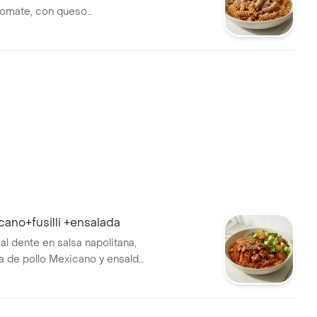
tomate, con queso
icano+fusilli +ensalada
i al dente en salsa napolitana,
 de pollo Mexicano y ensalda
, tomate chrrerry y aguacate.