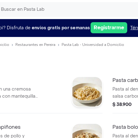
Registrarme
pi?
Disfruta de
envíos gratis por semanas
Tér
icilio
Restaurantes en Pereira
Pasta Lab - Universidad a Domicilio
Pasta car
en una cremosa
Pasta al de
a con mantequilla
salsa carbo
dorada y q
$ 38.900
mpiñones
Pasta bol
s de pollo y
Pasta al de