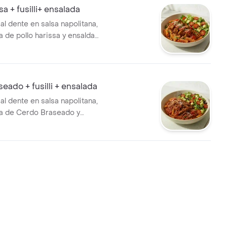
sa + fusilli+ ensalada
i al dente en salsa napolitana,
de pollo harissa y ensalda
, tomate cherry y aguacate.
eado + fusilli + ensalada
i al dente en salsa napolitana,
 de Cerdo Braseado y
 lechuga, tomate cherry y