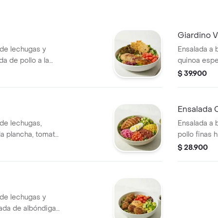
Giardino 
 de lechugas y
Ensalada a 
 de pollo a la
quinoa espe
ado, tomate chonto
a la plancha
$ 39.900
no. Recomendada
dip de bere
Recomendad
Mediterráne
Ensalada 
de lechugas,
Ensalada a 
a plancha, tomate
pollo finas
ineta, aguacate,
tomate, crut
$ 28.900
rocitos de
. Recomendada con
 de lechugas y
ñada de albóndigas