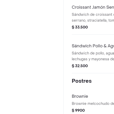
Croissant Jamón Ser
Sándwich de croissant
serrano, straciatella, t
lechugas.
$ 33.500
Sándwich Pollo & Ag
Sándwich de pollo, agua
lechugas y mayonesa de
focaccia de masa madr
$ 32.500
Postres
Brownie
Brownie melcochudo de
$ 9900