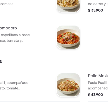
cremosa.
de carne y 
parmesano.
$ 35.900
 Pomodoro
 napolitana a base
ca, burrata y
s
⁠Pollo Mex
silli, acompañado
Pasta Fusill
esto, tomate
acompañada
con lechuga
$ 43.900