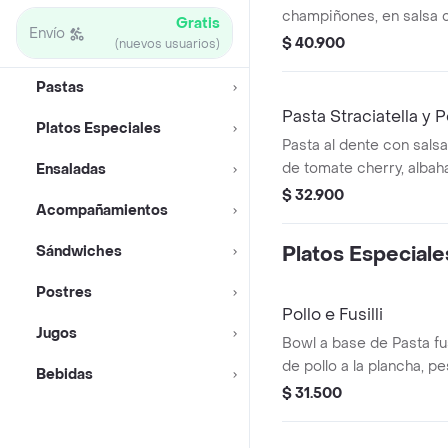
champiñones, en salsa 
Gratis
Envío
$ 40.900
(nuevos usuarios)
Pastas
Pasta Straciatella y
Platos Especiales
Pasta al dente con salsa
de tomate cherry, albaha
Ensaladas
queso parmesano.
$ 32.900
Acompañamientos
Sándwiches
Platos Especiale
Postres
Pollo e Fusilli
Jugos
Bowl a base de Pasta fu
de pollo a la plancha, p
Bebidas
chonto y queso feta.
$ 31.500