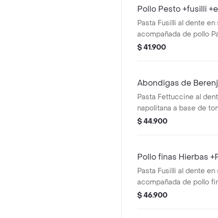
Pollo Pesto +fusilli 
Pasta Fusilli al dente en
acompañada de pollo Pa
Pesto y ensalda con lec
$ 41.900
cherry y aguacate.
Abondigas de Berenj
Pasta Fettuccine al den
napolitana a base de to
albahaca, acompañada 
$ 44.900
berenjena y mini capres
tomate cherry y pesto.
Pollo finas Hierbas 
Pasta Fusilli al dente en
acompañada de pollo fin
caprese con burrata, to
$ 46.900
pesto.