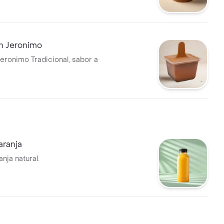
reo.
n Jeronimo
Jeronimo Tradicional, sabor a
aranja
nja natural.