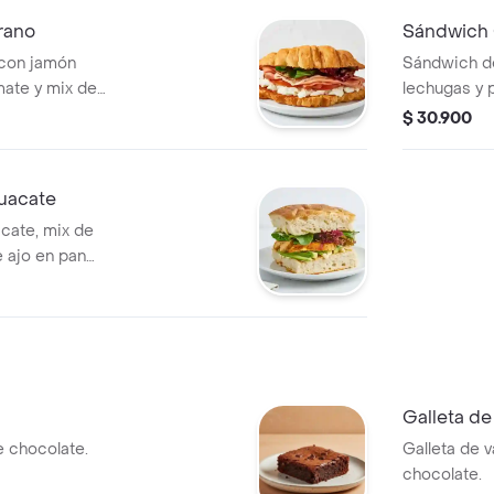
rano
Sándwich
 con jamón
Sándwich de
omate y mix de
lechugas y 
masa madre
$ 30.900
uacate
cate, mix de
 ajo en pan
e.
Galleta d
 chocolate.
Galleta de v
chocolate.