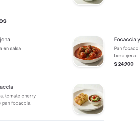
tomate cherry,
nton.
reta Balsámica
os
jena
Focaccia y
a en salsa
Pan focacc
berenjena.
$ 24.900
caccia
a, tomate cherry
 pan focaccia.