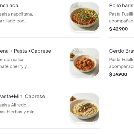
+ensalada
Pollo haris
 salsa napolitana,
Pasta Fusill
rrillado con
acompañada 
huga, tomate
con lechuga
$ 42.900
ena + Pasta +Caprese
Cerdo Bras
te con salsa
Pasta Fusill
mate cherry y
acompañada
de albóndigas de
ensalda con
$ 39.900
e con burrata,
aguacate.
+Pasta+Mini Caprese
 salsa Alfredo,
as hierbas y mini
mate cherry y