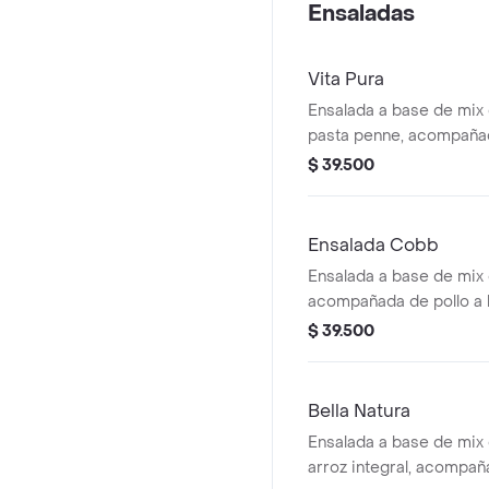
Ensaladas
Vita Pura
Ensalada a base de mix
pasta penne, acompañada
plancha, brócoli rostiz
$ 39.500
y galletas de parmesa
con vinagreta Pesto.
Ensalada Cobb
Ensalada a base de mix 
acompañada de pollo a l
chonto, huevo duro, toc
$ 39.500
cebolla encurtida con t
jalapeño y maíz tierno
vinagreta Mediterránea.
Bella Natura
Ensalada a base de mix
arroz integral, acompa