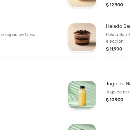
tiramisú y O
$ 12.900
Helado Sa
on capas de Oreo
Paleta San 
elección.
$ 11.900
Jugo de N
Jugo de nara
$ 10.900