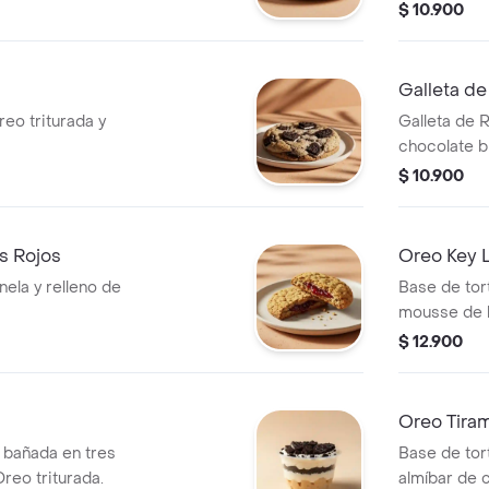
$ 10.900
Galleta de
reo triturada y
Galleta de 
chocolate b
Cheesecake
$ 10.900
os Rojos
Oreo Key L
nela y relleno de
Base de tor
mousse de l
$ 12.900
Oreo Tiram
a bañada en tres
Base de tort
reo triturada.
almíbar de 