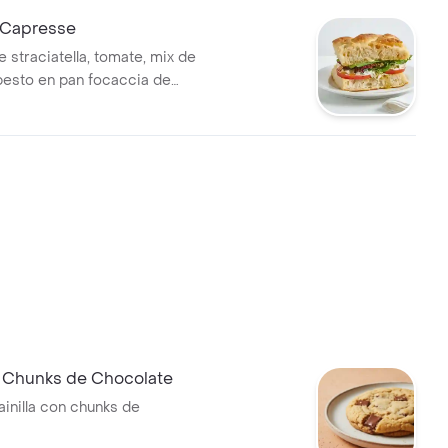
 Capresse
 straciatella, tomate, mix de
pesto en pan focaccia de
.
e Chunks de Chocolate
ainilla con chunks de