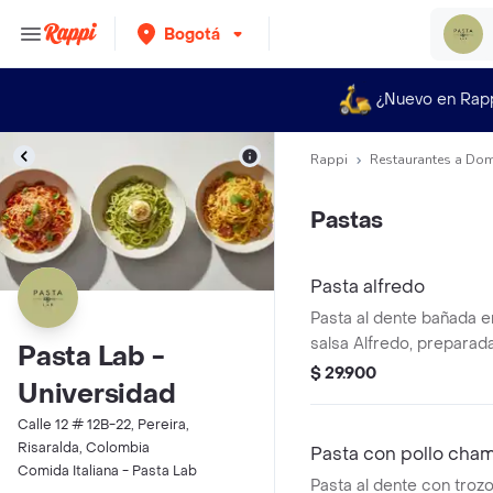
Bogotá
¿Nuevo en Rap
Rappi
Restaurantes a Dom
Pastas
Pasta alfredo
Pasta al dente bañada 
salsa Alfredo, preparad
Pasta Lab -
y queso parmesano.
$ 29.900
Universidad
Calle 12 # 12B-22, Pereira,
Risaralda, Colombia
Pasta con pollo cha
Comida Italiana - Pasta Lab
Pasta al dente con trozo