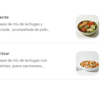
Verde
base de mix de lechugas y
ciada , acompañada de pollo
, tomate cherry, queso feta,
njena y garbanzos crocantes.
a con vinagreta
a.
César
base de mix de lechugas con
 hierbas, queso parmesano,
ones y vinagreta a elección.