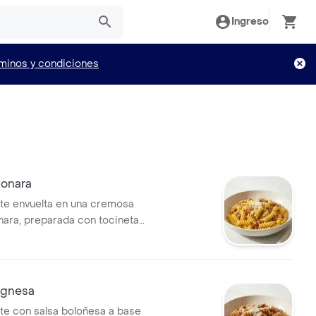
Ingreso
minos y condiciones
bonara
nte envuelta en una cremosa
nara, preparada con tocineta
ueso parmesano.
ognesa
nte con salsa boloñesa a base