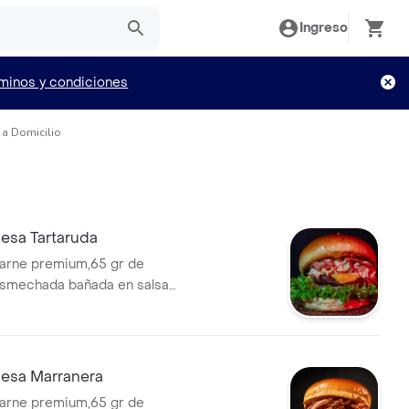
Ingreso
minos y condiciones
 a Domicilio
sa Tartaruda
arne premium,65 gr de
smechada bañada en salsa
 tocineta, pan artesanal,
amelizada a base de panela,
no, lechuga crespa, una lonja
eddar, una lonja de queso
esa Marranera
, nuestra salsa clandestina y
arne premium,65 gr de