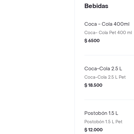
cruda picada en cuadrit
Bebidas
queso doble crema, papi
queso semi-salado esp
a la francesa
Coca - Cola 400ml
Coca- Cola Pet 400 ml
$ 6500
Coca-Cola 2.5 L
Coca-Cola 2.5 L Pet
$ 18.500
Postobón 1.5 L
Postobón 1.5 L Pet
$ 12.000