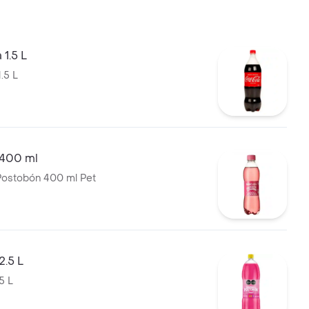
1.5 L
.5 L
400 ml
Postobón 400 ml Pet
2.5 L
5 L