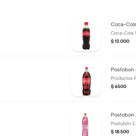
os,2 lonjas de
ta de ripio,
olvoreado y papas
Coca-Cola 
Coca-Cola 1
$ 12.000
Postobon 
Productos 
$ 6500
Postobon 
Postobón 2.
$ 18.500