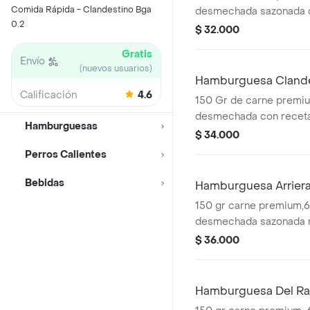
Comida Rápida - Clandestino Bga
desmechada sazonada 
0.2
secreta, tocineta, pan a
$ 32.000
caramelizada a base de 
Gratis
milano, lechuga crespa, 
Envío
(nuevos usuarios)
queso cheddar, una lon
Hamburguesa Clande
crema, nuestra salsa cl
Calificación
4.6
150 Gr de carne premiu
a la francesa
desmechada con receta
Hamburguesas
de pechuga desmechada
$ 34.000
clandestina, tocineta, pa
Perros Calientes
cebolla caramelizada ba
tomate, lechuga, una lo
Bebidas
Hamburguesa Arrier
cheddar, una lonja de q
150 gr carne premium,6
salsa clandestina y papa
desmechada sazonada r
bondiola de cerdo en r
$ 36.000
uchuva, tocineta, pan ar
caramelizada o fresca, 
lechuga crespa, una lon
Hamburguesa Del R
cheddar, una lonja de q