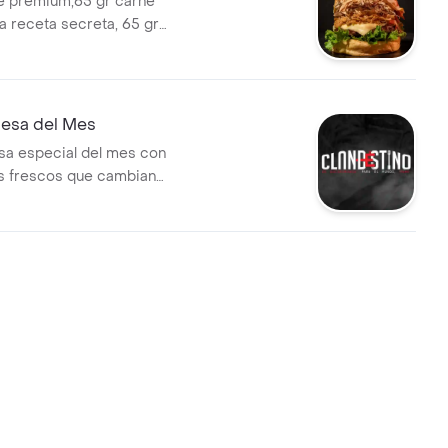
e premium,65 gr carne
a
 receta secreta, 65 gr
smechada bañada salsa
, 65 gr bondiola de cerdo
e uchuva, tocineta, pan
ebolla caramelizada, tomate,
esa del Mes
nja queso cheddar, lonja queso
a especial del mes con
, salsa clandestina y papas
s frescos que cambian
te.