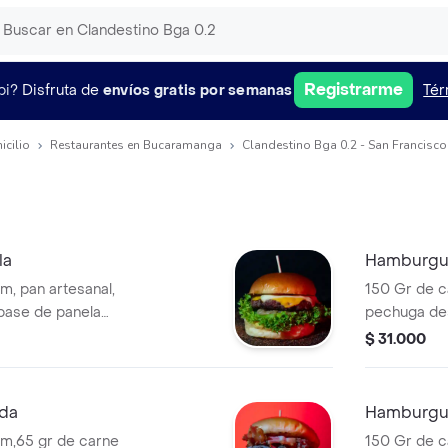
Registrarme
pi?
Disfruta de
envíos gratis por semanas
Tér
icilio
Restaurantes en Bucaramanga
Clandestino Bga 0.2 - San Francisco
la
Hamburgue
, pan artesanal,
150 Gr de c
base de panela
pechuga de
crespa, una lonja
clandestina,
$ 31.000
lonja de queso
cebolla car
lsa clandestina y
tomate mila
de queso ch
da
Hamburgu
doble crema
m,65 gr de carne
150 Gr de c