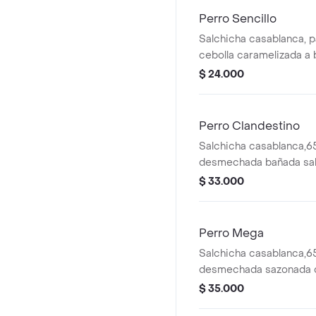
salsa clandestina y papa
Perro Sencillo
Salchicha casablanca, p
cebolla caramelizada a 
lonjas de queso doble c
$ 24.000
ripio, queso semi-salad
salsa clandestina y papa
Perro Clandestino
Salchicha casablanca,6
desmechada bañada sal
gr carne desmechada s
$ 33.000
secreta, doble tocineta 
caramelizada a base de 
queso doble crema, papi
Perro Mega
queso semi-salado espo
Salchicha casablanca,6
clandestina y papas frit
desmechada sazonada 
secreta, chorizo la faz
$ 35.000
panela, doble tocineta a