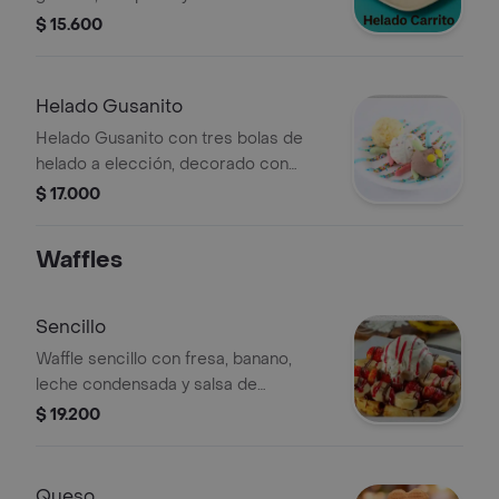
chocolate. Incluye dos sabores de
$ 15.600
helado a elección.
Helado Gusanito
Helado Gusanito con tres bolas de
helado a elección, decorado con
gomitas y confites de colores.
$ 17.000
Waffles
Sencillo
Waffle sencillo con fresa, banano,
leche condensada y salsa de
chocolate. y una porción de helado a
$ 19.200
elección
Queso