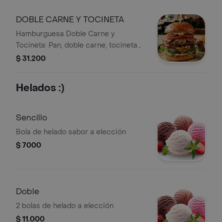
papas crujientes.
DOBLE CARNE Y TOCINETA
Hamburguesa Doble Carne y
Tocineta: Pan, doble carne, tocineta
,vegetales frescos, ripió papa
$ 31.200
crujiente y salsas de la casa.
Helados :)
Sencillo
Bola de helado sabor a elección
$ 7000
Doble
2 bolas de helado a elección
$ 11.000