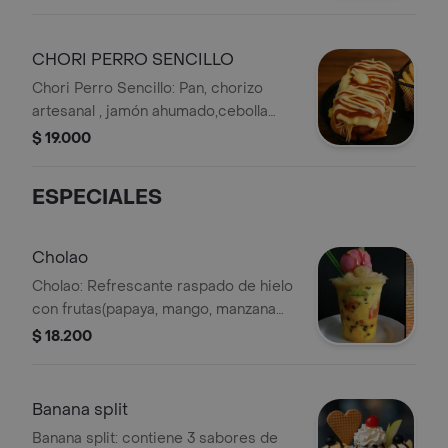
caramelizada con granos de maíz y
salsas de la casa.
CHORI PERRO SENCILLO
Chori Perro Sencillo: Pan, chorizo
artesanal , jamón ahumado,cebolla
caramelizada con granitos de
$ 19.000
maiz,huevo de codorniz, ripio
crujiente,queso gratinado y salsas de
ESPECIALES
la casa.
Cholao
Cholao: Refrescante raspado de hielo
con frutas(papaya, mango, manzana
verde, uva, banano, guanábana,
$ 18.200
maracuyá, salsas dulces y helado
según la elección y milo.
Banana split
Banana split: contiene 3 sabores de