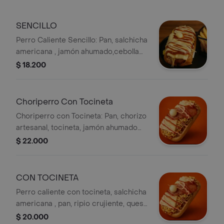
SENCILLO
Perro Caliente Sencillo: Pan, salchicha
americana , jamón ahumado,cebolla
caramelizada con granitos de
$ 18.200
maíz,queso gratinado,ripio crujiente,
huevo de codorniz y salsas de la casa.
Choriperro Con Tocineta
Choriperro con Tocineta: Pan, chorizo
artesanal, tocineta, jamón ahumado
,cebolla caramelizada con granos de
$ 22.000
maiz,huevo de codorniz y salsas de la
casa.
CON TOCINETA
Perro caliente con tocineta, salchicha
americana , pan, ripio crujiente, queso
gratinado, huevo de codorniz,cebolla
$ 20.000