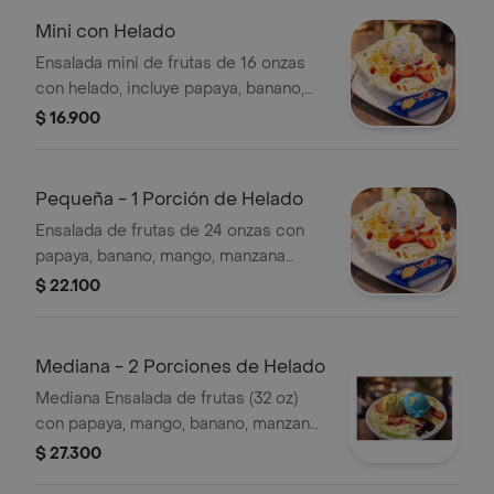
Mini con Helado
Ensalada mini de frutas de 16 onzas
con helado, incluye papaya, banano,
mango, manzana verde, manzana roja,
$ 16.900
fresas y uvas. Todas las frutas se
sirven frías.crema de leche y queso
Pequeña - 1 Porción de Helado
Ensalada de frutas de 24 onzas con
papaya, banano, mango, manzana
verde, manzana roja, uvas y fresa.
$ 22.100
Lleva una porción de helado con
chispas de colores, crema de leche y
jarabe.
Mediana - 2 Porciones de Helado
Mediana Ensalada de frutas (32 oz)
con papaya, mango, banano, manzana
verde, manzana roja, fresa y uvas.
$ 27.300
Incluye queso rallado, crema de leche