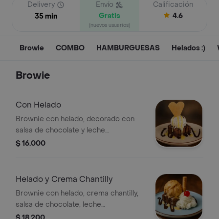
Delivery
Envío
Calificación
Gratis
4.6
35 min
(nuevos usuarios)
Browie
COMBO
HAMBURGUESAS
Helados :)
Browie
Con Helado
Brownie con helado, decorado con
salsa de chocolate y leche
condensada, acompañado de una
$ 16.000
galleta en forma de corazón.
Helado y Crema Chantilly
Brownie con helado, crema chantilly,
salsa de chocolate, leche
condensada, barquilla y una cereza.
$ 18.200