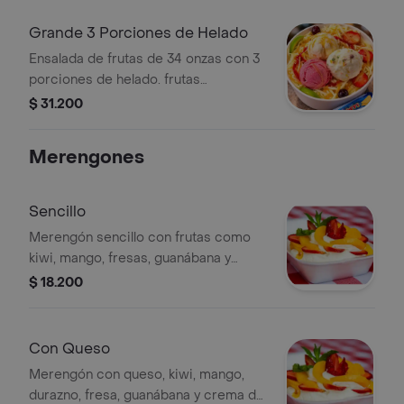
y 2 porciones de helado.
Grande 3 Porciones de Helado
Ensalada de frutas de 34 onzas con 3
porciones de helado. frutas
papaya,banano,
$ 31.200
mango,fresas,uvas,manzana
verde,manzana roja, crema de leche y
Merengones
queso salsa de mora y leche
condensada
Sencillo
Merengón sencillo con frutas como
kiwi, mango, fresas, guanábana y
durazno, acompañado de crema de
$ 18.200
leche, dos capas de merengue y salsa
de mora y leche condensada.
Con Queso
Merengón con queso, kiwi, mango,
durazno, fresa, guanábana y crema de