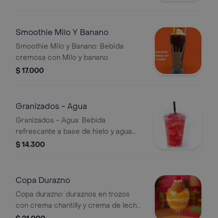
y tajin
Smoothie Milo Y Banano
Smoothie Milo y Banano: Bebida
cremosa con Milo y banano.
$ 17.000
Granizados - Agua
Granizados - Agua: Bebida
refrescante a base de hielo y agua
saborizada.
$ 14.300
Copa Durazno
Copa durazno: duraznos en trozos
con crema chantilly y crema de leche
y helado a elección