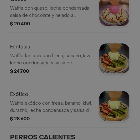
Waffle con queso, leche condensada,
salsa de chocolate y helado a
elección, decorado con una galleta.
$ 20.400
Fantasía
Waffle fantasía con fresa, banano, kiwi,
leche condensada y salsa de
chocolate.
$ 24.700
Exótico
Waffle exótico con fresa, banano, kiwi,
durazno, leche condensada y salsa de
chocolate. y dos porciones de helado
$ 28.600
a elección
PERROS CALIENTES