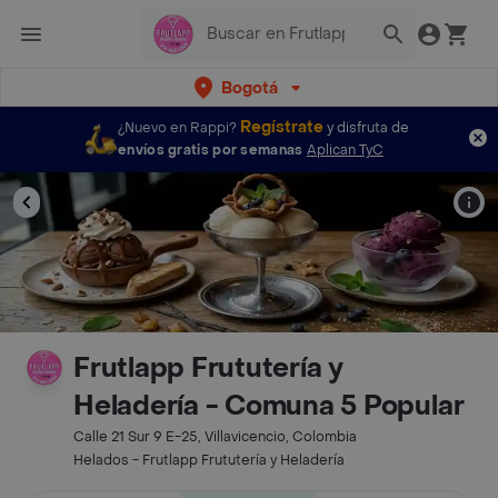
Bogotá
Regístrate
¿Nuevo en Rappi?
y disfruta de
envíos gratis por semanas
Aplican TyC
Frutlapp Frututería y
Heladería - Comuna 5 Popular
Calle 21 Sur 9 E-25, Villavicencio, Colombia
Helados - Frutlapp Frututería y Heladería