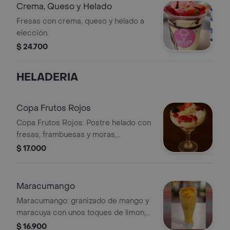
Crema, Queso y Helado
Fresas con crema, queso y helado a
elección.
$ 24.700
HELADERIA
Copa Frutos Rojos
Copa Frutos Rojos: Postre helado con
fresas, frambuesas y moras,
decorado con crema y virutas de
$ 17.000
chocolate blanco.
Maracumango
Maracumango: granizado de mango y
maracuya con unos toques de limon,
trocitos de mango ,leche condesada
$ 16.900