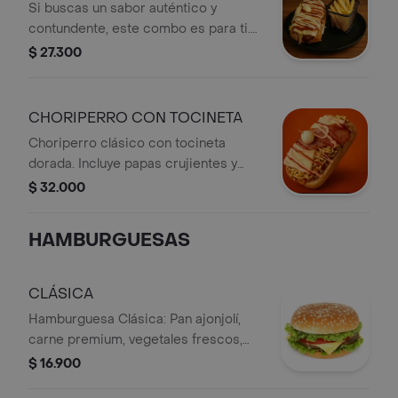
Si buscas un sabor auténtico y
250ml . ¡Sencillo, rápido y delicioso!
contundente, este combo es para ti.
Un jugoso chorizo artesanal en
$ 27.300
formato de perro caliente, gratinado
con queso doble crema , con un
toque de salsa de la casa, crujiente
CHORIPERRO CON TOCINETA
ripio de papa. Acompañado de papas
Choriperro clásico con tocineta
fritas y tu gaseosa favorita 250ml.
dorada. Incluye papas crujientes y
bebida de 250ml.
$ 32.000
HAMBURGUESAS
CLÁSICA
Hamburguesa Clásica: Pan ajonjolí,
carne premium, vegetales frescos,
salsas de la casa.
$ 16.900