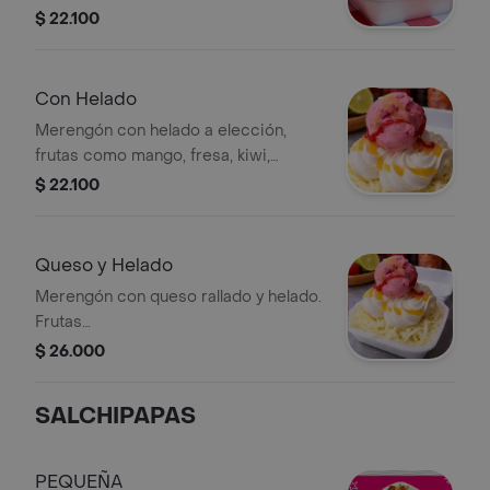
leche.
$ 22.100
Con Helado
Merengón con helado a elección,
frutas como mango, fresa, kiwi,
guanábana y durazno, crema de leche
$ 22.100
y dos capas de merengue.
Queso y Helado
Merengón con queso rallado y helado.
Frutas
mango,fresa,kiwi,durazno,guanabana.
$ 26.000
SALCHIPAPAS
PEQUEÑA