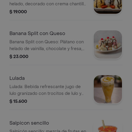
helado, decorado con crema chantilly,
fresa, manzana, galleta y cereza nota:
$ 19.000
solo se pueden elegir 3 sabores de
helado!!!
Banana Split con Queso
Banana Split con Queso: Plátano con
helado de vainilla, chocolate y fresa,
crema batida, cerezas, salsa de
$ 23.000
chocolate y queso.
Lulada
Lulada: Bebida refrescante jugo de
lulo granizado con trocitos de lulo y
leche condesada
$ 15.600
Salpicon sencillo
Salpicón sencillo: mezcla de frutas en