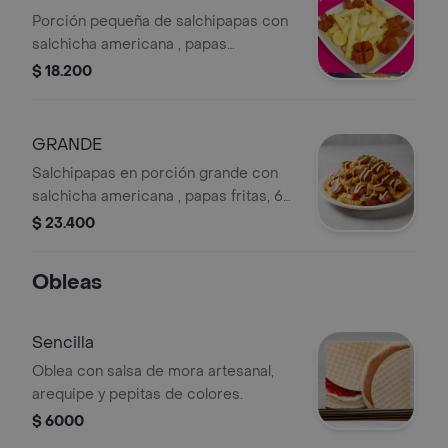
Porción pequeña de salchipapas con
salchicha americana , papas
fritas,queso gratinado y 3 huevos de
$ 18.200
codorniz. Incluye : salsas en sobre
tomate, bbq y rosada.
GRANDE
Salchipapas en porción grande con
salchicha americana , papas fritas, 6
huevos de codorniz y queso
$ 23.400
gratinado. Incluye : salsas en sobre
tomate, bbq y rosada.
Obleas
Sencilla
Oblea con salsa de mora artesanal,
arequipe y pepitas de colores.
$ 6000