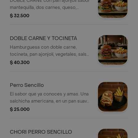
DOBLE CARNE con pan ajonjolí sabor
250ml.
mantequilla, dos carnes, queso,
tocineta, vegetales y salsa. Incluye
$ 32.500
papas fritas y gaseosa de 250ml.
DOBLE CARNE Y TOCINETA
Hamburguesa con doble carne,
tocineta, pan ajonjolí, vegetales, salsa,
jamón ahumado y queso doble crema.
$ 40.300
Incluye papas fritas y gaseosa 250ml.
Perro Sencillo
El sabor que ya conoces y amas. Una
salchicha americana, en un pan suave
y calientito, acompañado de tus
$ 25.000
salsas favoritas y ese toque crocante
que lo hace único. El combo se
completa con una porción de papas
CHORI PERRO SENCILLO
fritas doradas y una gaseosa bien fría