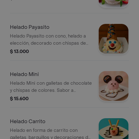
Helado Payasito
Helado Payasito con cono, helado a
elección, decorado con chispas de
colores, crema batida y caramelo.
$ 13.000
Helado Mini
Helado Mini con galletas de chocolate
y chispas de colores. Sabor a
elección.
$ 15.600
Helado Carrito
Helado en forma de carrito con
galletas, barquillos y decoraciones de