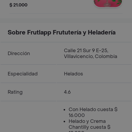
Dos sabores de helado a elección
$ 21.000
Sobre Frutlapp Frututería y Heladería
Calle 21 Sur 9 E-25,
Dirección
Villavicencio, Colombia
Especialidad
Helados
Rating
4.6
Con Helado cuesta $
16.000
Helado y Crema
Chantilly cuesta $