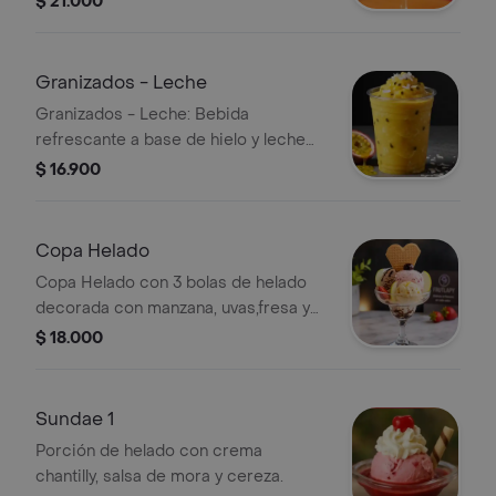
$ 21.000
Granizados - Leche
Granizados - Leche: Bebida
refrescante a base de hielo y leche
saborizada.
$ 16.900
Copa Helado
Copa Helado con 3 bolas de helado
decorada con manzana, uvas,fresa y
galletas corazón salsa de chocolate y
$ 18.000
leche condensada.
Sundae 1
Porción de helado con crema
chantilly, salsa de mora y cereza.