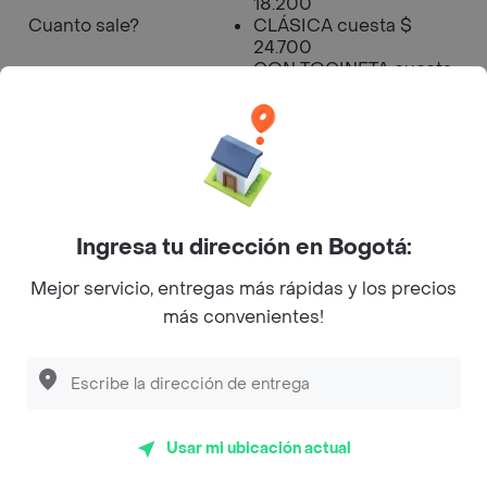
18.200
Cuanto sale?
CLÁSICA cuesta $
24.700
CON TOCINETA cuesta
$ 27.300
DOBLE CARNE cuesta
$ 32.500
Tiempo de
Entrega
35 min
Ingresa tu dirección en Bogotá:
Aproximado
Mejor servicio, entregas más rápidas y los precios
más convenientes!
Horario de
11:00:00
Apertura
Horario de Cierre
22:00:00
Usar mi ubicación actual