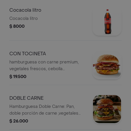
Cocacola litro
Cocacola litro
$ 8000
CON TOCINETA
hamburguesa con carne premium,
vegetales frescos, cebolla
caramelizada con granitos de maíz
$ 19.500
dulce,ripio crujiente y salsas de la
casa.
DOBLE CARNE
Hamburguesa Doble Carne: Pan,
doble porción de carne ,vegetales
frescos, jamón ahumado queso doble
$ 26.000
crema y salsas de la casa y ripio de