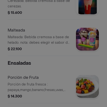
Cerezada: Bebida cremosa a base de
cerezas.
$ 15.600
Malteada
Malteada: Bebida cremosa a base de
helado. nota: debes elegir el sabor de
tu malteada según el sabor de helado.
$ 22.100
Ensaladas
Porción de Fruta
Porción de fruta fresca :
papaya,mango,banano,fresas,uvas,
manzana verde y manzana roja.
$ 14.300