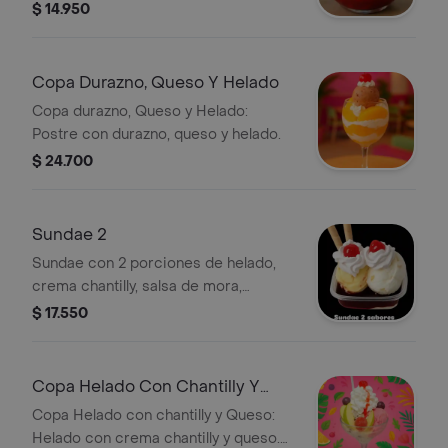
$ 14.950
Copa Durazno, Queso Y Helado
Copa durazno, Queso y Helado:
Postre con durazno, queso y helado.
$ 24.700
Sundae 2
Sundae con 2 porciones de helado,
crema chantilly, salsa de mora,
cerezas y barquillos.
$ 17.550
Copa Helado Con Chantilly Y
Queso
Copa Helado con chantilly y Queso:
Helado con crema chantilly y queso.