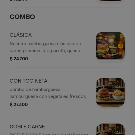
COMBO
CLÁSICA
Nuestra hamburguesa clásica con
carne premium a la parrilla, queso
fundido, vegetales frescos y el toque
$ 24.700
secreto de la casa. Acompañada de
papas fritas doraditas y crujientes,
más una gaseosa bien fría 250ml
CON TOCINETA
combo de hamburguesa :
hamburguesa con vegetales frescos,
jamón ahumado, carne premium,
$ 27.300
tocineta, queso doble crema, cebolla
acaramelada con granitos de maiz,
papitas crujientes, salsas de la casa.
DOBLE CARNE
papitas fritas y una gaseosa fría