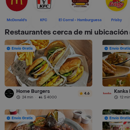
McDonald's
KFC
El Corral - Hamburguesa
Frisby
Restaurantes cerca de mi ubicación
Envío Gratis
Envío Grati
Home Burgers
Kanka 
4.6
24 min
·
$ 4000
12 mi
Envío Gratis
Envío Grati