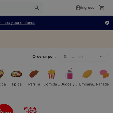
Ingreso
minos y condiciones
Ordenar por :
Relevancia
tica
Típica
Parrilla
Comida Rápida
Jugos y Batidos
Empanadas
Panaderí