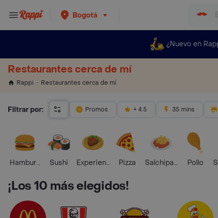
Bogotá
¿Nuevo en Rap
Restaurantes cerca de mí
Restaurantes cerca de mí
Rappi
Filtrar por:
Promos
+ 4.5
35 mins
Hamburguesa
Sushi
Experiencias Foodies
Pizza
Salchipapas
Pollo
S
¡Los 10 más elegidos!