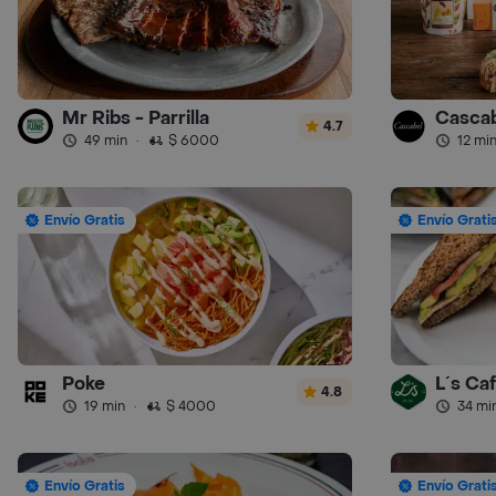
Mr Ribs - Parrilla
Cascab
4.7
49 min
·
$ 6000
12 mi
Envío Gratis
Envío Grati
Poke
L´s Ca
4.8
19 min
·
$ 4000
34 mi
Envío Gratis
Envío Grati