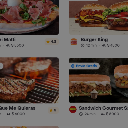
i Matti
Burger King
4.5
n
·
$ 5500
12 min
·
$ 4500
s
Envío Gratis
 Que Me Quieras
5
n
·
$ 6000
24 min
·
$ 5000