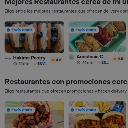
Mejores Restaurantes cerca de mi u
Elige entre los mejores restaurantes que ofrecen delivery cer
Envío Gratis
Envío Gratis
Anastasia Cookies
Hakims Pastry
4.8
4.8
44 min
·
ENVÍO GRATIS
12 min
·
ENVÍO GRATIS
Restaurantes con promociones cerc
Elige restaurantes que ofrecen promociones y hacen delivery
Envío Gratis
Envío Gratis