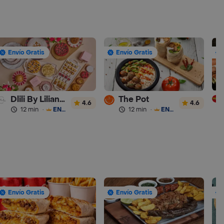
Envío Gratis
Envío Gratis
Dlili By Liliana Arango
The Pot
4.6
4.6
12 min
·
ENVÍO GRATIS
12 min
·
ENVÍO GRATIS
Envío Gratis
Envío Gratis