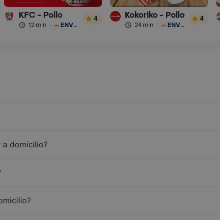
KFC - Pollo
Kokoriko - Pollo
4
4
12 min
·
ENVÍO GRATIS
24 min
·
ENVÍO GRATIS
 a domicilio?
?
omicilio?