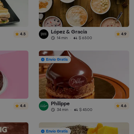
López & Gracia
4.5
4.9
14 min
·
$ 6500
Envío Gratis
Philippe
4.4
4.6
34 min
·
$ 4500
Envío Gratis