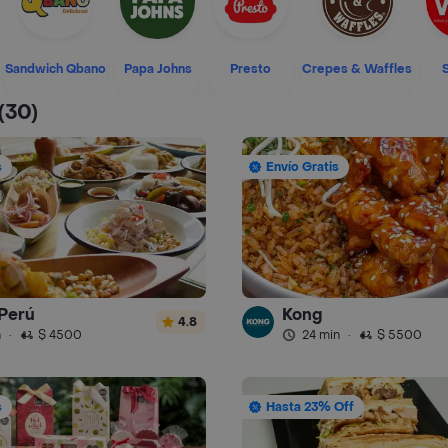
Sandwich Qbano
Papa Johns
Presto
Crepes & Waffles
(30)
s
Envío Gratis
Perú
Kong
4.8
n
·
$ 4500
24 min
·
$ 5500
s
Hasta 23% Off