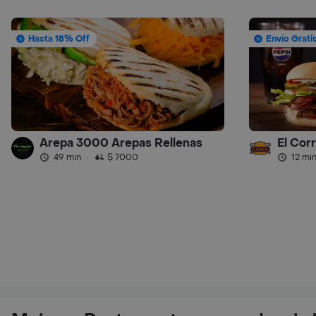
Hasta 18% Off
Envío Grati
Arepa 3000 Arepas Rellenas
El Cor
49 min
·
$ 7000
12 mi