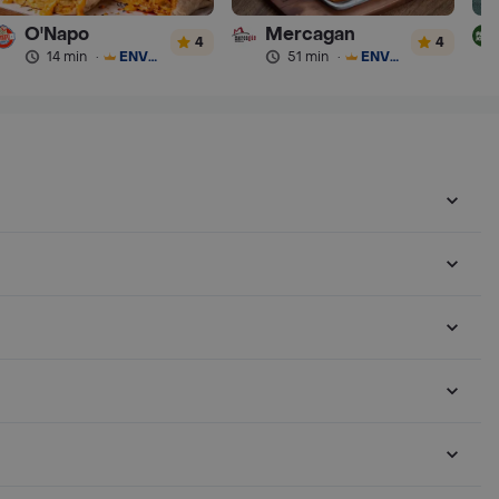
O'Napo
Mercagan
4
4
14 min
·
ENVÍO GRATIS
51 min
·
ENVÍO GRATIS