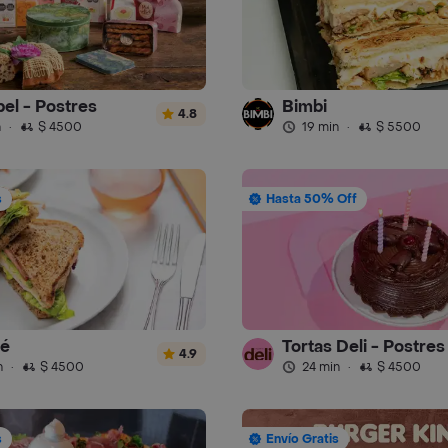
el - Postres
Bimbi
4.8
n
·
$ 4500
19 min
·
$ 5500
s
Hasta 50% Off
fé
Tortas Deli - Postres
4.9
n
·
$ 4500
24 min
·
$ 4500
s
Envío Gratis