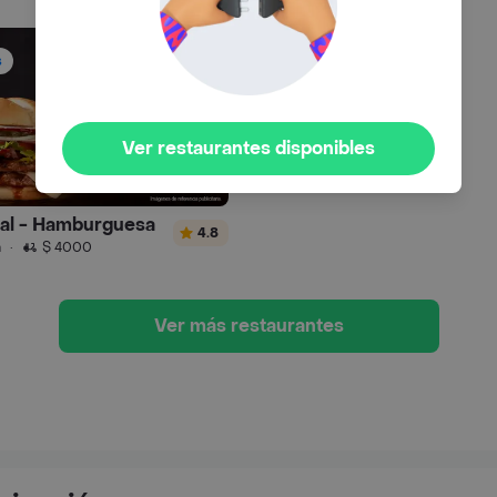
s
Ver restaurantes disponibles
ral - Hamburguesa
4.8
n
·
$ 4000
Ver más restaurantes