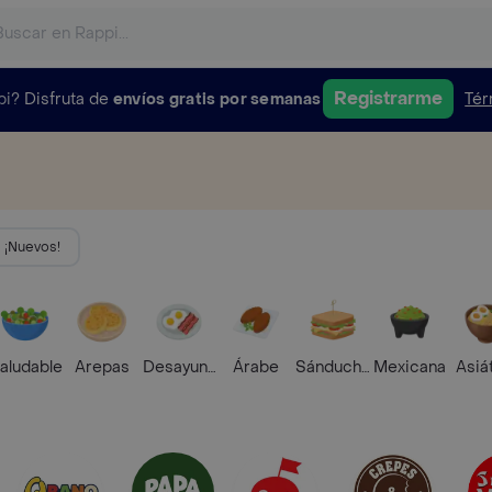
Registrarme
pi?
Disfruta de
envíos gratis por semanas
Tér
¡Nuevos!
aludable
Arepas
Desayunos
Árabe
Sánduches
Mexicana
Asiá