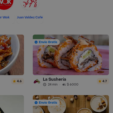
Sr Wok
Juan Valdez Café
Envío Gratis
La Sushería
4.6
4.7
24 min
·
$ 6000
Envío Gratis