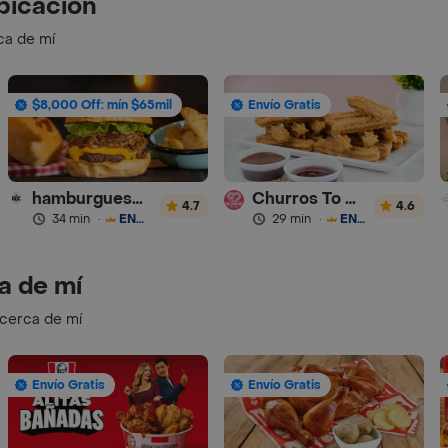
bicación
ca de mí
$8,000 Off: mín $65mil
Envío Gratis
hamburguesas Rustica (RDC)
Churros To Go
4.7
4.6
34 min
·
ENVÍO GRATIS
29 min
·
ENVÍO GRATIS
a de mí
 cerca de mí
Envío Gratis
Envío Gratis