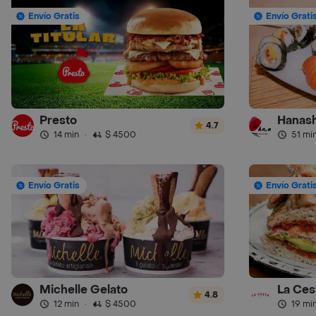
Envío Gratis
Envío Grati
Presto
Hanash
4.7
14 min
·
$ 4500
51 mi
Envío Gratis
Envío Grati
Michelle Gelato
La Ces
4.8
12 min
·
$ 4500
19 mi