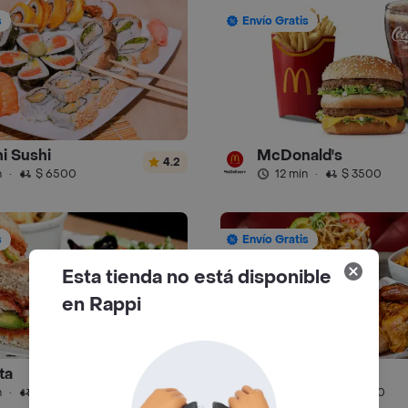
s
Envío Gratis
i Sushi
McDonald's
4.2
n
·
$ 6500
12 min
·
$ 3500
s
Envío Gratis
Esta tienda no está disponible
en Rappi
ta
Los Pollitos
4.8
n
·
$ 4500
39 min
·
$ 5500