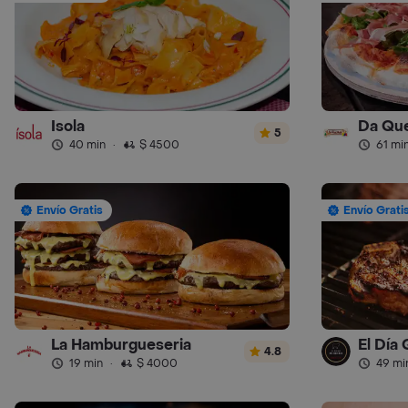
Isola
Da Que
5
40 min
·
$ 4500
61 mi
Envío Gratis
Envío Grati
La Hamburgueseria
El Día
4.8
19 min
·
$ 4000
49 mi