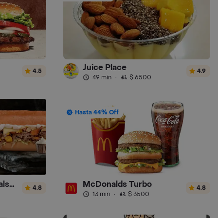
Juice Place
4.5
4.9
49 min
·
$ 6500
Hasta 44% Off
Sandwich Gourmet Salsa de Ajo
McDonalds Turbo
4.8
4.8
13 min
·
$ 3500