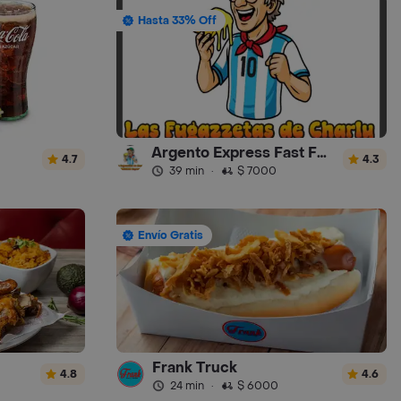
Hasta 33% Off
Argento Express Fast Food
4.7
4.3
39 min
·
$ 7000
Envío Gratis
Frank Truck
4.8
4.6
24 min
·
$ 6000