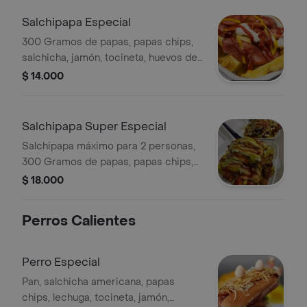
Salchipapa Especial
300 Gramos de papas, papas chips,
salchicha, jamón, tocineta, huevos de
codorniz, lechuga, queso y salsas.
$ 14.000
Salchipapa Super Especial
Salchipapa máximo para 2 personas,
300 Gramos de papas, papas chips,
salchichas, jamón, tocineta, huevos de
$ 18.000
codorniz, queso, carne desmechada,
pollo demechado y salsas (tártara,
Perros Calientes
rosada, salsa de tomate)
Perro Especial
Pan, salchicha americana, papas
chips, lechuga, tocineta, jamón,