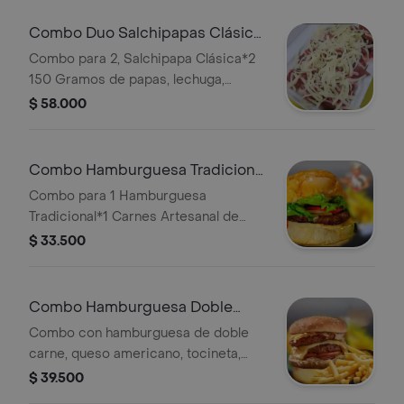
chips + gaseosa coca cola 1 litro
Combo Duo Salchipapas Clásica
Bebida
Combo para 2, Salchipapa Clásica*2
150 Gramos de papas, lechuga,
salchichas, papas chips, queso y
$ 58.000
salsas + gaseosa coca cola 1 litro
Combo Hamburguesa Tradicional
Papas Bebida
Combo para 1 Hamburguesa
Tradicional*1 Carnes Artesanal de
(125gr), queso americano, huevo,
$ 33.500
lechuga, tomate, cebolla, salsa y papa
chips+ coca cola 250 ml y porción
papa a la francesa
Combo Hamburguesa Doble
Carne Papas Bebida
Combo con hamburguesa de doble
carne, queso americano, tocineta,
jamón, plátano en tajadas, cebolla,
$ 39.500
lechuga, tomate, papas chips, porción