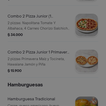
Combo 2 Pizza Junior (1
Napolitana y Una 4 Carnes) 20
2 pizzas: Napolitana Tomate Y
Cm
Albahaca, 4 Carnes Chorizo Salchicha
Jamón y Tocineta
$ 34.000
Combo 2 Pizza Junior 1 Primavera
y Una Hawaiana 20 Cm
2 pizzas Primavera Maíz y Tocineta,
Hawaiana Jamón y Piña
$ 15.900
Hamburguesas
Hamburguesa Tradicional
Carne, queso americano, huevo,