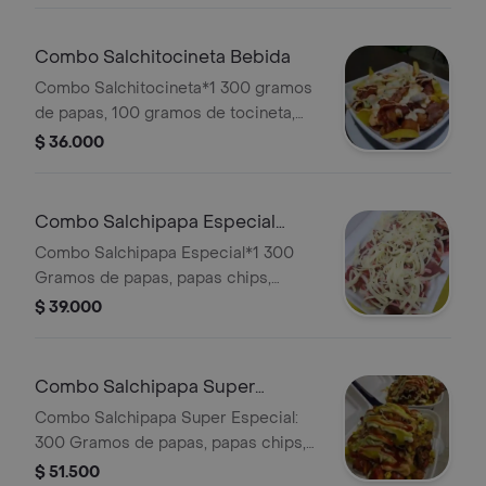
Combo Salchitocineta Bebida
Combo Salchitocineta*1 300 gramos
de papas, 100 gramos de tocineta,
salchicha, papas chips, huevo de
$ 36.000
codorniz, lechuga, queso y salsas.
Acompañado de coca cola 250 ml
Combo Salchipapa Especial
Bebida
Combo Salchipapa Especial*1 300
Gramos de papas, papas chips,
salchicha, jamón, tocineta, huevos de
$ 39.000
codorniz, lechuga, queso y salsas.
Acompañada de gaseosa 250 ml
coca cola
Combo Salchipapa Super
Especial Bebida
Combo Salchipapa Super Especial:
300 Gramos de papas, papas chips,
salchichas suizas, jamón tradicional,
$ 51.500