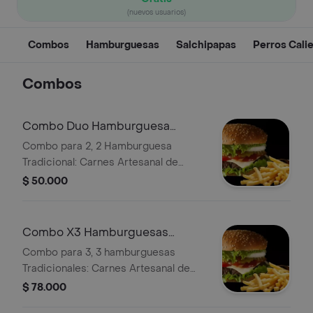
(nuevos usuarios)
Combos
Hamburguesas
Salchipapas
Perros Cali
Combos
Combo Duo Hamburguesa
Tradicional Papas Bebida
Combo para 2, 2 Hamburguesa
Tradicional: Carnes Artesanal de
(125gr), queso americano, huevo,
$ 50.000
lechuga, tomate, cebolla, salsa y papa
chips + 2 gaseosas coca cola 250 ml
y 2 porciones de papa francesa
Combo X3 Hamburguesas
Tradicionales Bebida
Combo para 3, 3 hamburguesas
Tradicionales: Carnes Artesanal de
(125gr), queso americano, huevo,
$ 78.000
lechuga, tomate, cebolla, salsa y papa