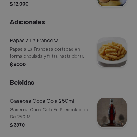
huevos de codorniz y salsas.
$ 12.000
Adicionales
Papas a La Francesa
Papas a La Francesa cortadas en
forma ondulada y fritas hasta dorar.
$ 6000
Bebidas
Gaseosa Coca Cola 250ml
Gaseosa Coca Cola En Presentacion
De 250 Ml.
$ 3970