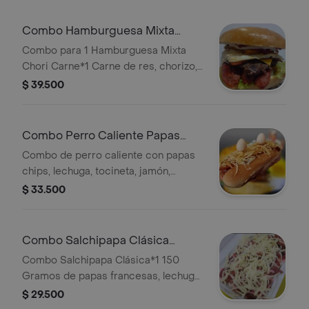
de papas francesas y gaseosa Coca-
Cola 250 ml.
Combo Hamburguesa Mixta
Chori Carne Papas+Bebida
Combo para 1 Hamburguesa Mixta
Chori Carne*1 Carne de res, chorizo,
huevo, jamón, tocineta, tajadas de
$ 39.500
platano, queso americano, lechuga,
tomate, cebolla, papas chips, y salsas,
con gaseosa 250 mlo y porción de
Combo Perro Caliente Papas
papa francesa
Bebida
Combo de perro caliente con papas
chips, lechuga, tocineta, jamón,
huevos de codorniz y salsas. Incluye
$ 33.500
bebida de 250 ml y papas a la
francesa.
Combo Salchipapa Clásica
Bebida
Combo Salchipapa Clásica*1 150
Gramos de papas francesas, lechuga,
salchicha, paps chips, queso y salas,
$ 29.500
acompañada de cocca cola 250 ml