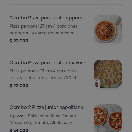
tocineta, 2 huevos de codorniz,queso
mozarella, carne desmechada, pollo
demechado y salsas con gaseosa
Combo Pizza personal pepperoni
250 ml coca cola
y carne desmechada
Pizza personal 27 cm 4 porciones
pepperoni y carne desmechada +
gaseosa 250 ml
$ 22.000
Combo Pizza personal primavera
Pizza personal 27 cm 4 porciones,
maiz y tocineta + gaseosa 250ml
$ 22.000
Combo 2 Pizza junior napolitana
de 20 cm
2 pizzas: Salsa napolitana, Queso
Mozzarella, Tomate, Albahaca y
Oregano
$ 34.000