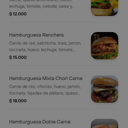
lechuga, tómate, cebolla, salsa y
papas chips
$ 12.000
Hamburguesa Ranchera
Carne de res, salchicha, maíz, jamón,
tocineta, huevo, lechuga, tómate,
cebolla, papas chips y salsas
$ 15.000
Hamburguesa Mixta Chori Carne
Carne de res, chorizo, huevo, jamón,
tocineta, tajadas de plátano, queso
americano, lechuga, tomate, cebolla,
$ 18.000
papas chips y salsas
Hamburguesa Doble Carne