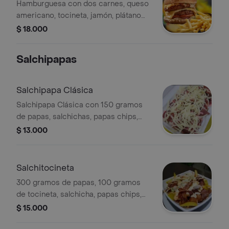
Hamburguesa con dos carnes, queso
americano, tocineta, jamón, plátano
en tajadas, cebolla, lechuga, tomate y
$ 18.000
papas chips.
Salchipapas
Salchipapa Clásica
Salchipapa Clásica con 150 gramos
de papas, salchichas, papas chips,
queso rallado y salsas. Incluye
$ 13.000
lechuga.
Salchitocineta
300 gramos de papas, 100 gramos
de tocineta, salchicha, papas chips,
huevo de codorniz, lechuga, queso y
$ 15.000
salsas.