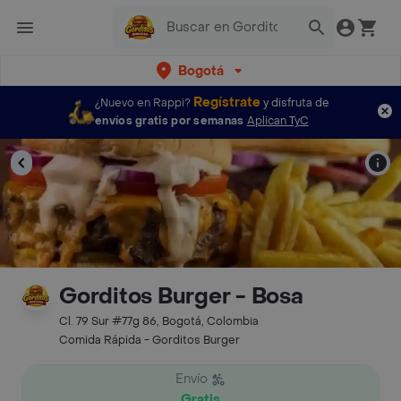
Bogotá
Regístrate
¿Nuevo en Rappi?
y disfruta de
envíos gratis por semanas
Aplican TyC
Gorditos Burger - Bosa
Cl. 79 Sur #77g 86, Bogotá, Colombia
Comida Rápida - Gorditos Burger
Envío
Gratis