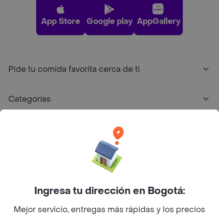
App Store
Google play
AppGallery
Pide tu comida favorita cerca de ti
Categorías
Únete a Rappi
Sobre Rappi
Facebook
Twitter
Instagram
Ingresa tu dirección en Bogotá:
Mejor servicio, entregas más rápidas y los precios
©
2026
Rappi Inc. All rights reserved.