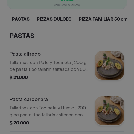
(nuevos usuarios)
PASTAS
PIZZAS DULCES
PIZZA FAMILIAR 50 cm
PASTAS
Pasta alfredo
Tallarines con Pollo y Tocineta , 200 g
de pasta tipo tallarín salteada con 60
g de pollo, 30 g de tocineta, crema de
$ 21.000
leche y un toque de ajo y pimienta
negra.
Pasta carbonara
Tallarines con Tocineta y Huevo , 200
g de pasta tipo tallarín salteada con
30 g de tocineta, crema de leche,
$ 20.000
huevo y un toque de ajo y pimienta