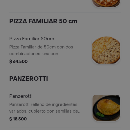
PIZZA FAMILIAR 50 cm
Pizza Familiar 50cm
Pizza Familiar de 50cm con dos
combinaciones: una con
champiñones y pollo, y otra con maíz y
$ 64.500
tocineta.
PANZEROTTI
Panzerotti
Panzerotti relleno de ingredientes
variados, cubierto con semillas de
ajonjolí. Perfecto para disfrutar como
$ 18.500
plato principal.