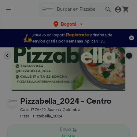
Bogotá
Regístrate
¿Nuevo en Rappi?
y disfruta de
envíos gratis por semanas
Aplican TyC
Pizzabella_2024 - Centro
Calle 17 7A-22, Soacha, Colombia
Pizza - Pizzabella_2024
Envío
Gratis