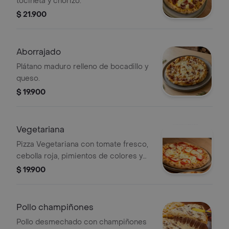
tocineta y chorizo.
$ 21.900
Aborrajado
Plátano maduro relleno de bocadillo y
queso.
$ 19.900
Vegetariana
Pizza Vegetariana con tomate fresco,
cebolla roja, pimientos de colores y
queso.
$ 19.900
Pollo champiñones
Pollo desmechado con champiñones