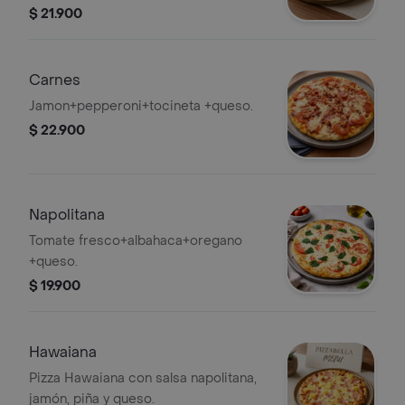
$ 21.900
Carnes
Jamon+pepperoni+tocineta +queso.
$ 22.900
Napolitana
Tomate fresco+albahaca+oregano
+queso.
$ 19.900
Hawaiana
Pizza Hawaiana con salsa napolitana,
jamón, piña y queso.