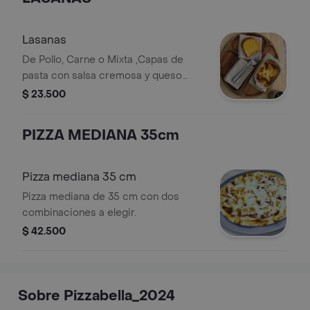
Lasanas
De Pollo, Carne o Mixta ,Capas de
pasta con salsa cremosa y queso
gratinado, acompañada de 2 piezas
$ 23.500
de pan con mantequilla.
PIZZA MEDIANA 35cm
Pizza mediana 35 cm
Pizza mediana de 35 cm con dos
combinaciones a elegir.
$ 42.500
Sobre Pizzabella_2024