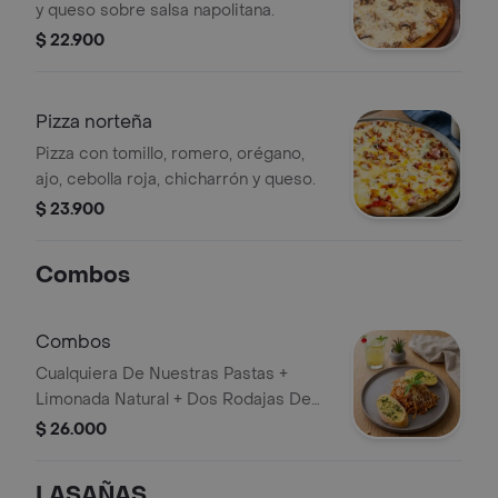
y queso sobre salsa napolitana.
$ 22.900
Pizza norteña
Pizza con tomillo, romero, orégano,
ajo, cebolla roja, chicharrón y queso.
$ 23.900
Combos
Combos
Cualquiera De Nuestras Pastas +
Limonada Natural + Dos Rodajas De
Pan Con Mantequilla De Ajo
$ 26.000
LASAÑAS