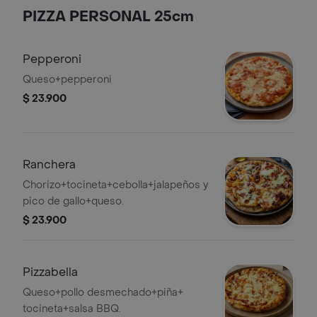
PIZZA PERSONAL 25cm
Pepperoni
Queso+pepperoni
$ 23.900
Ranchera
Chorizo+tocineta+cebolla+jalapeños y
pico de gallo+queso.
$ 23.900
Pizzabella
Queso+pollo desmechado+piña+
tocineta+salsa BBQ.