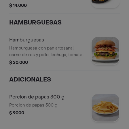
$ 14.000
HAMBURGUESAS
Hamburguesas
Hamburguesa con pan artesanal,
carne de res y pollo, lechuga, tomate,
cebolla grille, queso y tocineta.
$ 20.000
ADICIONALES
Porcion de papas 300 g
Porcion de papas 300 g
$ 9000