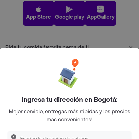
App Store
Google play
AppGallery
Pide tu comida favorita cerca de ti
Categorías
Únete a Rappi
Ingresa tu dirección en Bogotá:
Sobre Rappi
Mejor servicio, entregas más rápidas y los precios
más convenientes!
Facebook
Twitter
Instagram
©
2026
Rappi Inc. All rights reserved.