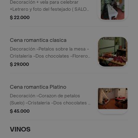
Decoración + vela para celebrar
+Letrero y foto del festejado ( SALON
PRINCIPAL)
$ 22.000
Cena romantica clasica
Decoración -Petalos sobre la mesa -
Cristaleria -Dos chocolates -Floreros
(rosa)
$ 29.000
Cena romantica Platino
Decoración -Corazon de petalos
(Suelo) -Cristaleria -Dos chocolates -
Floreros (rosa) -Iluminacion tenue y
$ 45.000
romantica -Letreo (Love luminoso) -
Velas(portavelas en cristal) -Bafle
VINOS
para musica