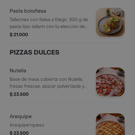
negra.
Pasta boloñesa
Tallarines con Salsa a Elegir, 200 g de
pasta tipo tallarín con tu elección de
salsa boloñesa o napolitana, servidos
$ 21.000
al dente.
PIZZAS DULCES
Nutella
Base de masa cubierta con Nutella,
fresas frescas, azúcar pulverizada y
queso.
$ 23.500
Arequipe
Arequipe+queso
$ 23.500