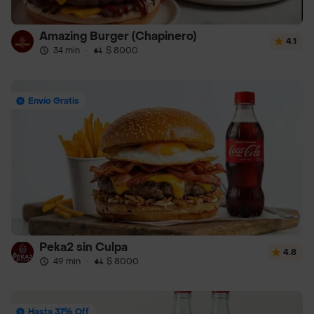
Amazing Burger (Chapinero)
4.1
34 min
·
$ 8000
Envío Gratis
Peka2 sin Culpa
4.8
49 min
·
$ 8000
Hasta 37% Off