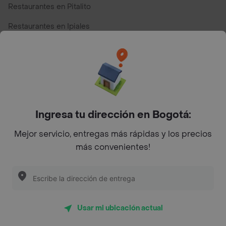
Restaurantes en Pitalito
Restaurantes en Ipiales
Restaurantes en San Andres
Restaurantes cerca de mi para pedir Comida a Domicilio -
Top Marcas y Cadenas de Restaurantes
Ingresa tu dirección en Bogotá:
Encuéntranos en estos países
Mejor servicio, entregas más rápidas y los precios
más convenientes!
App Store
Google play
AppGallery
Usar mi ubicación actual