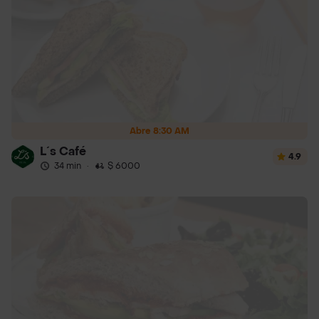
Abre 8:30 AM
L´s Café
4.9
34 min
·
$ 6000