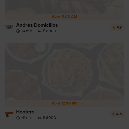
Abre 11:00 AM
Andrés Domicilios
4.9
14 min
·
$ 5000
Abre 12:00 PM
Hooters
4.6
41 min
·
$ 6000