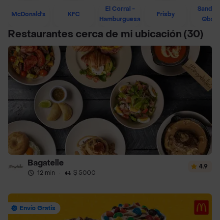
El Corral -
Sandwi
McDonald's
KFC
Frisby
Hamburguesa
Qban
Restaurantes cerca de mi ubicación
(30)
Bagatelle
4.9
12 min
·
$ 5000
Envío Gratis