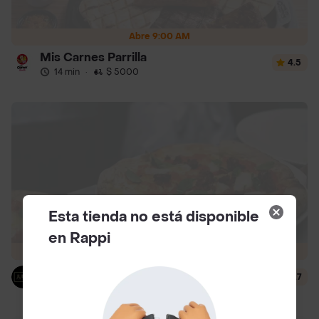
Abre 9:00 AM
Mis Carnes Parrilla
4.5
14 min
·
$ 5000
Esta tienda no está disponible
en Rappi
Abre 12:00 PM
Julia
4.7
49 min
·
$ 7500