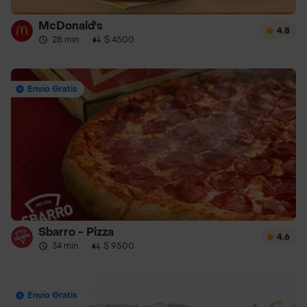
McDonald's
4.8
28 min
·
$ 4500
Envío Gratis
Sbarro - Pizza
4.6
34 min
·
$ 9500
Envío Gratis