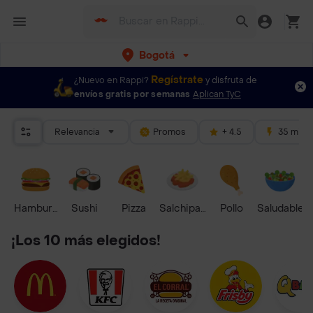
Bogotá
Regístrate
¿Nuevo en Rappi?
y disfruta de
envíos gratis por semanas
Aplican TyC
Relevancia
Promos
+ 4.5
35 mins
Hamburguesa
Sushi
Pizza
Salchipapas
Pollo
Saludable
¡Los 10 más elegidos!