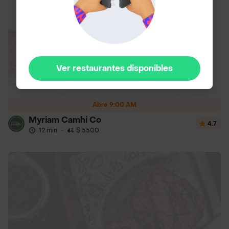
Ver restaurantes disponibles
Abre 9:00 AM
Myriam Camhi Co
4.7
12 min
·
$ 5500