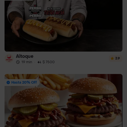
Altoque
3.9
19 min
·
$ 7500
Hasta 20% Off