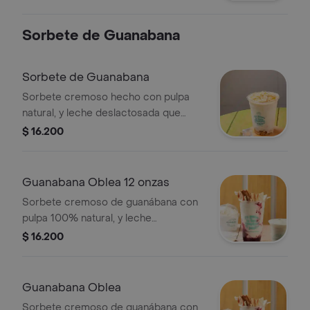
frescas. Opción a elegir.
Sorbete de Guanabana
Sorbete de Guanabana
Sorbete cremoso hecho con pulpa
natural, y leche deslactosada que
puedes personalizar a tu gusto: elige
$ 16.200
2 toppings y 1 salsa para crear la
combinación perfecta.
Guanabana Oblea 12 onzas
Sorbete cremoso de guanábana con
pulpa 100% natural, y leche
deslactosada acompañado de salsa
$ 16.200
de mora natural que le da el toque
perfecto. coronado con oblea
crujiente y un delicioso arequipe.
Guanabana Oblea
Sorbete cremoso de guanábana con