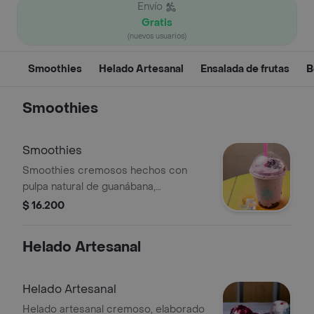
Envío
Gratis
(nuevos usuarios)
Smoothies
Helado Artesanal
Ensalada de frutas
B
Smoothies
Smoothies
Smoothies cremosos hechos con
pulpa natural de guanábana,
combinados con la fruta de tu
$ 16.200
elección y leche deslactosada
refrescantes, suaves y llenos de
Helado Artesanal
sabor, opción a elegir
Helado Artesanal
Helado artesanal cremoso, elaborado