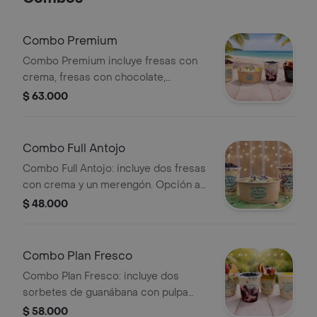
gusto.
Combo Premium
Combo Premium incluye fresas con
crema, fresas con chocolate,
merengón y sorbete de guanábana.
$ 63.000
Opción a elegir.
Combo Full Antojo
Combo Full Antojo: incluye dos fresas
con crema y un merengón. Opción a
elegir.
$ 48.000
Combo Plan Fresco
Combo Plan Fresco: incluye dos
sorbetes de guanábana con pulpa
natural y dos ensaladas de frutas
$ 58.000