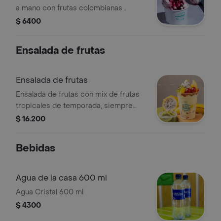
a mano con frutas colombianas
cuidadosamente seleccionadas,
$ 6400
opción a elegir
Ensalada de frutas
Ensalada de frutas
Ensalada de frutas con mix de frutas
tropicales de temporada, siempre
frescas. bañada en nuestra salsa de
$ 16.200
mora 100% natural, con crema de
leche suave y el toque tradicional de
Bebidas
queso campesino rallado.
Agua de la casa 600 ml
Agua Cristal 600 ml
$ 4300