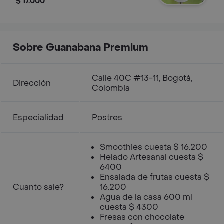
$ 17.000
tu topping favorito y un cereal. Una
opción refrescante y deliciosa, ideal
para quienes buscan disfrutar de
nuevos sabores en cada bocado.
Sobre Guanabana Premium
Calle 40C #13-11, Bogotá,
Dirección
Colombia
Especialidad
Postres
Smoothies cuesta $ 16.200
Helado Artesanal cuesta $
6400
Ensalada de frutas cuesta $
Cuanto sale?
16.200
Agua de la casa 600 ml
cuesta $ 4300
Fresas con chocolate