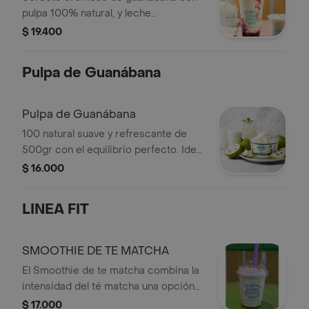
pulpa 100% natural, y leche
deslactosada acompañado de salsa
$ 19.400
de mora natural que le da el toque
perfecto. coronado con oblea
Pulpa de Guanábana
crujiente y un delicioso arequipe.
Pulpa de Guanábana
100 natural suave y refrescante de
500gr con el equilibrio perfecto. Ideal
para jugos, batidos y postres
$ 16.000
LINEA FIT
SMOOTHIE DE TE MATCHA
El Smoothie de te matcha combina la
intensidad del té matcha una opción
refrescante y equilibrada, perfecta
$ 17.000