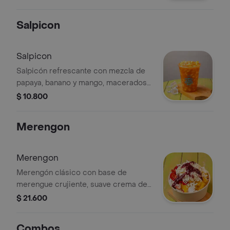
Salpicon
Salpicon
Salpicón refrescante con mezcla de
papaya, banano y mango, macerados
en jugo natural que resalta todo su
$ 10.800
sabor. dulce, fresco y perfecto para
cualquier momento.
Merengon
Merengon
Merengón clásico con base de
merengue crujiente, suave crema de
leche y fruta fresca. incluye tres
$ 21.600
frutas a tu elección y puedes
finalizarlo con dos toppings a tu
Combos