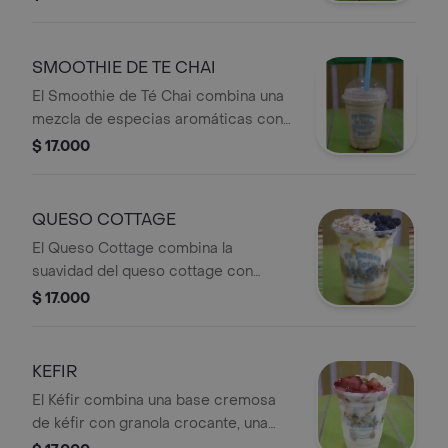
para quienes buscan disfrutar de
nuevos sabores.
SMOOTHIE DE TE CHAI
El Smoothie de Té Chai combina una
mezcla de especias aromáticas con
una base de fruta a tu eleccion. Su
$ 17.000
sabor cálido y delicioso lo convierte
en una opción perfecta para disfrutar
de un momento diferente.
QUESO COTTAGE
El Queso Cottage combina la
suavidad del queso cottage con
granola crujiente, una salsa a
$ 17.000
elección, tres bases de fruta, tu
topping favorito y un cereal a tu
eleccion. Una opción deliciosa y
KEFIR
balanceada, perfecta para disfrutar
El Kéfir combina una base cremosa
en cualquier momento del día.
de kéfir con granola crocante, una
salsa a elección, tres bases de fruta,