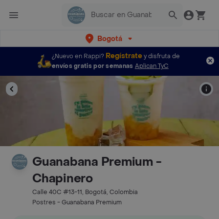
Bogotá
Regístrate
¿Nuevo en Rappi?
y disfruta de
envíos gratis por semanas
Aplican TyC
Guanabana Premium -
Chapinero
Calle 40C #13-11, Bogotá, Colombia
Postres - Guanabana Premium