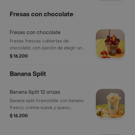
Fresas con chocolate
Fresas con chocolate
Fresas frescas cubiertas de
chocolate, con opción de elegir un
topping adicional.
$ 16.200
Banana Split
Banana Split 12 onzas
Banana split irresistible con banano
fresco, crema suave y queso
campesino, coronado con un
$ 16.200
generoso toque de leche
condensada. dulce, cremoso y