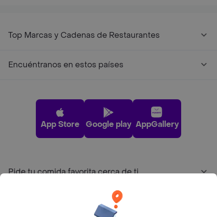
Top Marcas y Cadenas de Restaurantes
Encuéntranos en estos países
App Store
Google play
AppGallery
Pide tu comida favorita cerca de ti
Categorías