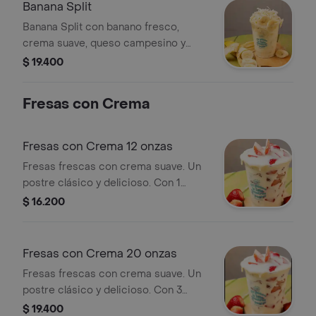
simplemente delicioso.
Banana Split
Banana Split con banano fresco,
crema suave, queso campesino y
leche condensada.
$ 19.400
Fresas con Crema
Fresas con Crema 12 onzas
Fresas frescas con crema suave. Un
postre clásico y delicioso. Con 1
topping
$ 16.200
Fresas con Crema 20 onzas
Fresas frescas con crema suave. Un
postre clásico y delicioso. Con 3
toppings
$ 19.400