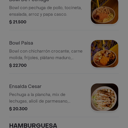
Bowl con pechuga de pollo, tocineta,
ensalada, arroz y papa casco.
$ 21.500
Bowl Paisa
Bowl con chicharrón crocante, carne
molida, frijoles, plátano maduro,
aguacate, papa en casco y arroz.
$ 22.700
Ensalda Cesar
Pechuga a la plancha, mix de
lechugas, alioli de parmesano,
crotones de pan
$ 20.300
HAMBURGUESA