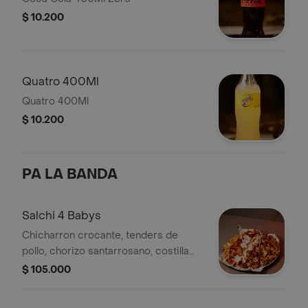
$ 10.200
Quatro 400Ml
Quatro 400Ml
$ 10.200
PA LA BANDA
Salchi 4 Babys
Chicharron crocante, tenders de
pollo, chorizo santarrosano, costilla
ahumada, salchicha premium, pico de
$ 105.000
gallo, guacamole, lechuga, papa chips,
queso mozzarella, papa mixta (criolla -