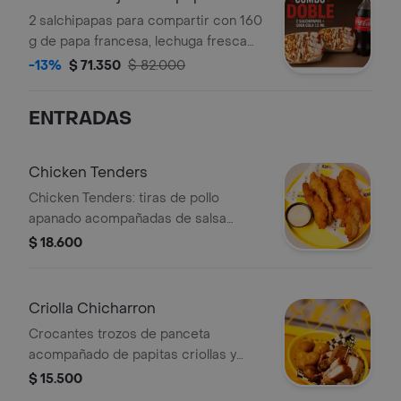
Onz y una porción de papas a
2 salchipapas para compartir con 160
elección
g de papa francesa, lechuga fresca
batavia, salchicha americana, queso
-13%
$ 71.350
$ 82.000
mozzarella rallado, plátano maduro,
carne desmechada y chicharrón
ENTRADAS
crujiente, bañada con salsa de la
casa, acompañada de una Coca-Cola
1.5 ml
Chicken Tenders
Chicken Tenders: tiras de pollo
apanado acompañadas de salsa
chipotle.
$ 18.600
Criolla Chicharron
Crocantes trozos de panceta
acompañado de papitas criollas y
salsa de la casa
$ 15.500