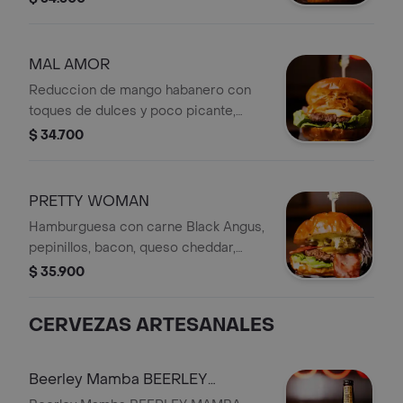
MAL AMOR
Reduccion de mango habanero con
toques de dulces y poco picante,
blend de carne (usda choice) black
$ 34.700
Angus, cebolla crispy hecha en casa,
salsa de ajo
PRETTY WOMAN
Hamburguesa con carne Black Angus,
pepinillos, bacon, queso cheddar,
cebolla, tomate, lechuga, salsa de
$ 35.900
mostaza y jalapeño dulce.
CERVEZAS ARTESANALES
Beerley Mamba BEERLEY
MAMBA