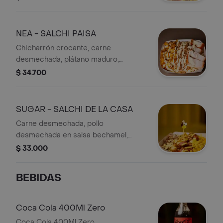
lechuga, salsa de la casa, sour cream
y papas.
NEA - SALCHI PAISA
Chicharrón crocante, carne
desmechada, plátano maduro,
salchicha americana, queso
$ 34.700
mozzarella, papa chips, lechuga y
papa francesa.
SUGAR - SALCHI DE LA CASA
Carne desmechada, pollo
desmechada en salsa bechamel,
platanito maduro, tocineta, queso
$ 33.000
mozzarella, maiz, salchicha premium
americana, papa francesa
BEBIDAS
Coca Cola 400Ml Zero
Coca Cola 400Ml Zero