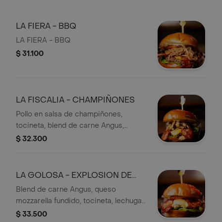
LA FIERA - BBQ
LA FIERA - BBQ
$ 31.100
LA FISCALIA - CHAMPIÑONES
Pollo en salsa de champiñones,
tocineta, blend de carne Angus,
lechuga, tomate, queso cheddar, salsa
$ 32.300
de la casa, pan brioche.
LA GOLOSA - EXPLOSION DE
QUESO
Blend de carne Angus, queso
mozzarella fundido, tocineta, lechuga,
tomate, salsa de la casa y pan brioche
$ 33.500