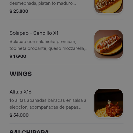
desmechada, platanito maduro,
salchicha premium americana, queso
$ 25.800
mozzarella, papa chips y salsa de la
casa
Solapao - Sencillo X1
Solapao con salchicha premium,
tocineta crocante, queso mozzarella,
cebolla, salsas y papa chips.
$ 17.900
WINGS
Alitas X16
16 alitas apanadas bañadas en salsa a
elección, acompañadas de papas
fritas.
$ 54.000