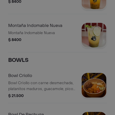
$ 8400
Montaña Indomable Nueva
Montaña Indomable Nueva
$ 8400
BOWLS
Bowl Criollo
Bowl Criollo con carne desmechada,
platanitos maduros, guacamole, pico
de gallo, papa casco y arroz.
$ 21.500
Bowl De Pechuga