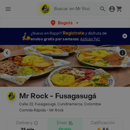
Bogotá
Regístrate
¿Nuevo en Rappi?
y disfruta de
envíos gratis por semanas
Aplican TyC
Mr Rock - Fusagasugá
Calle 22, Fusagasugá, Cundinamarca, Colombia
Comida Rápida - Mr Rock
Delivery
Envío
Calificación
Gratis
4.6
35 min