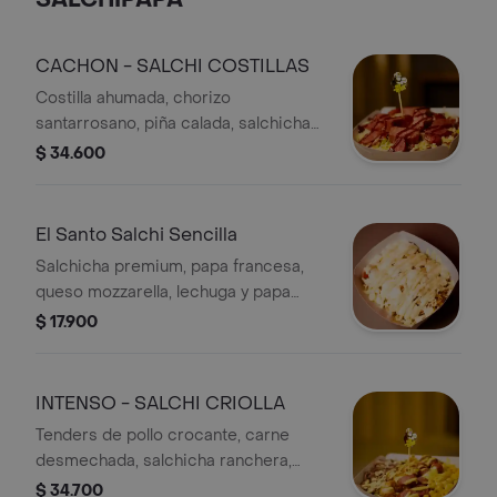
SALCHIPAPA
CACHON - SALCHI COSTILLAS
Costilla ahumada, chorizo
santarrosano, piña calada, salchicha
premium americana, queso
$ 34.600
mozzarella, lechuga, papa chips, papa
francesa
El Santo Salchi Sencilla
Salchicha premium, papa francesa,
queso mozzarella, lechuga y papa
chips.
$ 17.900
INTENSO - SALCHI CRIOLLA
Tenders de pollo crocante, carne
desmechada, salchicha ranchera,
maiz tierno, queso mozzarella,
$ 34.700