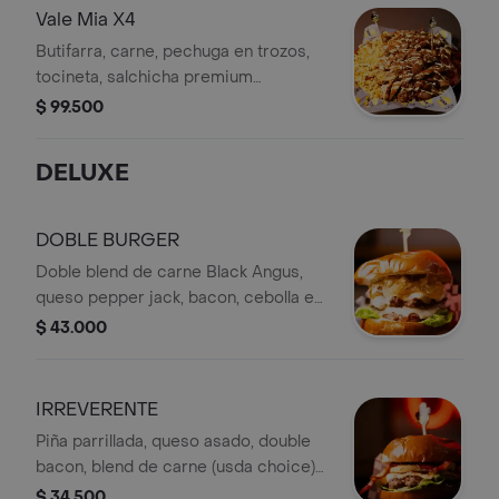
francesa)
Vale Mia X4
Butifarra, carne, pechuga en trozos,
tocineta, salchicha premium
americana, maíz tierno, chorizo, papa
$ 99.500
chips, lechuga, papa francesa, salsa
de ajo, suero, queso costeño, salsa
DELUXE
de piña
DOBLE BURGER
Doble blend de carne Black Angus,
queso pepper jack, bacon, cebolla en
reducción de cerveza y tomate.
$ 43.000
Incluye lechuga.
IRREVERENTE
Piña parrillada, queso asado, double
bacon, blend de carne (usda choice)
black Angus, salsa mayo chipotle
$ 34.500