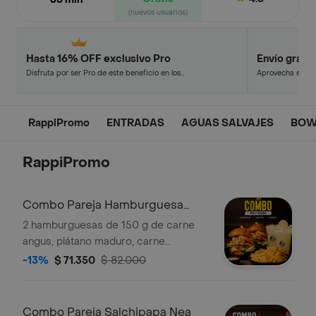
(nuevos usuarios)
Hasta 16% OFF exclusivo Pro
Envío gratis
Disfruta por ser Pro de este beneficio en los
Aprovecha este d
restaurantes y tiendas más top.
y ahorra.
RappiPromo
ENTRADAS
AGUAS SALVAJES
BOW
RappiPromo
Combo Pareja Hamburguesa
Patrona
2 hamburguesas de 150 g de carne
angus, plátano maduro, carne
desmechada, maíz tierno y chicharrón
-13%
$ 71.350
$ 82.000
crujiente, acompañadas de cogollo
fresco, tomate, salsa de la casa y pan
brioche, incluye dos limonadas de 16
Combo Pareja Salchipapa Nea