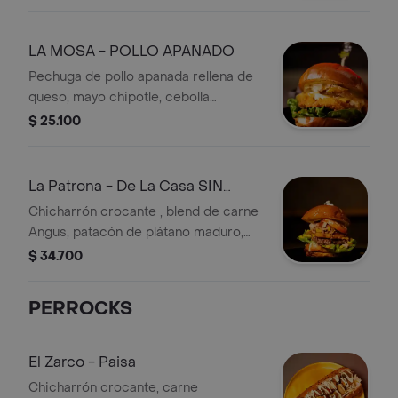
LA MOSA - POLLO APANADO
Pechuga de pollo apanada rellena de
queso, mayo chipotle, cebolla
caramelizada y lechuga en pan
$ 25.100
brioche.
La Patrona - De La Casa SIN
PAPAS
Chicharrón crocante , blend de carne
Angus, patacón de plátano maduro,
carne desmechada, queso cheddar,
$ 34.700
maíz tierno, lechuga, tomate, pan
brioche y salsa de la casa
PERROCKS
El Zarco - Paisa
Chicharrón crocante, carne