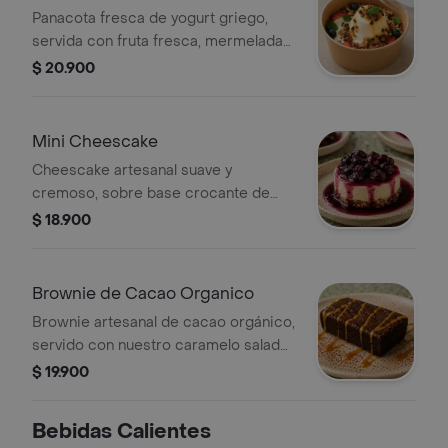
Panacota fresca de yogurt griego,
servida con fruta fresca, mermelada
hecha en casa y granola artesanal
$ 20.900
Mini Cheescake
Cheescake artesanal suave y
cremoso, sobre base crocante de
almendras, terminado con mermelada
$ 18.900
casera de frutos rojos sin azúcar
Brownie de Cacao Organico
Brownie artesanal de cacao orgánico,
servido con nuestro caramelo salado
sin azúcar.
$ 19.900
Bebidas Calientes