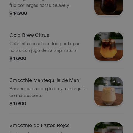
frío por largas horas. Suave y
refrescante.
$ 14.900
Cold Brew Citrus
Café infusionado en frío por largas
horas con jugo de naranja natural.
$ 17.900
Smoothie Mantequilla de Maní
Banano, cacao orgánico y mantequilla
de maní casera.
$ 17.900
Smoothie de Frutos Rojos