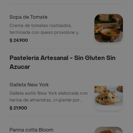
tostadas y pan de masa madre
Sopa de Tomate
Crema de tomates rostizados,
terminada con queso provolone y
aguacate fresco.
$ 24.900
Pastelería Artesanal - Sin Gluten Sin
Azucar
Galleta New York
Galleta estilo New York elaborada con
harina de almendras, crujiente por
fuera, de centro suave y rellena con
$ 21.900
caramelos artesanales de temporada.
Panna cotta Bloom