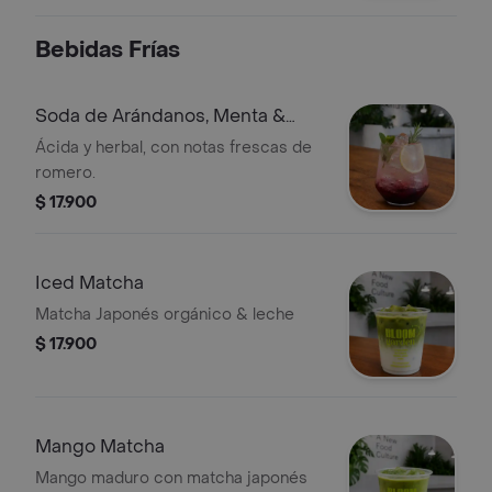
Bebidas Frías
Soda de Arándanos, Menta &
Limón
Ácida y herbal, con notas frescas de
romero.
$ 17.900
Iced Matcha
Matcha Japonés orgánico & leche
$ 17.900
Mango Matcha
Mango maduro con matcha japonés