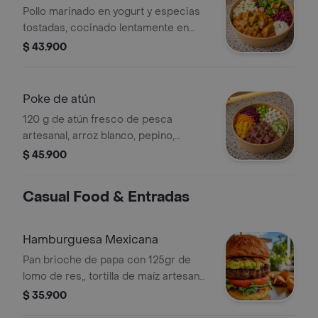
Pollo marinado en yogurt y especias
tostadas, cocinado lentamente en
nuestra salsa artesanal de tikka
$ 43.900
masala, acompañado de arroz blanco,
ensalada fresca, chucrut y yogurt
griego.
Poke de atún
120 g de atún fresco de pesca
artesanal, arroz blanco, pepino,
mango, edamame, zanahoria, chucrut
$ 45.900
y salsa cítrica.
Casual Food & Entradas
Hamburguesa Mexicana
Pan brioche de papa con 125gr de
lomo de res,, tortilla de maíz artesanal,
pure de frijol negro, guacamole,
$ 35.900
tomate fresco y mix de hojas