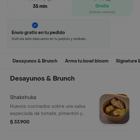
Gratis
35 min
(nuevos usuarios)
Envío gratis en tu pedido
Disfruta este descuento en tu pedido y recíbelo
en minutos.
Desayunos & Brunch
Arma tu bowl bloom
Signature 
Desayunos & Brunch
Shakshuka
Huevos cocinados sobre una salsa
especiada de tomate, pimentón y
cebolla al estilo Medio Oriente,
$ 33.900
terminados con perejil seco, laminas
de aguacate y pan de masa madre.