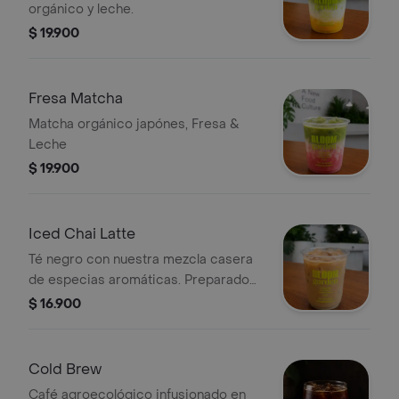
orgánico y leche.
$ 19.900
Fresa Matcha
Matcha orgánico japónes, Fresa &
Leche
$ 19.900
Iced Chai Latte
Té negro con nuestra mezcla casera
de especias aromáticas. Preparado
por nosotros.
$ 16.900
Cold Brew
Café agroecológico infusionado en