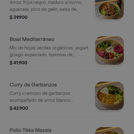
Arroz, frijol negro, maduro al horno,
aguacate, pico de gallo, salsa de
aguacate y hojas verdes orgánicas.
$ 39.900
Elige tu proteína favorita
Bowl Mediterráneo
Mix de hojas verdes orgánicas, yogurt
griego especiado, hummus de
remolacha, garbanzos, pepino, tomate
$ 41.900
cherry, aceitunas, cebolla encurtida,
quinoa y Tahini. Elige tu proteína
favorita
Curry de Garbanzos
Curry cremoso de garbanzos
acompañado de arroz blanco,
aguacate, cilantro, mix de hojas
$ 42.900
verdes orgánicas y limón fresco. Elige
tu proteína favorita
Pollo Tikka Masala