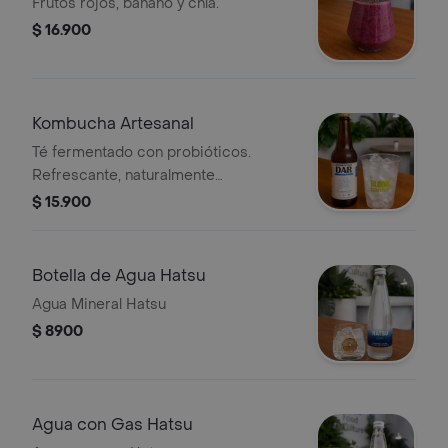
Frutos rojos, banano y chía.
$ 16.900
Kombucha Artesanal
Té fermentado con probióticos.
Refrescante, naturalmente
efervescente y disponible en sabores
$ 15.900
de temporada
Botella de Agua Hatsu
Agua Mineral Hatsu
$ 8900
Agua con Gas Hatsu