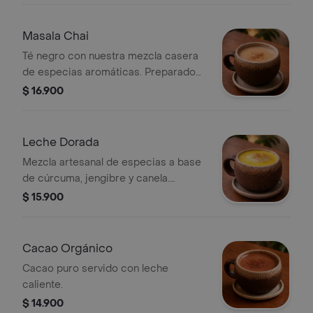
Masala Chai
Té negro con nuestra mezcla casera
de especias aromáticas. Preparado
por nosotros sin azucar.
$ 16.900
Leche Dorada
Mezcla artesanal de especias a base
de cúrcuma, jengibre y canela.
Preparada por nosotros.
$ 15.900
Cacao Orgánico
Cacao puro servido con leche
caliente.
$ 14.900