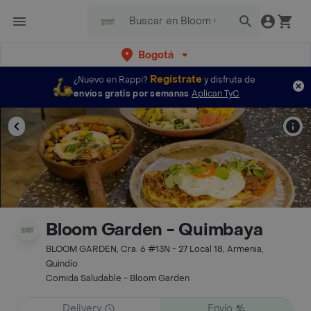
Bogotá
Regístrate
¿Nuevo en Rappi?
y disfruta de
envíos gratis por semanas
Aplican TyC
Bloom Garden - Quimbaya
BLOOM GARDEN, Cra. 6 #13N - 27 Local 18, Armenia,
Quindío
Comida Saludable - Bloom Garden
Delivery
Envío