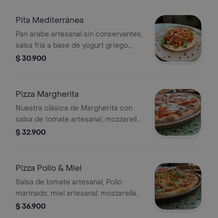
orgánicas
Pita Mediterránea
Pan árabe artesanal sin conservantes,
salsa fría a base de yogurt griego,
ensalada mediterranea, cebolla
$ 30.900
encurtida, lentejas crujientes, hojas
verdes orgánicas y queso feta. Elige
tu proteína favorita
Pizza Margherita
Nuestra clásica de Margherita con
salsa de tomate artesanal, mozzarella
de búfala artesanal, albahaca fresca y
$ 32.900
aceite de oliva sobre una base de 25
cm de masa madre.
Pizza Pollo & Miel
Salsa de tomate artesanal, Pollo
marinado, miel artesanal, mozzarella
de búfala y rúcula sobre una base de
$ 36.900
25 cm de masa madre.