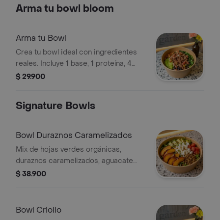
Arma tu bowl bloom
Arma tu Bowl
Crea tu bowl ideal con ingredientes
reales. Incluye 1 base, 1 proteína, 4
ingredientes frescos, 1 crocante y 1
$ 29.900
salsa artesanal. Personalízalo con tus
toppings favoritos.
Signature Bowls
Bowl Duraznos Caramelizados
Mix de hojas verdes orgánicas,
duraznos caramelizados, aguacate
fresco, tomate cherry, lentejas
$ 38.900
tostadas, queso feta artesanal y
vinagreta cítrica. Elige tu proteina
favorita
Bowl Criollo