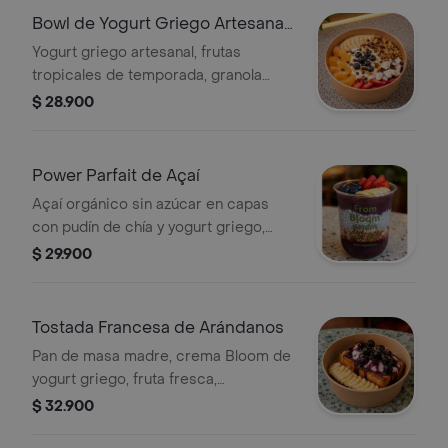
Bowl de Yogurt Griego Artesanal
y Frutas
Yogurt griego artesanal, frutas
tropicales de temporada, granola
artesanal hecha en casa & nibs de
$ 28.900
cacao.
Power Parfait de Açaí
Açaí orgánico sin azúcar en capas
con pudín de chía y yogurt griego,
granola artesanal y fruta fresca de
$ 29.900
temporada
Tostada Francesa de Arándanos
Pan de masa madre, crema Bloom de
yogurt griego, fruta fresca,
mermelada casera de arándanos sin
$ 32.900
azúcar y un toque de miel artesanal.