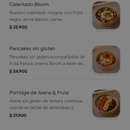
Calentado Bloom
Nuestro calentado insignia con Frijol
negro, arroz blanco, carne
desmechada de cocción lenta,
$ 35.900
maduro horneado, aguacate fresco y
huevo frito.
Pancakes sin gluten
Pancakes sin gluten acompañados de
fruta fresca, crema Bloom a base de
yogurt griego, reducción de frutos
$ 34.900
rojos, nibs de cacao, mantequilla de
maní y granola artesanal hecha en
casa
Porridge de Avena & Fruta
Avena sin gluten de textura cremosa,
cocida en leche de almendras y
acompañada de frutas frescas,
$ 31.900
mermelada casera de frutos rojos y
nibs de cacao artesanal.