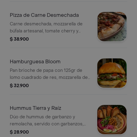
Pizza de Carne Desmechada
Carne desmechada, mozzarella de
búfala artesanal, tomate cherry y
chimichurri casero en aceite de oliva,
$ 38.900
sobre una base de 25 cm de masa
madre.
Hamburguesa Bloom
Pan brioche de papa con 125gr de
lomo cuadrado de res, mozzarella de
búfala artesanal, tomate
$ 32.900
deshidratados, hojas verdes
orgánicas y chimichurri casero en
aceite de oliva.
Hummus Tierra y Raíz
Dúo de hummus de garbanzo y
remolacha, servido con garbanzos,
pepino, cebolla encurtida, semillas
$ 28.900