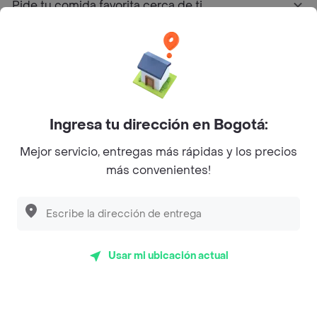
Pide tu comida favorita cerca de ti
Categorías
Únete a Rappi
Ingresa tu dirección en Bogotá:
Sobre Rappi
Mejor servicio, entregas más rápidas y los precios
más convenientes!
Facebook
Twitter
Instagram
©
2026
Rappi Inc. All rights reserved.
Usar mi ubicación actual
Rappi S.A.S. --- NIT 900.843.898-9 --- Calle 63 # 16A-02
Bogotá D.C. --- notificacionesrappi@rappi.com