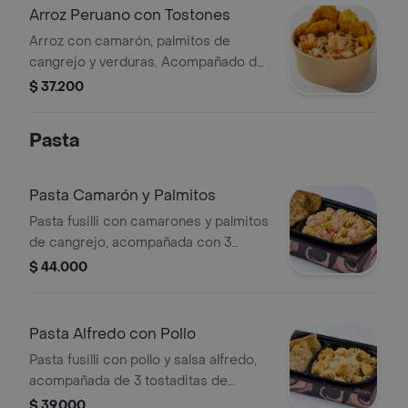
Arroz Peruano con Tostones
Arroz con camarón, palmitos de
cangrejo y verduras. Acompañado de
tostones de plátano.
$ 37.200
Pasta
Pasta Camarón y Palmitos
Pasta fusilli con camarones y palmitos
de cangrejo, acompañada con 3
tajadas de tostaditas a las finas
$ 44.000
hierbas.
Pasta Alfredo con Pollo
Pasta fusilli con pollo y salsa alfredo,
acompañada de 3 tostaditas de
tostadas a las finas hierbas.
$ 39.000