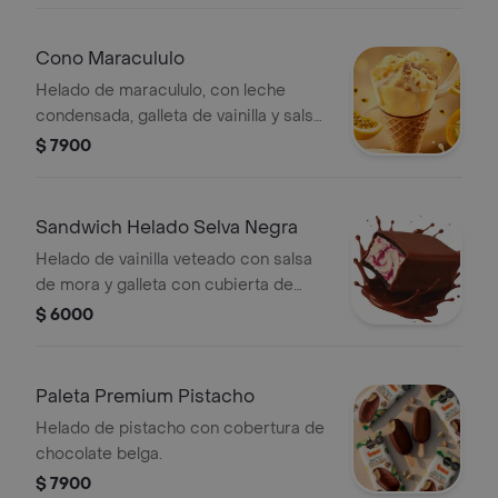
Cono Maracululo
Helado de maracululo, con leche
condensada, galleta de vainilla y salsa
de chocolate. 65gr
$ 7900
Sandwich Helado Selva Negra
Helado de vainilla veteado con salsa
de mora y galleta con cubierta de
chocolate de leche belga.
$ 6000
Paleta Premium Pistacho
Helado de pistacho con cobertura de
chocolate belga.
$ 7900