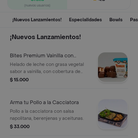
(nuevos usuarios)
¡Nuevos Lanzamientos!
Especialidades
Bowls
Pas
¡Nuevos Lanzamientos!
Bites Premium Vainilla con
Arequipe
Helado de leche con grasa vegetal
sabor a vainilla, con cobertura de
chocolate y relleno de arequipe.
$ 15.000
Arma tu Pollo a la Cacciatora
Pollo a la cacciatora con salsa
napolitana, berenjenas y aceitunas.
$ 33.000