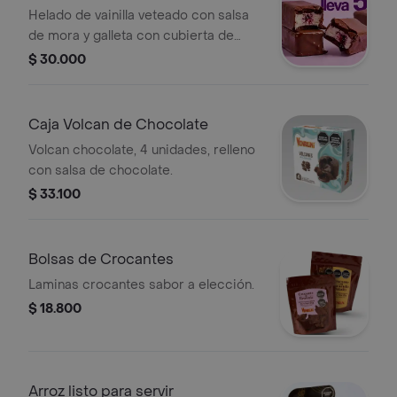
Und
Helado de vainilla veteado con salsa
de mora y galleta con cubierta de
chocolate de leche belga. Lleva 5
$ 30.000
paga 4.
Caja Volcan de Chocolate
Volcan chocolate, 4 unidades, relleno
con salsa de chocolate.
$ 33.100
Bolsas de Crocantes
Laminas crocantes sabor a elección.
$ 18.800
Arroz listo para servir