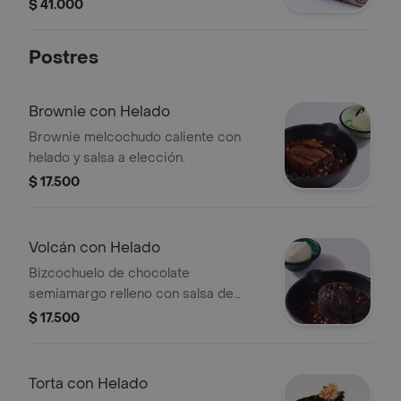
las finas hierbas.
$ 41.000
Postres
Brownie con Helado
Brownie melcochudo caliente con
helado y salsa a elección.
$ 17.500
Volcán con Helado
Bizcochuelo de chocolate
semiamargo relleno con salsa de
chocolate, salsa de chocolate a parte
$ 17.500
y helado a elección.
Torta con Helado