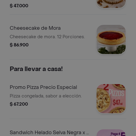
nueces de macadamia. 10 porciones
$ 47.000
aprox.
Cheesecake de Mora
Cheesecake de mora. 12 Porciones.
$ 86.900
Para llevar a casa!
Promo Pizza Precio Especial
Pizza congelada, sabor a elección.
$ 67.200
Sandwich Helado Selva Negra x 5