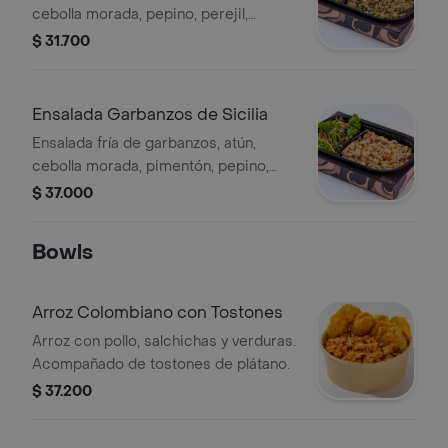
cebolla morada, pepino, perejil,
pimienta, pure de garbanzo, ajonjolí y
$ 31.700
ensalada de hierbas toscanas.
Ensalada Garbanzos de Sicilia
Ensalada fría de garbanzos, atún,
cebolla morada, pimentón, pepino,
calabacín verde y ensalada de hierbas
$ 37.000
toscanas.
Bowls
Arroz Colombiano con Tostones
Arroz con pollo, salchichas y verduras.
Acompañado de tostones de plátano.
$ 37.200