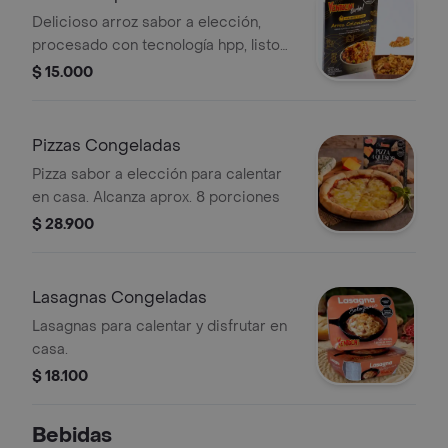
Delicioso arroz sabor a elección,
procesado con tecnología hpp, listo
para consumir. Solo 2 minutos en
$ 15.000
microondas.
Pizzas Congeladas
Pizza sabor a elección para calentar
en casa. Alcanza aprox. 8 porciones
$ 28.900
Lasagnas Congeladas
Lasagnas para calentar y disfrutar en
casa.
$ 18.100
Bebidas