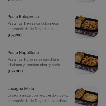
Pasta Bolognesa.
Pasta fusilli en salsa bolognesa,
acompañada de 3 tajadas de
tostaditas a las finas hierbas.
$ 37.900
Pasta Napolitana
Pasta fusilli con salsa napolitana,
albahaca y tomates cherry perla,
acompañada de 3 tajadas de
$ 33.000
tostaditas a las finas hierbas.
Lasagna Mixta.
Lasagna mixta con res, cerdo y pollo,
acompañada de 3 tajadas tostaditas a