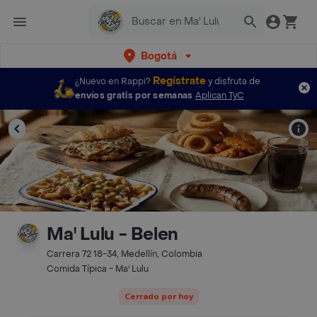
Bogotá
Regístrate
¿Nuevo en Rappi?
y disfruta de
envíos gratis por semanas
Aplican TyC
Ma' Lulu - Belen
Carrera 72 18-34, Medellín, Colombia
Comida Típica - Ma' Lulu
Cerrado por hoy