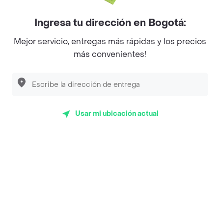
Myriam Camhi Co
Ingresa tu dirección en Bogotá:
Magnifique
Mejor servicio, entregas más rápidas y los precios
más convenientes!
Empanaditas de Pipian - Empanadas
Desayunadero de la 42
Luisa Postres
Sopitas y Frijoladas
Usar mi ubicación actual
Subway
Top Marcas y Cadenas de Restaurantes
Encuéntranos en estos países