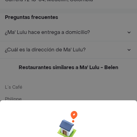
Preguntas frecuentes
¿Ma' Lulu hace entrega a domicilio?
¿Cuál es la dirección de Ma' Lulu?
Restaurantes similares a Ma' Lulu - Belen
L´s Café
Philippe
Baskin Robbins
La Cesta
Mercari - Postres