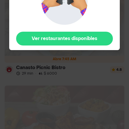
Ver restaurantes disponibles
Abre 7:45 AM
Canasto Picnic Bistro
4.8
29 min
·
$ 6000