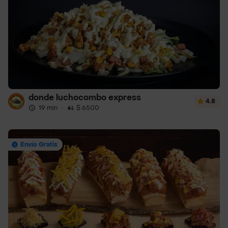
donde luchocombo express
4.8
19 min
·
$ 6500
Envío Gratis