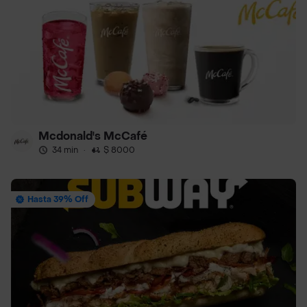
Mcdonald's McCafé
34 min
·
$ 8000
Hasta 39% Off