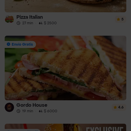
Pizza Italian
5
27 min
·
$ 2500
Envío Gratis
Gordo House
4.6
19 min
·
$ 6000