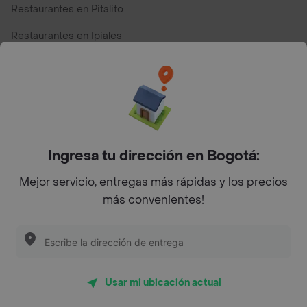
Restaurantes en Pitalito
Restaurantes en Ipiales
Restaurantes en San Andres
Restaurantes cerca de mi para pedir Comida a Domicilio -
Top Marcas y Cadenas de Restaurantes
Ingresa tu dirección en Bogotá:
Encuéntranos en estos países
Mejor servicio, entregas más rápidas y los precios
más convenientes!
App Store
Google play
AppGallery
Usar mi ubicación actual