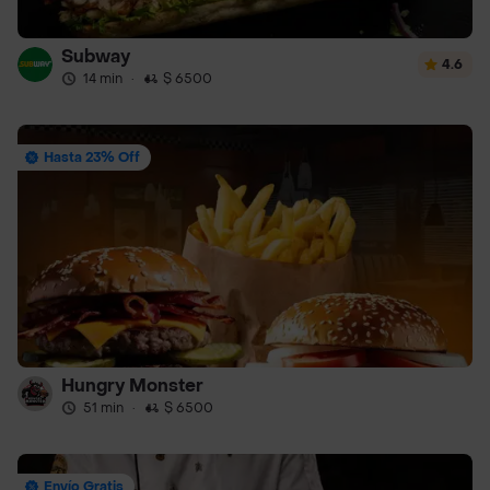
Subway
4.6
14 min
·
$ 6500
Hasta 23% Off
Hungry Monster
51 min
·
$ 6500
Envío Gratis