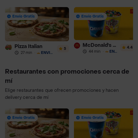
Envío Gratis
Envío Gratis
McDonald's Postres
Pizza Italian
4.4
5
44 min
·
ENVÍO GRATIS
27 min
·
ENVÍO GRATIS
Restaurantes con promociones cerca de
mí
Elige restaurantes que ofrecen promociones y hacen
delivery cerca de mí
Envío Gratis
Envío Gratis