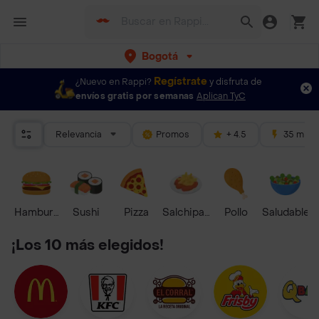
Bogotá
Regístrate
¿Nuevo en Rappi?
y disfruta de
envíos gratis por semanas
Aplican TyC
Relevancia
Promos
+ 4.5
35 mins
Hamburguesa
Sushi
Pizza
Salchipapas
Pollo
Saludable
¡Los 10 más elegidos!