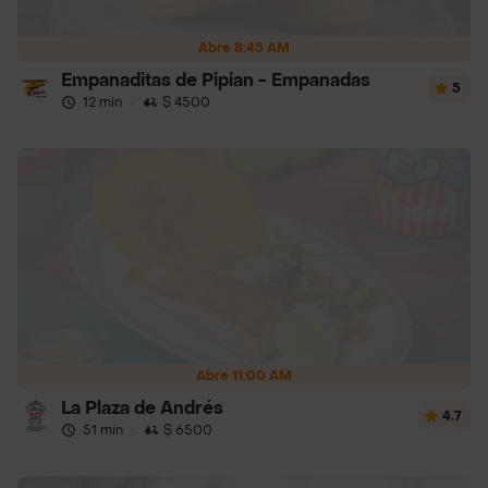
Abre 8:45 AM
Empanaditas de Pipian - Empanadas
5
12 min
·
$ 4500
Abre 11:00 AM
La Plaza de Andrés
4.7
51 min
·
$ 6500