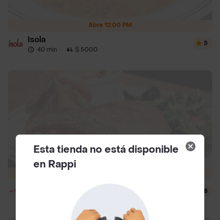
Abre 12:00 PM
Isola
5
40 min
·
$ 5000
Esta tienda no está disponible
en Rappi
Abre 8:00 AM
La Cesta
4.8
24 min
·
$ 5000