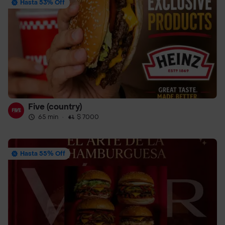
Hasta 53% Off
Five (country)
65 min
·
$ 7000
Hasta 55% Off