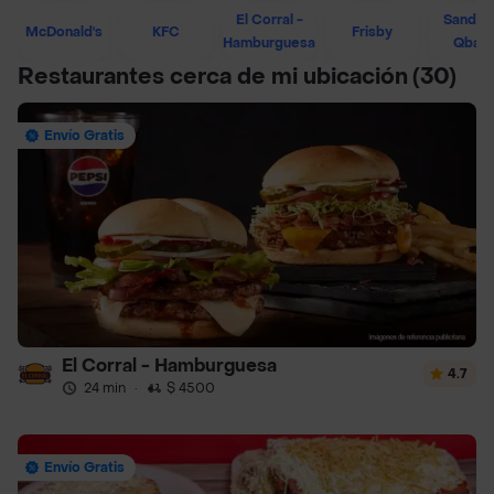
El Corral -
Sandwi
McDonald's
KFC
Frisby
Hamburguesa
Qban
Restaurantes cerca de mi ubicación
(30)
Envío Gratis
El Corral - Hamburguesa
4.7
24 min
·
$ 4500
Envío Gratis