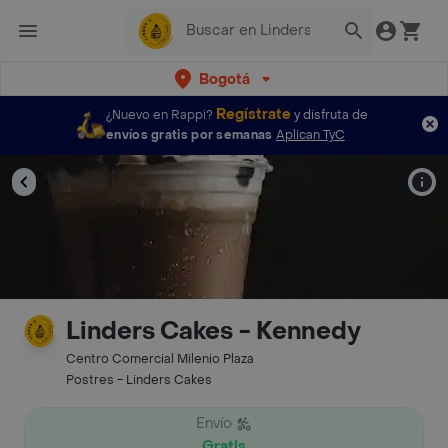
Bogotá
Regístrate
¿Nuevo en Rappi?
y disfruta de
envíos gratis por semanas
Aplican TyC
Linders Cakes - Kennedy
Centro Comercial Milenio Plaza
Postres - Linders Cakes
Envío
Gratis