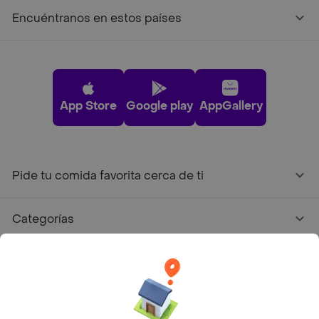
Encuéntranos en estos países
App Store
Google play
AppGallery
Pide tu comida favorita cerca de ti
Categorías
Únete a Rappi
Sobre Rappi