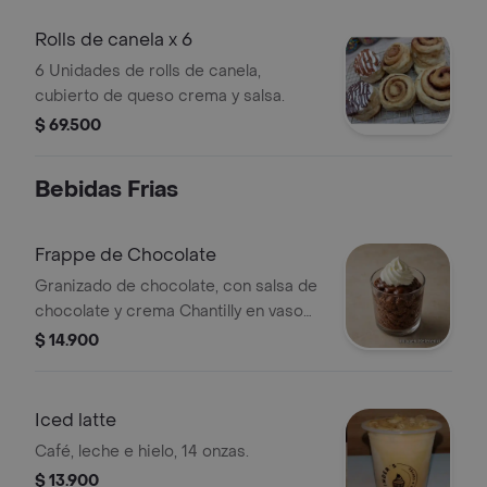
Rolls de canela x 6
6 Unidades de rolls de canela,
cubierto de queso crema y salsa.
$ 69.500
Bebidas Frias
Frappe de Chocolate
Granizado de chocolate, con salsa de
chocolate y crema Chantilly en vaso
de 14onz
$ 14.900
Iced latte
Café, leche e hielo, 14 onzas.
$ 13.900