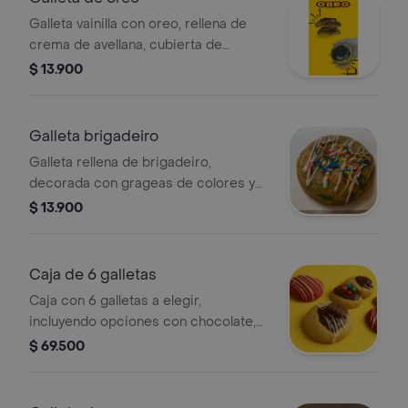
Galleta vainilla con oreo, rellena de
crema de avellana, cubierta de
chocolate y oreo
$ 13.900
Galleta brigadeiro
Galleta rellena de brigadeiro,
decorada con grageas de colores y
líneas de chocolate blanco.
$ 13.900
Caja de 6 galletas
Caja con 6 galletas a elegir,
incluyendo opciones con chocolate,
chispas de colores y decoraciones
$ 69.500
variadas como líneas de chocolate
blanco y piezas de chocolate.