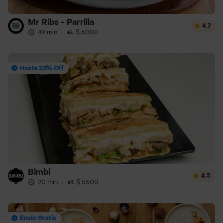
Mr Ribs - Parrilla
4.7
49 min
·
$ 6000
Hasta 23% Off
Bimbi
4.5
20 min
·
$ 5500
Envío Gratis