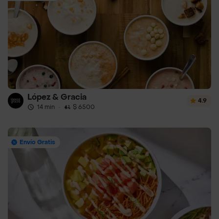
López & Gracia
4.9
14 min
·
$ 6500
Envío Gratis