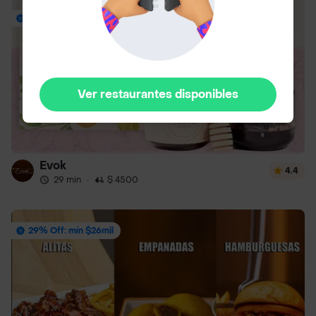
Envío Gratis
Ver restaurantes disponibles
Evok
4.4
29 min
·
$ 4500
29% Off: mín $26mil