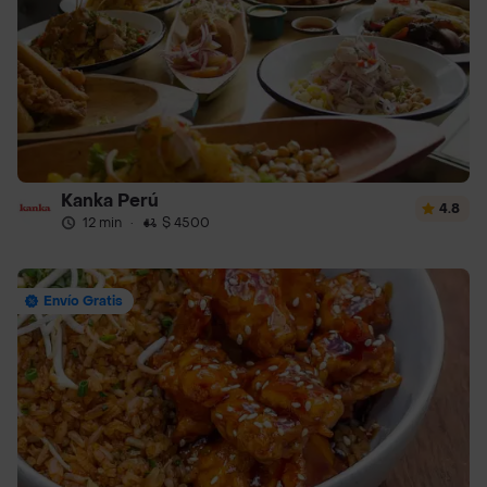
Kanka Perú
4.8
12 min
·
$ 4500
Envío Gratis