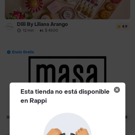
Dlili By Liliana Arango
4.9
12 min
·
$ 4500
Envío Gratis
Esta tienda no está disponible
en Rappi
Masa
4.8
24 min
·
$ 4000