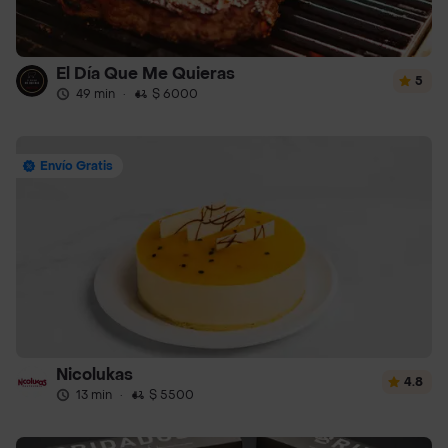
El Día Que Me Quieras
5
49 min
·
$ 6000
Envío Gratis
Nicolukas
4.8
13 min
·
$ 5500