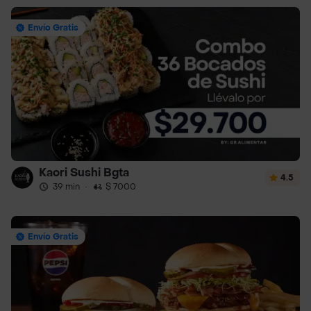
Envío Gratis
Kaori Sushi Bgta
4.5
39 min
·
$ 7000
Envío Gratis