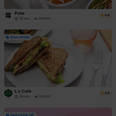
Poke
4.8
19 min
·
$ 4000
Envío Gratis
L´s Café
4.9
34 min
·
$ 4500
Hasta 50% Off