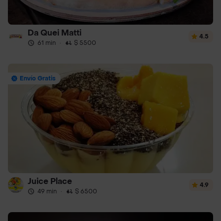
Da Quei Matti
4.5
61 min
·
$ 5500
Envío Gratis
Juice Place
4.9
49 min
·
$ 6500