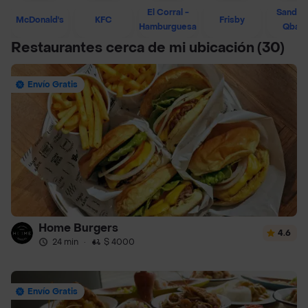
El Corral -
Sandwi
McDonald's
KFC
Frisby
Hamburguesa
Qban
Restaurantes cerca de mi ubicación
(30)
Envío Gratis
Home Burgers
4.6
24 min
·
$ 4000
Envío Gratis