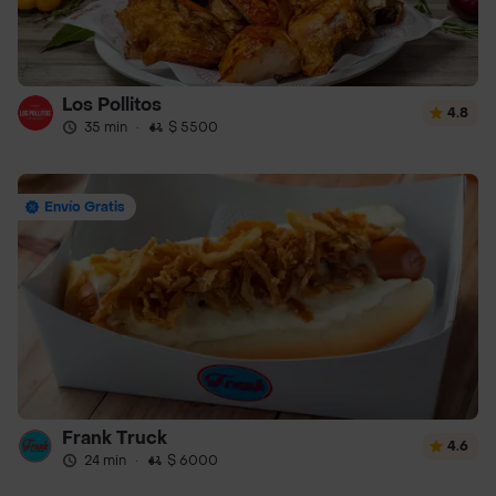
Los Pollitos
4.8
35 min
·
$ 5500
Envío Gratis
Frank Truck
4.6
24 min
·
$ 6000