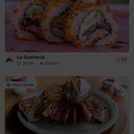
La Sushería
4.7
24 min
·
$ 6000
Envío Gratis