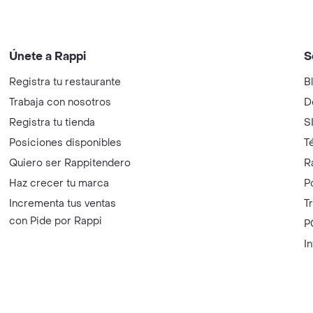
Únete a Rappi
S
Registra tu restaurante
B
Trabaja con nosotros
D
Registra tu tienda
S
Posiciones disponibles
T
Quiero ser Rappitendero
R
Haz crecer tu marca
P
Incrementa tus ventas
T
con Pide por Rappi
P
I