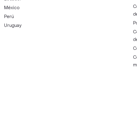
C
México
d
Perú
P
Uruguay
C
d
C
C
m