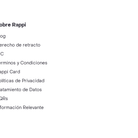
obre Rappi
log
erecho de retracto
IC
érminos y Condiciones
appi Card
olíticas de Privacidad
ratamiento de Datos
QRs
nformación Relevante