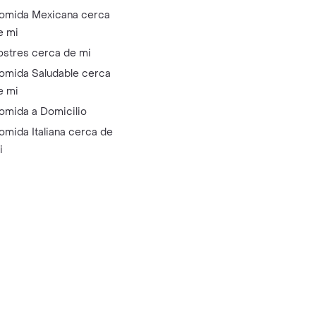
omida Mexicana cerca
e mi
ostres cerca de mi
omida Saludable cerca
e mi
omida a Domicilio
omida Italiana cerca de
i