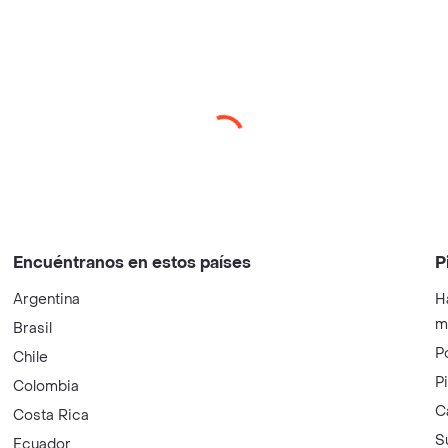
Encuéntranos en estos países
P
Argentina
H
m
Brasil
P
Chile
P
Colombia
C
Costa Rica
S
Ecuador