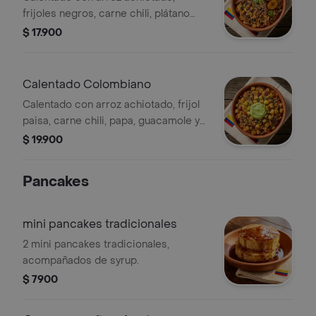
frijoles negros, carne chili, plátano
frito y cilantro fresco.
$ 17.900
Calentado Colombiano
Calentado con arroz achiotado, frijol
paisa, carne chili, papa, guacamole y
cilantro fresco.
$ 19.900
Pancakes
mini pancakes tradicionales
2 mini pancakes tradicionales,
acompañados de syrup.
$ 7900