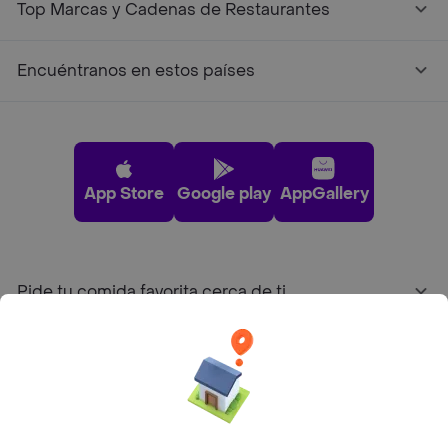
Top Marcas y Cadenas de Restaurantes
Encuéntranos en estos países
App Store
Google play
AppGallery
Pide tu comida favorita cerca de ti
Categorías
Únete a Rappi