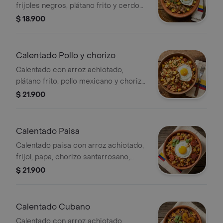
frijoles negros, plátano frito y cerdo
desmechado en salsa BBQ,
$ 18.900
acompañado de huevo.
Calentado Pollo y chorizo
Calentado con arroz achiotado,
plátano frito, pollo mexicano y chorizo,
acompañado de huevo.
$ 21.900
Calentado Paisa
Calentado paisa con arroz achiotado,
frijol, papa, chorizo santarrosano,
huevo y plátano frito, acompañado de
$ 21.900
salsa criolla.
Calentado Cubano
Calentado con arroz achiotado,