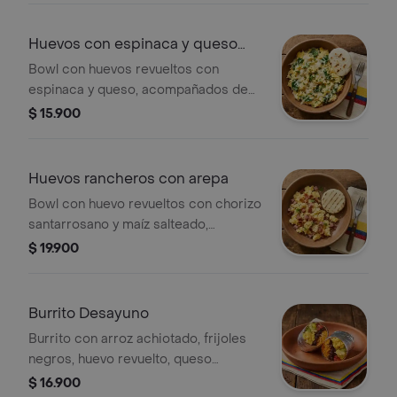
Huevos con espinaca y queso
con arepa
Bowl con huevos revueltos con
espinaca y queso, acompañados de
arepita paisa.
$ 15.900
Huevos rancheros con arepa
Bowl con huevo revueltos con chorizo
santarrosano y maíz salteado,
acompañados de arepita paisa.
$ 19.900
Burrito Desayuno
Burrito con arroz achiotado, frijoles
negros, huevo revuelto, queso
mozzarella, guacamole, pico de gallo,
$ 16.900