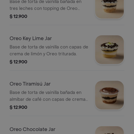
Base de torta de vainilla bañada en
tres leches con topping de Oreo
triturada.
$ 12.900
Oreo Key Lime Jar
Base de torta de vainilla con capas de
crema de limón y Oreo triturada.
$ 12.900
Oreo Tiramisú Jar
Base de torta de vainilla bañada en
almíbar de café con capas de crema
de tiramisú y Oreo.
$ 12.900
Oreo Chocolate Jar