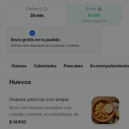
Delivery
Envío
Gratis
35 min
(nuevos usuarios)
Envío gratis en tu pedido
Disfruta este descuento en tu pedido y recíbelo
en minutos.
Huevos
Calentados
Pancakes
Acommpañamiento
Huevos
Huevos pericos con arepa
Bowl con huevos revueltos con
cebolla y tomate, acompañados de
arepita paisa.
$ 14.900