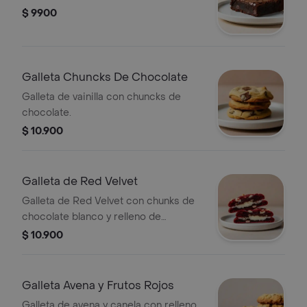
$ 9900
Galleta Chuncks De Chocolate
Galleta de vainilla con chuncks de
chocolate.
$ 10.900
Galleta de Red Velvet
Galleta de Red Velvet con chunks de
chocolate blanco y relleno de
Cheesecake.
$ 10.900
Galleta Avena y Frutos Rojos
Galleta de avena y canela con relleno