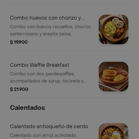
lechuga y salsa verde.
Combo huevos con chorizo y
arepa
Combo con huevos revueltos, chorizo
santarrosano y arepita paisa.
$ 19.900
Combo Waffle Breakfast
Combo con dos pandewaffles,
acompañados de syrup, tocineta y
huevos revueltos.
$ 21.900
Calentados
Calentado antioqueño de cerdo
Calentado con arroz achiotado,