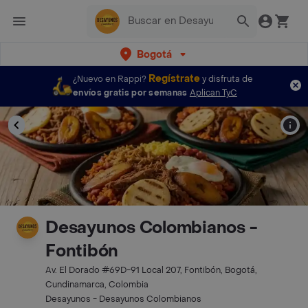
Bogotá
Regístrate
¿Nuevo en Rappi?
y disfruta de
envíos gratis por semanas
Aplican TyC
Desayunos Colombianos -
Fontibón
Av. El Dorado #69D-91 Local 207, Fontibón, Bogotá,
Cundinamarca, Colombia
Desayunos - Desayunos Colombianos