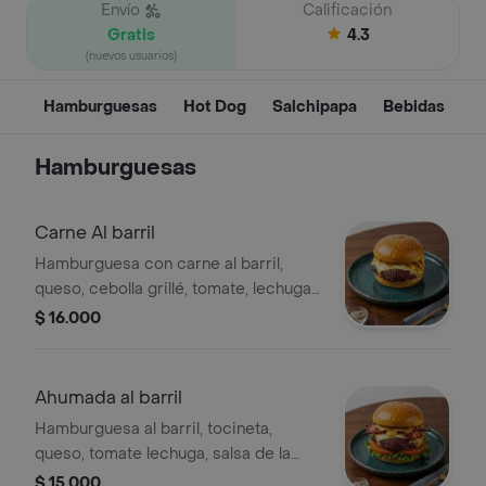
Envío
Calificación
Gratis
4.3
(nuevos usuarios)
Hamburguesas
Hot Dog
Salchipapa
Bebidas
Hamburguesas
Carne Al barril
Hamburguesa con carne al barril,
queso, cebolla grillé, tomate, lechuga,
salsa de la casa y pan de ajonjolí.
$ 16.000
Ahumada al barril
Hamburguesa al barril, tocineta,
queso, tomate lechuga, salsa de la
casa y pan de ajonjoli
$ 15.000