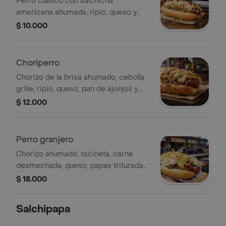
Perro clásico con salchicha
americana ahumada, ripio, queso y
pan de ajonjolí.
$ 10.000
Choriperro
Chorizo de la brisa ahumado, cebolla
grille, ripio, queso, pan de ajonjoli y
salsa.
$ 12.000
Perro granjero
Chorizo ahumado, tocineta, carne
desmechada, queso, papas trituradas,
pan de ajonjolí y salsas.
$ 18.000
Salchipapa