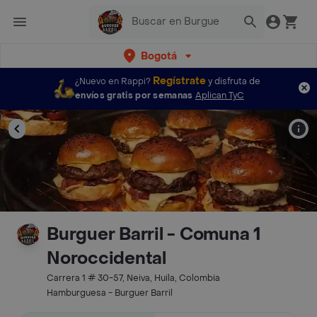
Bogotá
Regístrate
¿Nuevo en Rappi?
y disfruta de
envíos gratis por semanas
Aplican TyC
Burguer Barril - Comuna 1
Noroccidental
Carrera 1 # 30-57, Neiva, Huila, Colombia
Hamburguesa - Burguer Barril