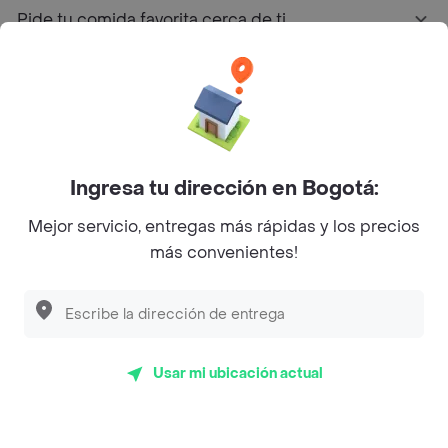
Pide tu comida favorita cerca de ti
Categorías
Únete a Rappi
Ingresa tu dirección en Bogotá:
Sobre Rappi
Mejor servicio, entregas más rápidas y los precios
más convenientes!
Facebook
Twitter
Instagram
©
2026
Rappi Inc. All rights reserved.
Usar mi ubicación actual
Rappi S.A.S. --- NIT 900.843.898-9 --- Calle 63 # 16A-02
Bogotá D.C. --- notificacionesrappi@rappi.com