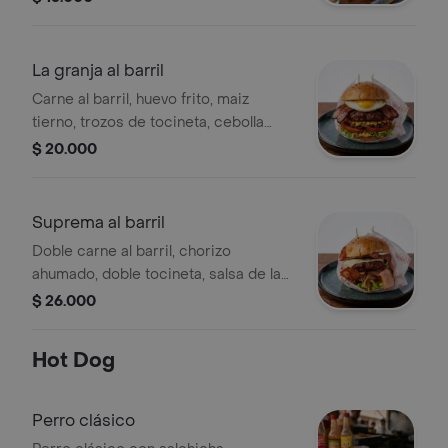
La granja al barril
Carne al barril, huevo frito, maiz
tierno, trozos de tocineta, cebolla
grille, tomate, lechuga, salsa de la
$ 20.000
casa y pan de ajonjoli
Suprema al barril
Doble carne al barril, chorizo
ahumado, doble tocineta, salsa de la
casa y pan de ajonjolí.
$ 26.000
Hot Dog
Perro clásico