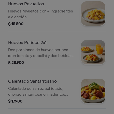
Huevos Revueltos
Huevos revueltos con 4 ingredientes
a elección.
$ 15.500
Huevos Pericos 2x1
Dos porciones de huevos pericos
(con tomate y cebolla) y dos bebidas
a elección.
$ 28.900
Calentado Santarrosano
Calentado con arroz achiotado,
chorizo santarrosano, maduritos,
papa, guacamole y cilantro.
$ 17.900