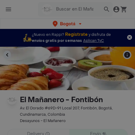
Bogotá
Regístrate
¿Nuevo en Rappi?
y disfruta de
envíos gratis por semanas
Aplican TyC
El Mañanero - Fontibón
Av. El Dorado #69D-91 Local 207, Fontibón, Bogotá,
Cundinamarca, Colombia
Desayunos - El Mañanero
Delivery
Envío