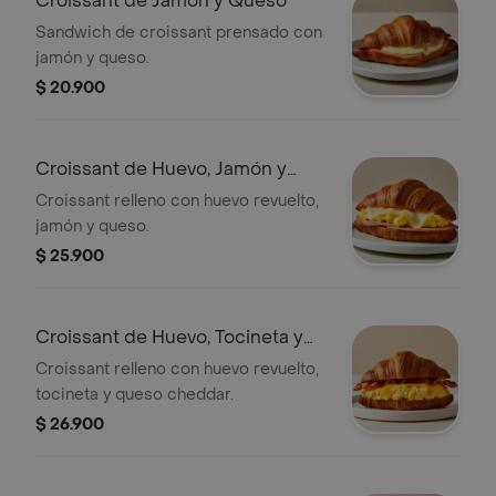
Croissant de Jamón y Queso
Sandwich de croissant prensado con
jamón y queso.
$ 20.900
Croissant de Huevo, Jamón y
Queso
Croissant relleno con huevo revuelto,
jamón y queso.
$ 25.900
Croissant de Huevo, Tocineta y
Queso
Croissant relleno con huevo revuelto,
tocineta y queso cheddar.
$ 26.900