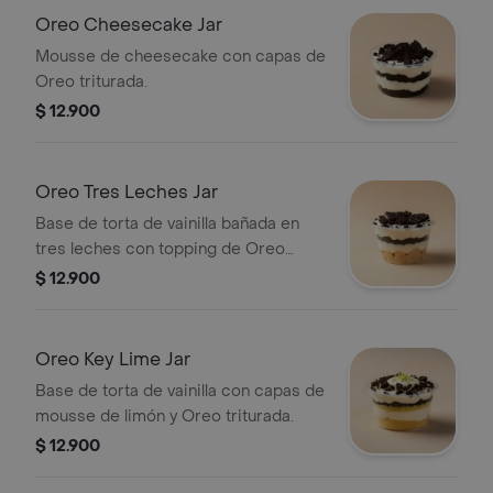
Oreo Cheesecake Jar
Mousse de cheesecake con capas de
Oreo triturada.
$ 12.900
Oreo Tres Leches Jar
Base de torta de vainilla bañada en
tres leches con topping de Oreo
triturada.
$ 12.900
Oreo Key Lime Jar
Base de torta de vainilla con capas de
mousse de limón y Oreo triturada.
$ 12.900