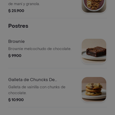
de maní y granola.
$ 25.900
Postres
Brownie
Brownie melcochudo de chocolate.
$ 9900
Galleta de Chuncks De
Chocolate
Galleta de vainilla con chunks de
chocolate.
$ 10.900