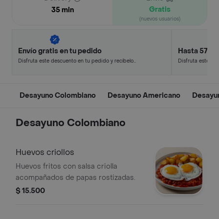
Gratis
35 min
(nuevos usuarios)
Envío gratis en tu pedido
Hasta 57% 
Disfruta este descuento en tu pedido y recíbelo
Disfruta este de
en minutos.
en minutos.
Desayuno Colombiano
Desayuno Americano
Desayu
Desayuno Colombiano
Huevos criollos
Huevos fritos con salsa criolla
acompañados de papas rostizadas.
$ 15.500