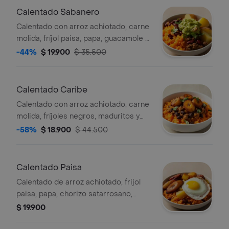
Calentado Sabanero
Calentado con arroz achiotado, carne
molida, fríjol paisa, papa, guacamole y
cilantro.
-44%
$ 19.900
$ 35.500
Calentado Caribe
Calentado con arroz achiotado, carne
molida, fríjoles negros, maduritos y
cilantro.
-58%
$ 18.900
$ 44.500
Calentado Paisa
Calentado de arroz achiotado, frijol
paisa, papa, chorizo satarrosano,
maduritos y huevo frito.
$ 19.900