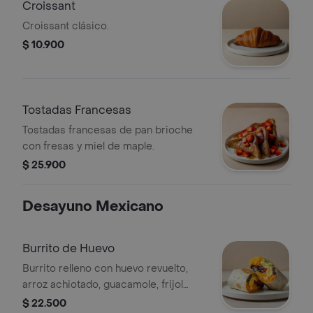
Croissant
Croissant clásico.
$ 10.900
Tostadas Francesas
Tostadas francesas de pan brioche
con fresas y miel de maple.
$ 25.900
Desayuno Mexicano
Burrito de Huevo
Burrito relleno con huevo revuelto,
arroz achiotado, guacamole, frijol
negro, pico de gallo, queso y salsa
$ 22.500