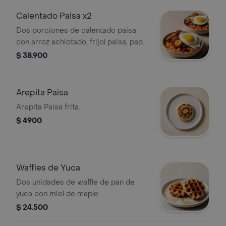
Calentado Paisa x2
Dos porciones de calentado paisa
con arroz achiotado, frijol paisa, papa,
chorizo satarrosano, maduritos y
$ 38.900
huevo frito.
Arepita Paisa
Arepita Paisa frita.
$ 4900
Waffles de Yuca
Dos unidades de waffle de pan de
yuca con miel de maple.
$ 24.500