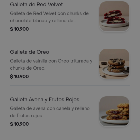
Galleta de Red Velvet
Galleta de Red Velvet con chunks de
chocolate blanco y relleno de
Cheesecake.
$ 10.900
Galleta de Oreo
Galleta de vainilla con Oreo triturada y
chunks de Oreo.
$ 10.900
Galleta Avena y Frutos Rojos
Galleta de avena con canela y relleno
de frutos rojos.
$ 10.900