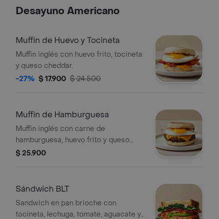
Desayuno Americano
Muffin de Huevo y Tocineta
Muffin inglés con huevo frito, tocineta
y queso cheddar.
-27%
$ 17.900
$ 24.500
Muffin de Hamburguesa
Muffin inglés con carne de
hamburguesa, huevo frito y queso
cheddar.
$ 25.900
Sándwich BLT
Sandwich en pan brioche con
tocineta, lechuga, tomate, aguacate y