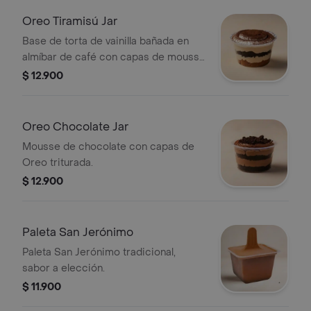
Oreo Tiramisú Jar
Base de torta de vainilla bañada en
almíbar de café con capas de mousse
de tiramisú y Oreo.
$ 12.900
Oreo Chocolate Jar
Mousse de chocolate con capas de
Oreo triturada.
$ 12.900
Paleta San Jerónimo
Paleta San Jerónimo tradicional,
sabor a elección.
$ 11.900