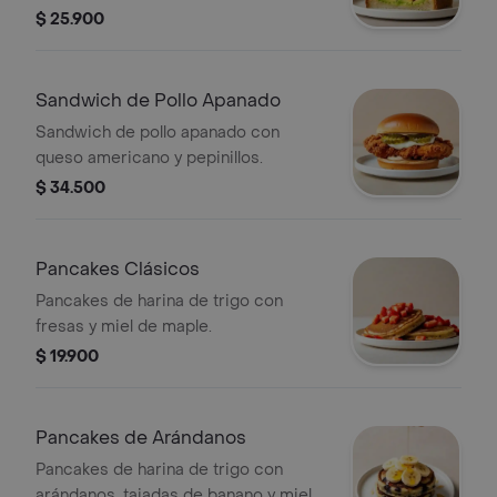
mayonesa picante.
$ 25.900
Sandwich de Pollo Apanado
Sandwich de pollo apanado con
queso americano y pepinillos.
$ 34.500
Pancakes Clásicos
Pancakes de harina de trigo con
fresas y miel de maple.
$ 19.900
Pancakes de Arándanos
Pancakes de harina de trigo con
arándanos, tajadas de banano y miel