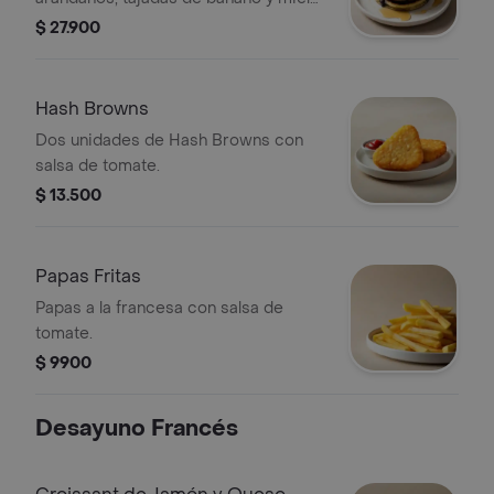
de maple.
$ 27.900
Hash Browns
Dos unidades de Hash Browns con
salsa de tomate.
$ 13.500
Papas Fritas
Papas a la francesa con salsa de
tomate.
$ 9900
Desayuno Francés