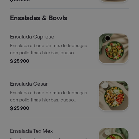
Ensaladas & Bowls
Ensalada Caprese
Ensalada a base de mix de lechugas
con pollo finas hierbas, queso
mozzarella, tomate, pesto y vinagreta
$ 25.900
a elección. El tamaño perfecto para
que la acompañes con un sándwich o
wrap.
Ensalada César
Ensalada a base de mix de lechugas
con pollo finas hierbas, queso
parmesano, tomate, crutones y
$ 25.900
vinagreta a elección. El tamaño
perfecto para que la acompañes con
un sándwich o wrap.
Ensalada Tex Mex