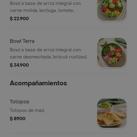
Bowl a base de arroz integral con
carne molida, lechuga, tomate,
pepino, maíz, cilantro y guacamole. El
$ 22.900
tamaño perfecto para que lo
acompañes con un wrap.
Bowl Terra
Bowl a base de arroz integral con
carne desmechada, brócoli rostizado,
tomate, cebolla encurtida, aguacate,
$ 34.900
cilantro y vinagreta a elección. El
tamaño perfecto para que la
Acompañamientos
acompañes con un sándwich o wrap.
Totopos
Totopos de maíz.
$ 8900