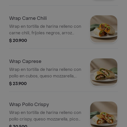
morada y alioli.
Wrap Carne Chili
Wrap en tortilla de harina relleno con
carne chili, fríjoles negros, arroz
achiotado, queso mozzarella, pico de
$ 20.900
gallo, lechuga, guacamole y salsa
verde.
Wrap Caprese
Wrap en tortilla de harina relleno con
pollo en cubos, queso mozzarella,
tomate, espinaca y pesto.
$ 23.900
Wrap Pollo Crispy
Wrap en tortilla de harina relleno con
pollo crispy, queso mozzarella, pico
de gallo, lechuga y salsa ranch.
$ 30.500