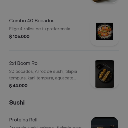
Combo 40 Bocados
Elige 4 rollos de tu preferencia
$ 105.000
2x1 Boom Rol
20 bocados, Arroz de sushi, tilapia
tempura, kani tempura, aguacate,
queso crema, temurizado, salsa
$ 44.000
uchuva.
Sushi
Proteína Roll