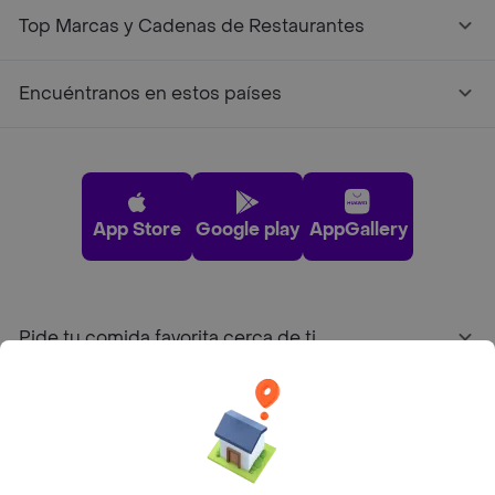
Top Marcas y Cadenas de Restaurantes
Encuéntranos en estos países
App Store
Google play
AppGallery
Pide tu comida favorita cerca de ti
Categorías
Únete a Rappi