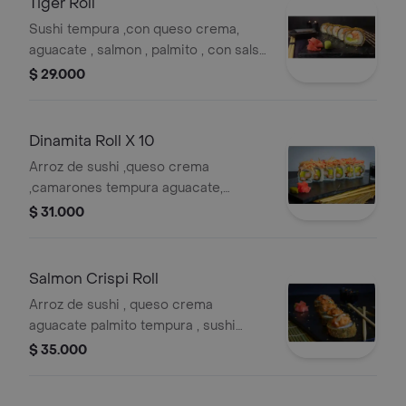
Tiger Roll
Sushi tempura ,con queso crema,
aguacate , salmon , palmito , con salsa
teriyaki .
$ 29.000
Dinamita Roll X 10
Arroz de sushi ,queso crema
,camarones tempura aguacate,
topping, dinamita y salsa de teriyaki .
$ 31.000
Salmon Crispi Roll
Arroz de sushi , queso crema
aguacate palmito tempura , sushi
tempura cubierto de tartar de salmón
$ 35.000
con mayo spicy y cebollín .