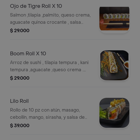
Ojo de Tigre Roll X 10
Salmon ,tilapia ,palmito, queso crema,
aguacate quinoa crocante , salsa
teriyaki .
$ 29.000
Boom Roll X 10
Arroz de sushi , tilapia tempura , kani
tempura ,aguacate ,queso crema .
Temurizado , salsa uchuva .
$ 29.000
Lilo Roll
Rollo de 10 pz con atún, masago,
cebollín, mango, sirasha, y salsa de
dragón, alcaparra fritas .
$ 39.000