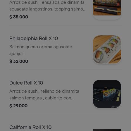
Arroz de sushi , ensalada de dinamita ,
aguacate langostinos, topping salmón,
, tilapia, ajonjolí, salsa miel mostaza.
$ 35.000
Philadelphia Roll X 10
Salmon queso crema aguacate
ajonjolí.
$ 32.000
Dulce Roll X 10
Arroz de sushi, relleno de dinamita
salmon tempura , cubierto con
platano maduro , y aguacate , y salsa
$ 29.000
teriyaki .
California Roll X 10