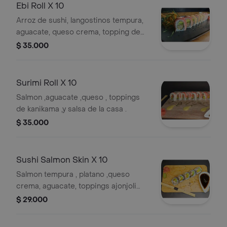
Ebi Roll X 10
Arroz de sushi, langostinos tempura,
aguacate, queso crema, topping de
salmón, atún, mayo sirasha.
$ 35.000
Surimi Roll X 10
Salmon ,aguacate ,queso , toppings
de kanikama ,y salsa de la casa .
$ 35.000
Sushi Salmon Skin X 10
Salmon tempura , platano ,queso
crema, aguacate, toppings ajonjoli
salsa teriyaki.
$ 29.000