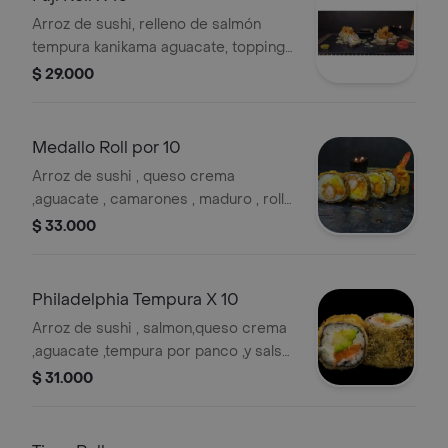
Arroz de sushi, relleno de salmón
tempura kanikama aguacate, topping
camarones apanados, salsa fuji.
$ 29.000
Medallo Roll por 10
Arroz de sushi , queso crema
,aguacate , camarones , maduro , rollo
tempura mas salsa mil mostaza .
$ 33.000
Philadelphia Tempura X 10
Arroz de sushi , salmon,queso crema
,aguacate ,tempura por panco ,y salsa
teriyaki.
$ 31.000