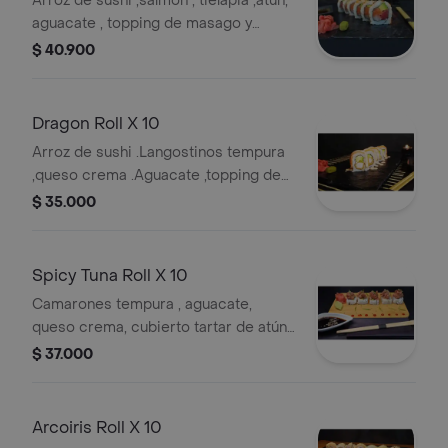
Arroz de sushi ,salmon , tielapia ,atun,
aguacate , topping de masago y
ajonjolí .
$ 40.900
Dragon Roll X 10
Arroz de sushi .Langostinos tempura
,queso crema .Aguacate ,topping de
salmon .Mayo siracha y quinua
$ 35.000
crocante.
Spicy Tuna Roll X 10
Camarones tempura , aguacate,
queso crema, cubierto tartar de atún,
mayo spicy y cebollín .
$ 37.000
Arcoiris Roll X 10