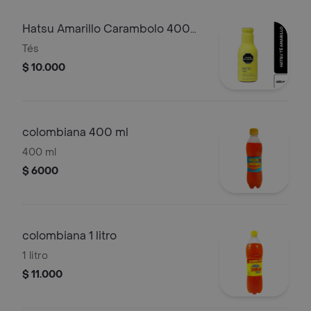
Hatsu Amarillo Carambolo 400
ml
Tés
$ 10.000
colombiana 400 ml
400 ml
$ 6000
colombiana 1 litro
1 litro
$ 11.000