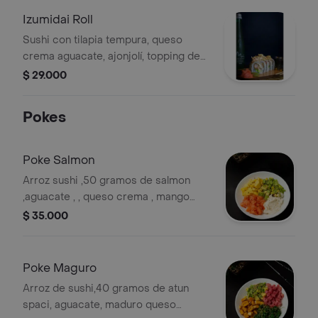
Izumidai Roll
Sushi con tilapia tempura, queso
crema aguacate, ajonjolí, topping de
dinamita de kanikama y salsa uchuva .
$ 29.000
Pokes
Poke Salmon
Arroz sushi ,50 gramos de salmon
,aguacate , , queso crema , mango
,ajonjoli. salsa de soya .
$ 35.000
Poke Maguro
Arroz de sushi,40 gramos de atun
spaci, aguacate, maduro queso