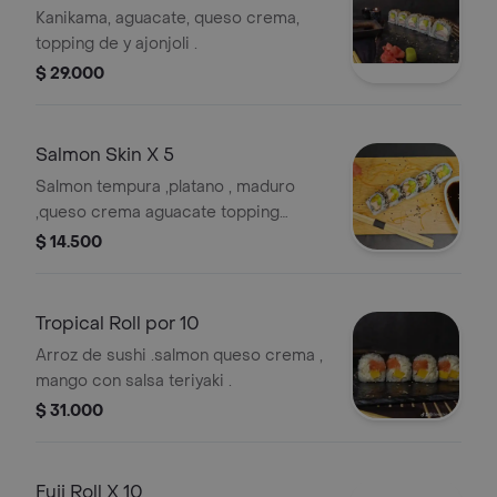
Kanikama, aguacate, queso crema,
topping de y ajonjoli .
$ 29.000
Salmon Skin X 5
Salmon tempura ,platano , maduro
,queso crema aguacate topping
ajonjoli ,salsa teriyaki.
$ 14.500
Tropical Roll por 10
Arroz de sushi .salmon queso crema ,
mango con salsa teriyaki .
$ 31.000
Fuji Roll X 10