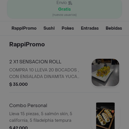
Envío
Gratis
(nuevos usuarios)
RappiPromo
Sushi
Pokes
Entradas
Bebidas
RappiPromo
2 X1 SENSACION ROLL
COMPRA 10 LLEVA 20 BOCADOS ,
CON ENSALADA DINAMITA YUCA
CROCANTE , AJONJOLI TOPPIN DE
$ 35.000
CEBOLLIN Y SALSA DE MARACUYA
PICANTE
Combo Personal
Lleva 15 piezas, 5 salmón skin, 5
california, 5 filadelphia tempura
$ 42.000