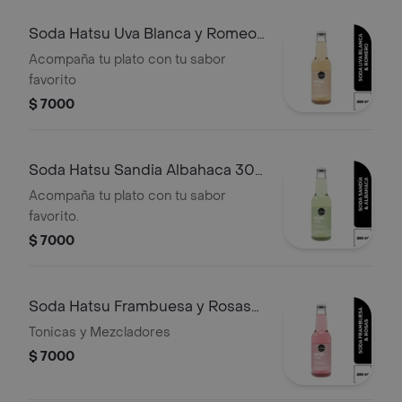
Soda Hatsu Uva Blanca y Romeo
300 ml
Acompaña tu plato con tu sabor
favorito
$ 7000
Soda Hatsu Sandia Albahaca 300
ml
Acompaña tu plato con tu sabor
favorito.
$ 7000
Soda Hatsu Frambuesa y Rosas
300 ml
Tonicas y Mezcladores
$ 7000