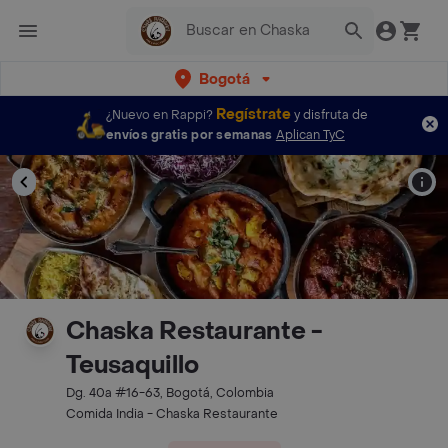
Bogotá
Regístrate
¿Nuevo en Rappi?
y disfruta de
envíos gratis por semanas
Aplican TyC
Chaska Restaurante -
Teusaquillo
Dg. 40a #16-63, Bogotá, Colombia
Comida India - Chaska Restaurante