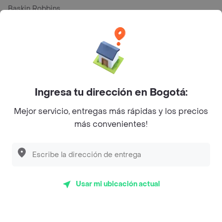
Baskin Robbins
La Cesta
Mercari - Postres
Myriam Camhi Co
Magnifique
Ingresa tu dirección en Bogotá:
Empanaditas de Pipian - Empanadas
Mejor servicio, entregas más rápidas y los precios
más convenientes!
Desayunadero de la 42
Luisa Postres
Sopitas y Frijoladas
Subway
Usar mi ubicación actual