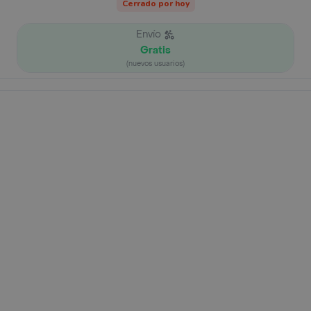
Cerrado por hoy
Envío
Gratis
(nuevos usuarios)