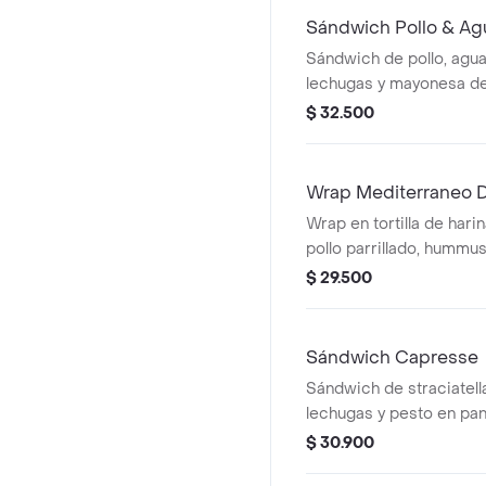
Sándwich Pollo & Ag
Sándwich de pollo, agua
lechugas y mayonesa de
focaccia de masa madr
$ 32.500
Wrap Mediterraneo D
Wrap en tortilla de hari
pollo parrillado, hummu
mozzarella, queso feta, 
$ 29.500
cebolla morada y alioli.
Sándwich Capresse
Sándwich de straciatell
lechugas y pesto en pa
masa madre.
$ 30.900