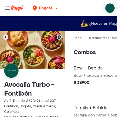
Bogotá
¿Nuevo en Rap
Rappi
Restaurantes a Dom
Combos
Bowl + Bebida
Bowl + bebida a elecció
$ 39.900
Avocalia Turbo -
Fontibón
Av. El Dorado #69D-91 Local 207,
Fontibón, Bogotá, Cundinamarca,
Terralia + Bebida
Colombia
Terralia con carne + be