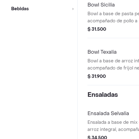
Bowl Sicilia
Bebidas
Bowl a base de pasta p
acompañado de pollo a l
tomate chonto y queso f
$ 31.500
Bowl Texalia
Bowl a base de arroz int
acompañado de frijol neg
plancha, aguacate, pico 
$ 31.900
totopos.
Ensaladas
Ensalada Selvalia
Ensalada a base de mix
arroz integral, acompa
de berenjena (5 unds), 
$ 34.500