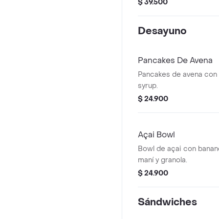
picado, tomate chonto, 
$ 39.500
de parmesano y cruton
con vinagreta césar.
Desayuno
Pancakes De Avena
Pancakes de avena con 
syrup.
$ 24.900
Açai Bowl
Bowl de açai con banano
maní y granola.
$ 24.900
Sándwiches