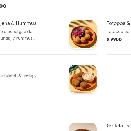
os
njena & Hummus
Totopos &
de albóndigas de
Totopos co
 unds) y hummus
$ 9900
 falafel (5 unds) y
Galleta De