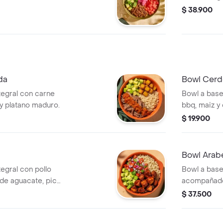
$ 38.900
da
Bowl Cerd
tegral con carne
Bowl a base
 platano maduro.
bbq, maiz y 
$ 19.900
Bowl Arabe
egral con pollo
Bowl a base 
e aguacate, pico
acompañado 
fileteadas, 
$ 37.500
hummus y pe