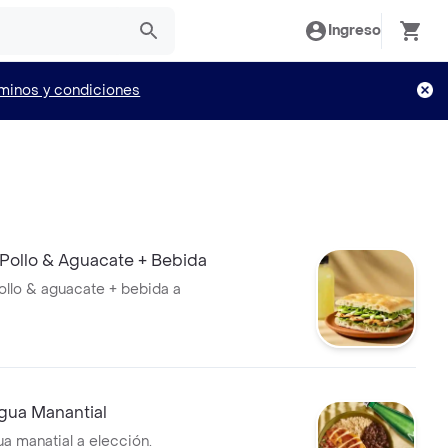
Ingreso
minos y condiciones
Pollo & Aguacate + Bebida
llo & aguacate + bebida a
Agua Manantial
ua manatial a elección.