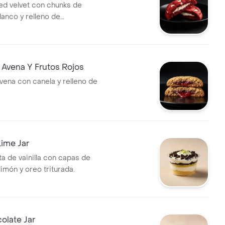
red velvet con chunks de
lanco y relleno de
.
 Avena Y Frutos Rojos
avena con canela y relleno de
.
ime Jar
ta de vainilla con capas de
imón y oreo triturada.
olate Jar