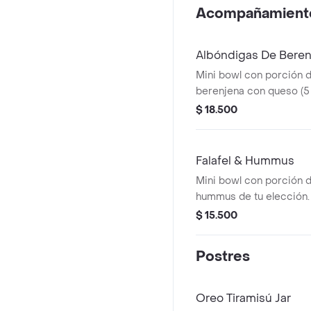
Acompañamient
Albóndigas De Bere
Mini bowl con porción 
berenjena con queso (5
de tu elección.
$ 18.500
Falafel & Hummus
Mini bowl con porción de
hummus de tu elección.
$ 15.500
Postres
Oreo Tiramisú Jar