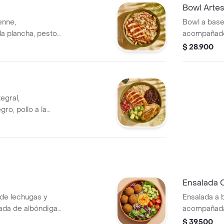
Bowl Artes
enne,
Bowl a base 
a plancha, pesto,
acompañado 
eta.
maiz tierno
$ 28.900
cilantro.
egral,
ro, pollo a la
de gallo y
Ensalada
 de lechugas y
Ensalada a 
ñada de albóndigas
acompañada 
tomate cherry,
chonto, hue
$ 39.500