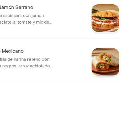
 Jamón Serrano
e croissant con jamón
aciatella, tomate y mix de
o Mexicano
illa de harina relleno con
les negros, arroz achiotado,
ella, pico de gallo, lechuga,
 salsa verde.