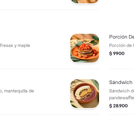
aguacate, galletas
es. recomendada
Porción De
fresas y maple
Porción de f
$ 9900
Sándwich 
, mantequilla de
Sándwich de
pandewaffle
cheddar y t
$ 28.900