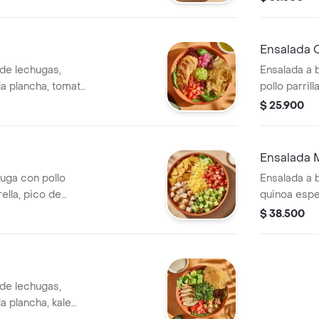
nton.
cebolla enc
reta balsámica
jalapeño y 
vinagreta m
Ensalada 
de lechugas,
Ensalada a 
a plancha, tomate
pollo parri
da con trocitos de
tomate, crut
$ 25.900
mole y cilantro.
eta de jalapeños.
Ensalada M
uga con pollo
Ensalada a 
ella, pico de
quinoa espe
 triturados y
a la plancha
$ 38.500
dip de bere
recomendad
mediterráne
de lechugas,
a plancha, kale