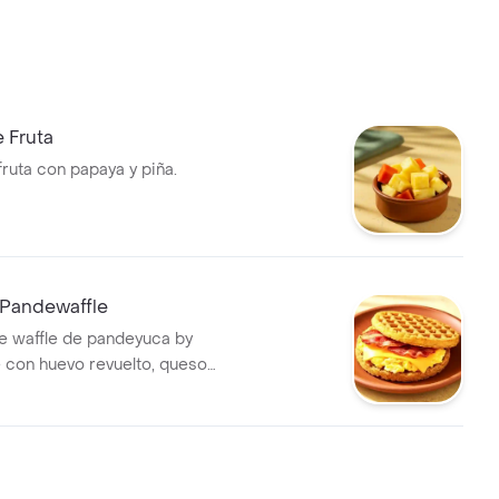
 Fruta
ruta con papaya y piña.
Pandewaffle
 waffle de pandeyuca by
 con huevo revuelto, queso
ocineta crocante.