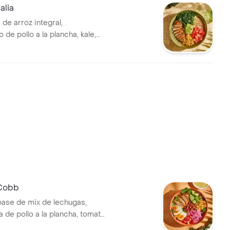
alia
de arroz integral,
de pollo a la plancha, kale,
, tomate chonto, guacamole y
 Cobb
base de mix de lechugas,
de pollo a la plancha, tomate
vo duro, tocineta, aguacate,