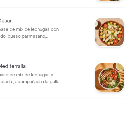
urtida con trocitos de
maíz tierno. recomendada con
editerránea.
César
base de mix de lechugas con
llado, queso parmesano,
ones y vinagreta a elección.
editerralia
base de mix de lechugas y
ciada , acompañada de pollo
, tomate cherry, queso feta,
njena y garbanzos crocantes.
a con vinagreta
a.