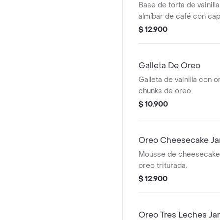
Base de torta de vainill
almíbar de café con ca
tiramisú y oreo.
$ 12.900
Galleta De Oreo
Galleta de vainilla con o
chunks de oreo.
$ 10.900
Oreo Cheesecake Ja
Mousse de cheesecake
oreo triturada.
$ 12.900
Oreo Tres Leches Jar