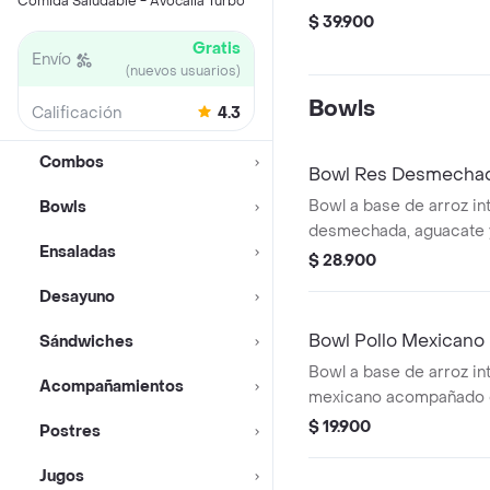
Comida Saludable - Avocalia Turbo
$ 39.900
Gratis
Envío
(nuevos usuarios)
Bowls
Calificación
4.3
Combos
Bowl Res Desmecha
Bowl a base de arroz in
Bowls
desmechada, aguacate y
Ensaladas
$ 28.900
Desayuno
Bowl Pollo Mexicano
Sándwiches
Bowl a base de arroz int
Acompañamientos
mexicano acompañado d
de gallo y salsa verde .
$ 19.900
Postres
Jugos