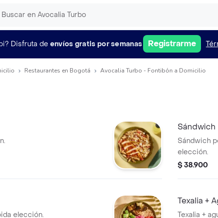
Registrarme
pi?
Disfruta de
envíos gratis por semanas
Tér
icilio
Restaurantes en Bogotá
Avocalia Turbo - Fontibón a Domicilio
Sándwich 
n.
Sándwich po
elección.
$ 38.900
Texalia + 
bida elección.
Texalia + ag