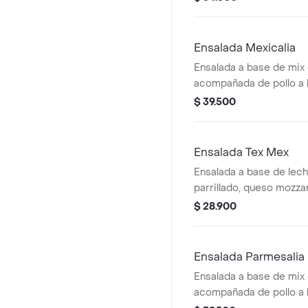
aguacate y dip de pime
recomendada con vinag
Ensalada Mexicalia
Ensalada a base de mix 
acompañada de pollo a l
chonto, cebolla encurti
$ 39.500
jalapeño, totopos, guaca
recomendada con vinagr
Ensalada Tex Mex
Ensalada a base de lech
parrillado, queso mozzar
gallo, aguacate, totopos
$ 28.900
vinagreta a elección.
Ensalada Parmesalia
Ensalada a base de mix 
acompañada de pollo a l