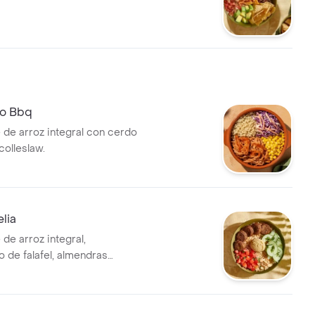
o Bbq
 de arroz integral con cerdo
colleslaw.
lia
de arroz integral,
de falafel, almendras
tomate chonto, pepino,
rejil.