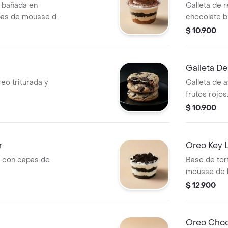
a bañada en
Galleta de 
pas de mousse de
chocolate b
cheesecake
$ 10.900
Galleta De
reo triturada y
Galleta de 
frutos rojos
$ 10.900
r
Oreo Key L
 con capas de
Base de tor
mousse de l
$ 12.900
Oreo Choc