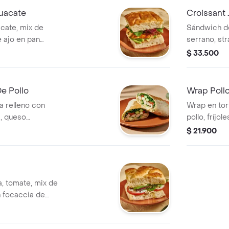
uacate
Croissant
cate, mix de
Sándwich d
 ajo en pan
serrano, str
e.
lechugas.
$ 33.500
e Pollo
Wrap Poll
na relleno con
Wrap en tort
s, queso
pollo, fríjo
espinaca, pepino,
queso mozzar
$ 21.900
guacamole y
a, tomate, mix de
n focaccia de