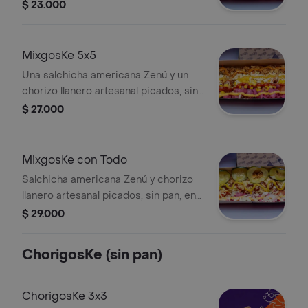
pan, en monedas, acompañados de 3
$ 23.000
toppings y 3 salsas a elección.
MixgosKe 5x5
Una salchicha americana Zenú y un
chorizo llanero artesanal picados, sin
pan, en monedas acompañados de 5
$ 27.000
toppings y 5 salsas a elección.
MixgosKe con Todo
Salchicha americana Zenú y chorizo
llanero artesanal picados, sin pan, en
monedas, con toppings y salsas a
$ 29.000
elección. Incluye maíz tierno y papas
fritas.
ChorigosKe (sin pan)
ChorigosKe 3x3