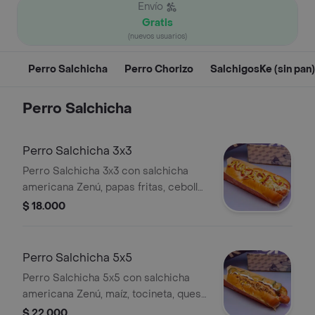
Envío
Gratis
(nuevos usuarios)
Perro Salchicha
Perro Chorizo
SalchigosKe (sin pan)
Perro Salchicha
Perro Salchicha 3x3
Perro Salchicha 3x3 con salchicha
americana Zenú, papas fritas, cebolla,
queso rallado y salsas de mostaza,
$ 18.000
rosada y guacamole.
Perro Salchicha 5x5
Perro Salchicha 5x5 con salchicha
americana Zenú, maíz, tocineta, queso
y salsas variadas. Incluye 5 toppings y
$ 22.000