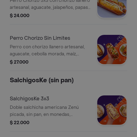
Perro Chorizo 5x5 con chorizo llanero
artesanal, aguacate, jalapeños, papas
fritas y salsas variadas a elección.
$ 24.000
Perro Chorizo Sin Limites
Perro con chorizo llanero artesanal,
aguacate, cebolla morada, maíz,
tocineta y salsas variadas.
$ 27.000
SalchigosKe (sin pan)
SalchigosKe 3x3
Doble salchicha americana Zenú
picada, sin pan, en monedas,
acompañada de 3 toppings y 3 salsas
$ 22.000
a elección.