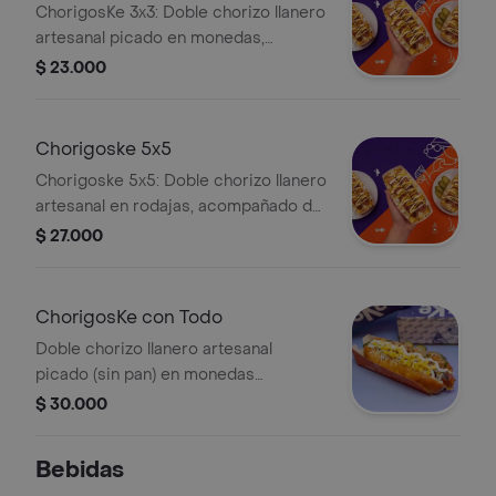
ChorigosKe 3x3: Doble chorizo llanero
artesanal picado en monedas,
acompañado de 3 toppings y 3 salsas
$ 23.000
a elección. Incluye nachos y cebolla
picada.
Chorigoske 5x5
Chorigoske 5x5: Doble chorizo llanero
artesanal en rodajas, acompañado de
5 toppings y 5 salsas a elección.
$ 27.000
Incluye aguacate, cebolla encurtida,
plátano, queso rallado y varias salsas.
ChorigosKe con Todo
Doble chorizo llanero artesanal
picado (sin pan) en monedas
acompañado de los toppings y las
$ 30.000
salsas a elección:
Bebidas