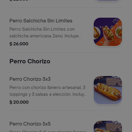
5 salsas a elección.
Perro Salchicha Sin Limites
Perro Salchicha Sin Limites con
salchicha americana Zenú. Incluye
jalapeños, cebolla, cilantro, queso
$ 26.000
rallado, guacamole y salsas de
tomate, mostaza y mayonesa.
Perro Chorizo
Perro Chorizo 3x3
Perro con chorizo llanero artesanal, 3
toppings y 3 salsas a elección. Incluye
cebolla, maíz y pepinillos.
$ 20.000
Perro Chorizo 5x5