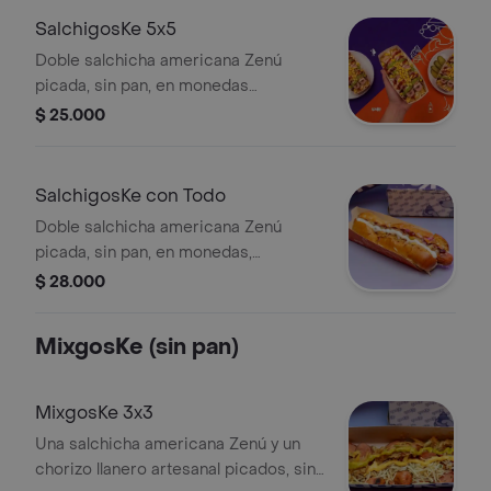
SalchigosKe 5x5
Doble salchicha americana Zenú
picada, sin pan, en monedas
acompañada de 5 toppings y 5 salsas
$ 25.000
a elección.
SalchigosKe con Todo
Doble salchicha americana Zenú
picada, sin pan, en monedas,
acompañada de toppings y salsas a
$ 28.000
elección.
MixgosKe (sin pan)
MixgosKe 3x3
Una salchicha americana Zenú y un
chorizo llanero artesanal picados, sin