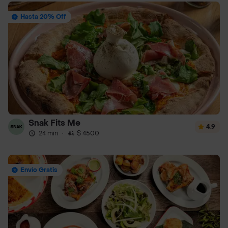
Hasta 20% Off
Snak Fits Me
4.9
24 min
·
$ 4500
Envío Gratis