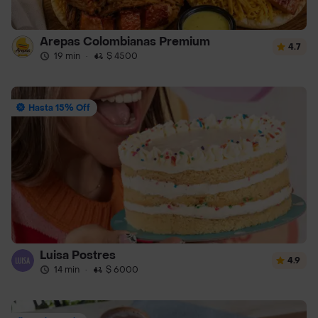
Arepas Colombianas Premium
4.7
19 min
·
$ 4500
Hasta 15% Off
Luisa Postres
4.9
14 min
·
$ 6000