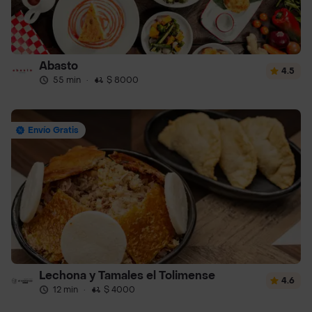
Abasto
4.5
55 min
·
$ 8000
Envío Gratis
Lechona y Tamales el Tolimense
4.6
12 min
·
$ 4000