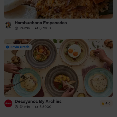
Hambuchona Empanadas
24 min
·
$ 7000
Envío Gratis
Desayunos By Archies
4.5
34 min
·
$ 6000