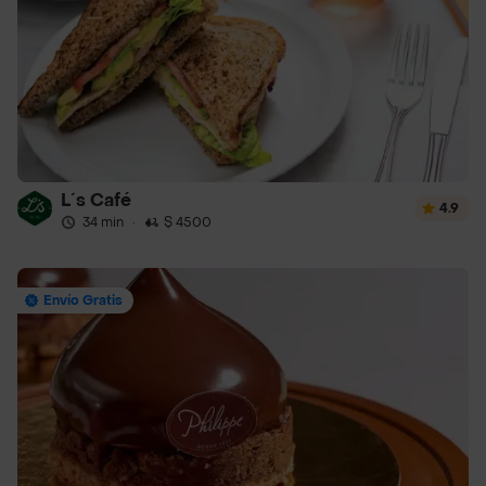
L´s Café
4.9
34 min
·
$ 4500
Envío Gratis