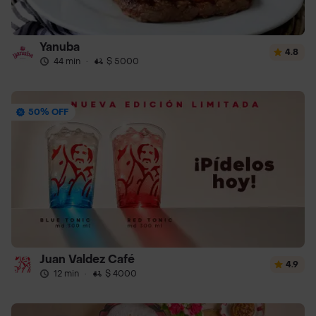
Yanuba
4.8
44 min
·
$ 5000
50% OFF
Juan Valdez Café
4.9
12 min
·
$ 4000