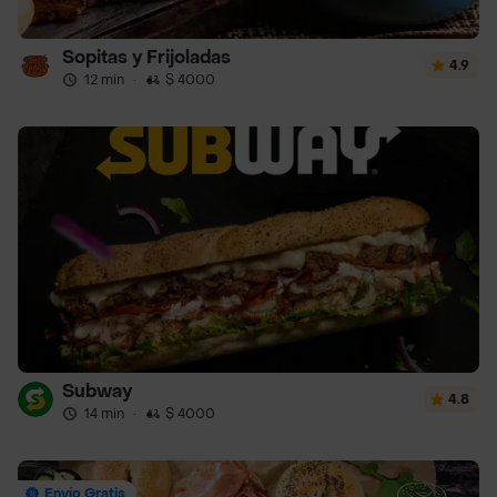
Sopitas y Frijoladas
4.9
12 min
·
$ 4000
Subway
4.8
14 min
·
$ 4000
Envío Gratis