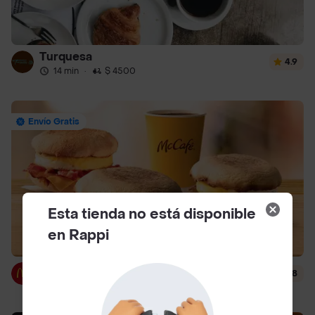
Turquesa
4.9
14 min
·
$ 4500
Envío Gratis
Esta tienda no está disponible
en Rappi
McDonald's
4.8
12 min
·
$ 3000