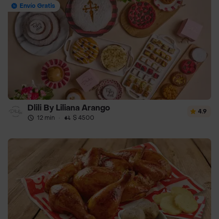
Envío Gratis
Dlili By Liliana Arango
4.9
12 min
·
$ 4500