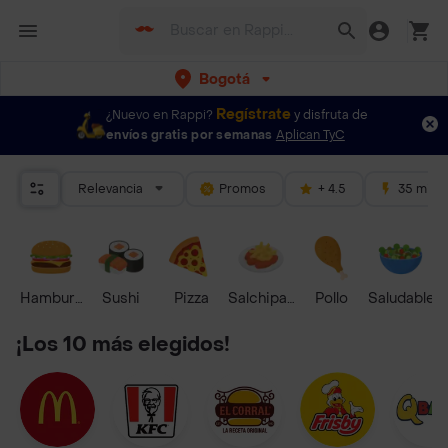
Bogotá
Regístrate
¿Nuevo en Rappi?
y disfruta de
envíos gratis por semanas
Aplican TyC
Relevancia
Promos
+ 4.5
35 mins
Hamburguesa
Sushi
Pizza
Salchipapas
Pollo
Saludable
¡Los 10 más elegidos!