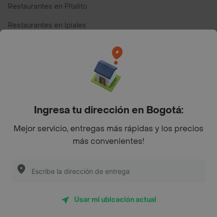
Restaurantes en Pitalito
Restaurantes en Ipiales
Restaurantes en San Andres
Restaurantes cerca de mi para pedir Comida a Domicilio -
Top Marcas y Cadenas de Restaurantes
Ingresa tu dirección en Bogotá:
Encuéntranos en estos países
Mejor servicio, entregas más rápidas y los precios
más convenientes!
App Store
Google play
AppGallery
Usar mi ubicación actual