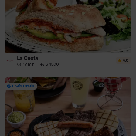
La Cesta
4.8
19 min
·
$ 4500
Envío Gratis