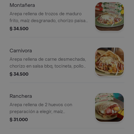
Montañera
Arepa rellena de trozos de maduro
frito, maíz desgranado, chorizo paisa
en salsa bbq, carne desmechada en
$ 34.500
salsa criolla y queso costeño.
Carnivora
Arepa rellena de carne desmechada,
chorizo en salsa bbq, tocineta, pollo
desmechado y queso costeño.
$ 34.500
Ranchera
Arepa rellena de 2 huevos con
preparación a elegir, maíz
desgranado, salchicha ranchera y
$ 31.000
queso Costeño.