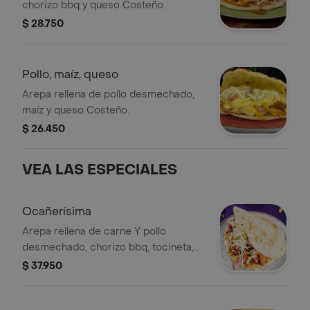
chorizo bbq y queso Costeño.
$ 28.750
Pollo, maíz, queso
Arepa rellena de pollo desmechado,
maíz y queso Costeño.
$ 26.450
VEA LAS ESPECIALES
Ocañerísima
Arepa rellena de carne Y pollo
desmechado, chorizo bbq, tocineta,
maduro, maíz desgranado, salchicha
$ 37.950
ranchera, tártara y salsa piña, queso
mozzarella y queso costeño.