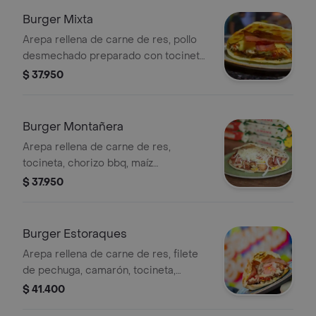
Burger Mixta
Arepa rellena de carne de res, pollo
desmechado preparado con tocineta,
tártara, queso mozzarella, queso
$ 37.950
costeño, salsas de la casa y verduras.
Burger Montañera
Arepa rellena de carne de res,
tocineta, chorizo bbq, maíz
desgranado, trocitos de maduro,
$ 37.950
queso costeño, queso mozzarella,
salsas de la casa y verduras.
Burger Estoraques
Arepa rellena de carne de res, filete
de pechuga, camarón, tocineta,
champiñones, queso mozzarella,
$ 41.400
queso costeño, salsas de la casa y