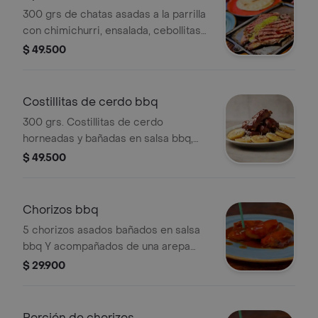
300 grs de chatas asadas a la parrilla
con chimichurri, ensalada, cebollitas
ocañeras, arepa ocañera con queso
$ 49.500
Costeño y mantequilla.
Costillitas de cerdo bbq
300 grs. Costillitas de cerdo
horneadas y bañadas en salsa bbq,
acompañadas de una crocante arepa
$ 49.500
ocañera clásica de mantequilla Y
queso Costeño.
Chorizos bbq
5 chorizos asados bañados en salsa
bbq Y acompañados de una arepa
ocañera rellena con queso Costeño.
$ 29.900
Porción de chorizos