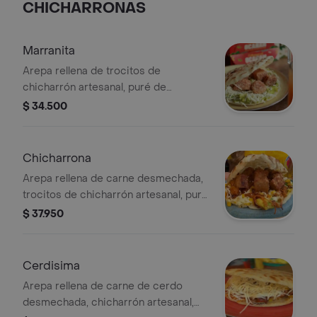
CHICHARRONAS
Marranita
Arepa rellena de trocitos de
chicharrón artesanal, puré de
aguacate y queso costeño.
$ 34.500
Chicharrona
Arepa rellena de carne desmechada,
trocitos de chicharrón artesanal, puré
de aguacate y queso costeño.
$ 37.950
Cerdisima
Arepa rellena de carne de cerdo
desmechada, chicharrón artesanal,