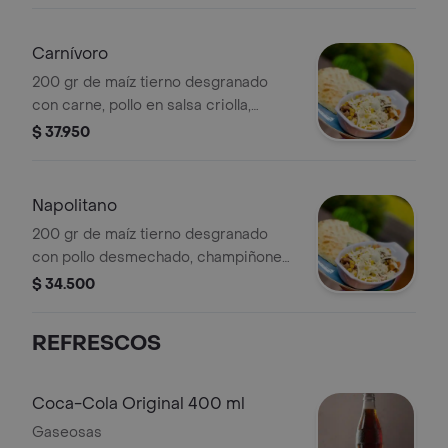
codorniz, salsa tártara y piña,
acompañado de arepa ocañera con
Carnívoro
queso Costeño.
200 gr de maíz tierno desgranado
con carne, pollo en salsa criolla,
chorizo bbq, queso mozzarella
$ 37.950
fundido, huevo de codorniz, salsa
tártara y piña, acompañado con arepa
ocañera con queso Costeño.
Napolitano
200 gr de maíz tierno desgranado
con pollo desmechado, champiñones,
tocineta en salsa napolitana con
$ 34.500
queso mozzarella fundido, huevo de
codorniz, acompañado de arepa
REFRESCOS
ocañera con queso Costeño.
Coca-Cola Original 400 ml
Gaseosas