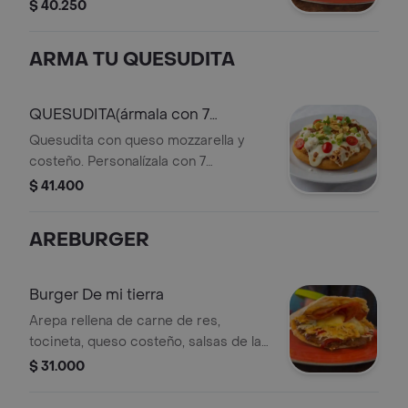
puré de aguacate, maíz desgranado,
$ 40.250
trocitos de maduro y fusión de
quesos.
ARMA TU QUESUDITA
QUESUDITA(ármala con 7
ingredientes)
Quesudita con queso mozzarella y
costeño. Personalízala con 7
ingredientes a tu elección, como
$ 41.400
aguacate, tomate cherry y cebolla
larga.
AREBURGER
Burger De mi tierra
Arepa rellena de carne de res,
tocineta, queso costeño, salsas de la
casa y verduras frescas.
$ 31.000