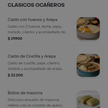
verduras.
CLASICOS OCAÑEROS
Caldo con huevos y Arepa
Caldo con 2 huevos, leche, papa,
tostado, cilantro y acompañado de
arepa ocañera con mantequilla y
$ 29.900
queso.
Caldo de Costilla y Arepa
Caldo de costilla, papa, cilantro,
tostado y acompañado de arepa
ocañera con mantequilla y queso.
$ 32.200
Bollos de mazorca
Delicioso envuelto de mazorca
relleno con un corazón de queso