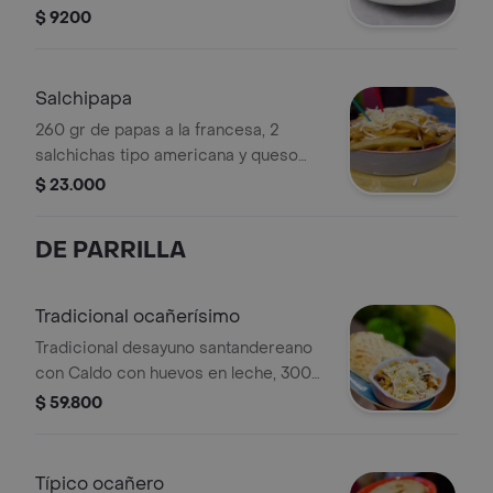
costeño, ideal para disfrutar de un
$ 9200
sabor auténtico y tradicional.
Salchipapa
260 gr de papas a la francesa, 2
salchichas tipo americana y queso
costeño rallado, Se envia tártara y
$ 23.000
piña.
DE PARRILLA
Tradicional ocañerísimo
Tradicional desayuno santandereano
con Caldo con huevos en leche, 300
grs de chatas asadas a la parrilla con
$ 59.800
chimichurri, Arepa Ocañera con
queso y cebollitas ocañeras.
Típico ocañero