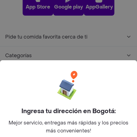
App Store
Google play
AppGallery
Pide tu comida favorita cerca de ti
Categorías
Únete a Rappi
Sobre Rappi
Ingresa tu dirección en Bogotá:
Facebook
Twitter
Instagram
Mejor servicio, entregas más rápidas y los precios
©
2026
Rappi Inc. All rights reserved.
más convenientes!