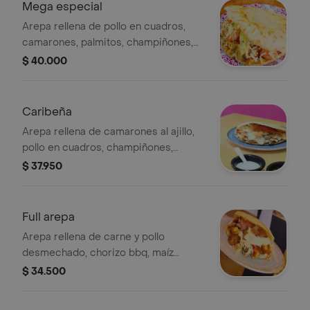
Mega especial
Arepa rellena de pollo en cuadros,
camarones, palmitos, champiñones,
maíz desgranado, cebolla, pimentón
$ 40.000
salteados, queso mozzarella fundido,
queso costeño y salsas de la casa.
Caribeña
Arepa rellena de camarones al ajillo,
pollo en cuadros, champiñones,
cebolla ocañera, salsa de la casa,
$ 37.950
queso mozzarella y queso costeño.
Full arepa
Arepa rellena de carne y pollo
desmechado, chorizo bbq, maíz
desgranado, huevo de codorniz, puré
$ 34.500
de aguacate y queso costeño.