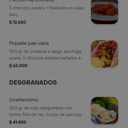
5 chorizos asados Y bañados en salsa
bbq.
$ 12.650
Piquete juan vaca
300 gr de proteina a elegir, pechuga
asada, 5 chorizos asados bañados en
salsa bbq, trozos chicharrón
$ 65.000
artesanal, dos arepas ocañeras con
queso, bollo de mazorca, cebollitas
DESGRANADOS
ocañeras y hogao, 2 granizadas de
naranja 10 oz.
Ocañerísimo
200 gr de maíz desgranado con
lomito fino de res, trozos de pechuga
de pollo, salchicha ranchera, queso
$ 41.400
mozzarella fundido, huevo de