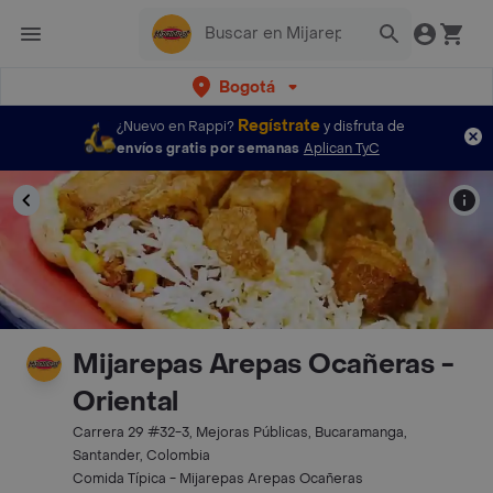
Bogotá
Regístrate
¿Nuevo en Rappi?
y disfruta de
envíos gratis por semanas
Aplican TyC
Mijarepas Arepas Ocañeras -
Oriental
Carrera 29 #32-3, Mejoras Públicas, Bucaramanga,
Santander, Colombia
Comida Típica - Mijarepas Arepas Ocañeras