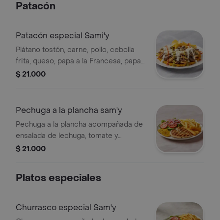
Patacón
Patacón especial Sami'y
Plátano tostón, carne, pollo, cebolla
frita, queso, papa a la Francesa, papa
chip, huevo de codorniz y salsas
$ 21.000
Pechuga a la plancha sam'y
Pechuga a la plancha acompañada de
ensalada de lechuga, tomate y
cebolla, papas a la francesa, yuca y
$ 21.000
patacones.
Platos especiales
Churrasco especial Sam'y