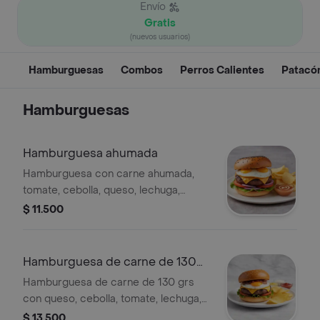
Envío
Gratis
(nuevos usuarios)
Hamburguesas
Combos
Perros Calientes
Patacó
Hamburguesas
Hamburguesa ahumada
Hamburguesa con carne ahumada,
tomate, cebolla, queso, lechuga,
huevo de codorniz, papas chips y
$ 11.500
salsa al gusto.
Hamburguesa de carne de 130
grs
Hamburguesa de carne de 130 grs
con queso, cebolla, tomate, lechuga,
huevo frito y papas chips. Pan
$ 13.500