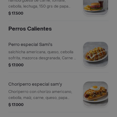
hamburguesa de carne, tómate,
cebolla, lechuga, 150 grs de papa
francesa y gaseosa 250
$ 17.500
Perros Calientes
Perro especial Sami's
salchicha americana, queso, cebolla
sofrita, mazorca desgranada, Carne o
pollo, papa chip y salsas
$ 17.000
Choriperro especial sam'y
Choriperro con chorizo americano,
cebolla, maíz, carne, queso, papa
chips, huevo y salsa.
$ 17.000