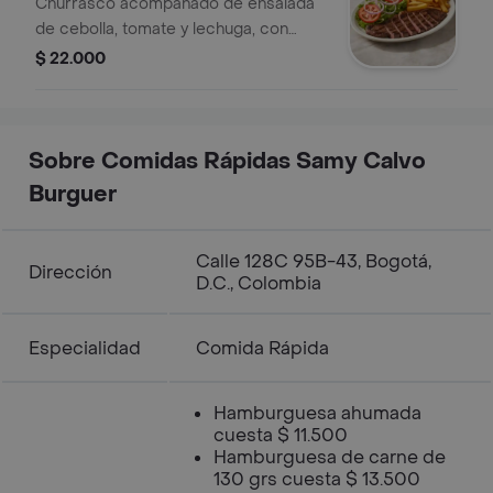
Churrasco acompañado de ensalada
de cebolla, tomate y lechuga, con
papas a la francesa.
$ 22.000
Sobre Comidas Rápidas Samy Calvo
Burguer
Calle 128C 95B-43, Bogotá,
Dirección
D.C., Colombia
Especialidad
Comida Rápida
Hamburguesa ahumada
cuesta $ 11.500
Hamburguesa de carne de
130 grs cuesta $ 13.500