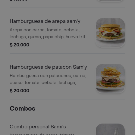
artesanal y salsas al gusto.
Hamburguesa de arepa sam'y
Arepa con carne, tomate, cebolla,
lechuga, queso, papa chip, huevo frito
y salsas.
$ 20.000
Hamburguesa de patacon Sam'y
Hamburguesa con patacones, carne,
queso, tomate, cebolla, lechuga,
huevo, papas fritas y salsas.
$ 20.000
Combos
Combo personal Sami's