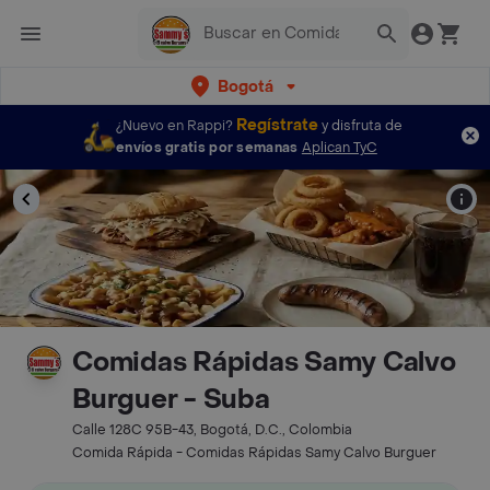
Bogotá
Regístrate
¿Nuevo en Rappi?
y disfruta de
envíos gratis por semanas
Aplican TyC
Comidas Rápidas Samy Calvo
Burguer - Suba
Calle 128C 95B-43, Bogotá, D.C., Colombia
Comida Rápida - Comidas Rápidas Samy Calvo Burguer