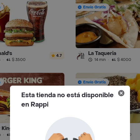
s
Envío Gratis
ald's
La Taqueria
4.7
n
·
$ 3500
14 min
·
$ 4000
s
Envío Gratis
Esta tienda no está disponible
en Rappi
 King
Juice Place
4.5
n
·
$ 4500
51 min
·
$ 6500