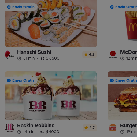
Envío Gratis
Envío Grati
Hanashi Sushi
McDon
4.2
51 min
·
$ 6500
12 mi
Envío Gratis
Envío Grati
Baskin Robbins
Burger
4.7
14 min
·
$ 4000
19 mi