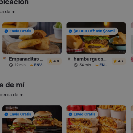
bicación
ca de mí
Envío Gratis
$8,000 Off: mín $65mil
Empanaditas de Pipian - Empanadas
hamburguesas Rustica (RDC)
4.8
4.7
12 min
·
ENVÍO GRATIS
34 min
·
ENVÍO GRATIS
a de mí
 cerca de mí
Envío Gratis
Envío Gratis