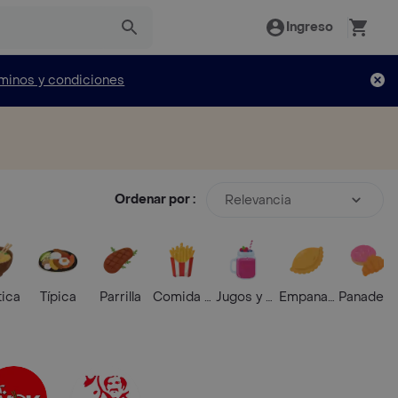
Ingreso
minos y condiciones
Ordenar por :
Relevancia
tica
Típica
Parrilla
Comida Rápida
Jugos y Batidos
Empanadas
Panaderí