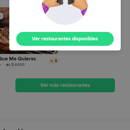
s
Ver restaurantes disponibles
 Que Me Quieras
5
n
·
$ 6000
Ver más restaurantes