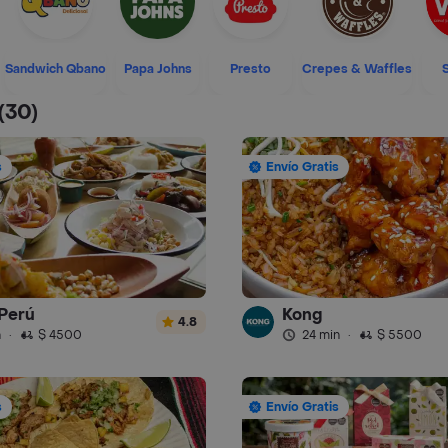
Sandwich Qbano
Papa Johns
Presto
Crepes & Waffles
(30)
s
Envío Gratis
Perú
Kong
4.8
n
·
$ 4500
24 min
·
$ 5500
s
Envío Gratis