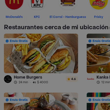
McDonald's
KFC
El Corral - Hamburguesa
Frisby
Restaurantes cerca de mi ubicación
Envío Gratis
Envío Grati
Home Burgers
Kanka 
4.6
24 min
·
$ 4000
12 mi
Envío Gratis
Envío Grati