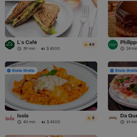
L´s Café
Philipp
4.9
39 min
·
$ 4500
24 mi
Envío Gratis
Envío Grati
Isola
Da Que
5
40 min
·
$ 4500
61 mi