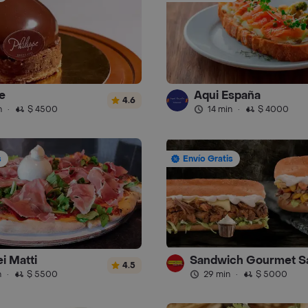
e
Aqui España
4.6
n
·
$ 4500
14 min
·
$ 4000
s
Envío Gratis
i Matti
4.5
n
·
$ 5500
29 min
·
$ 5000