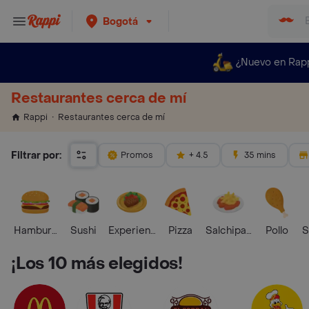
Bogotá
¿Nuevo en Rap
Restaurantes cerca de mí
Restaurantes cerca de mí
Rappi
Filtrar por:
Promos
+ 4.5
35 mins
Hamburguesa
Sushi
Experiencias Foodies
Pizza
Salchipapas
Pollo
S
¡Los 10 más elegidos!