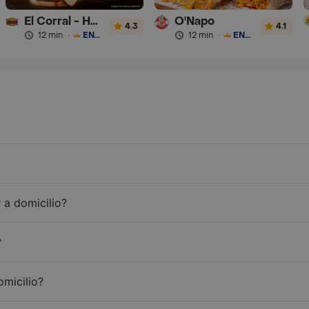
El Corral - Hamburguesa
O'Napo
4.3
4.1
12 min
·
ENVÍO GRATIS
12 min
·
ENVÍO GRATIS
 a domicilio?
?
omicilio?