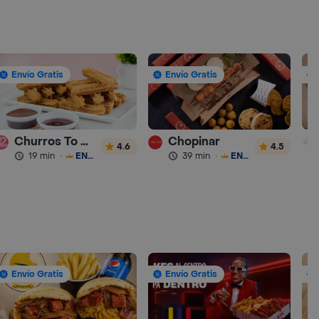
Envío Gratis
Envío Gratis
Churros To Go
Chopinar
4.6
4.5
19 min
·
ENVÍO GRATIS
39 min
·
ENVÍO GRATIS
Envío Gratis
Envío Gratis