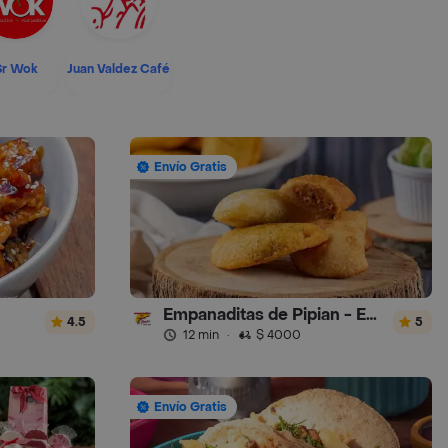
Sr Wok
Juan Valdez Café
Envío Gratis
Empanaditas de Pipian - Empanadas
4.5
5
12 min
·
$ 4000
Envío Gratis