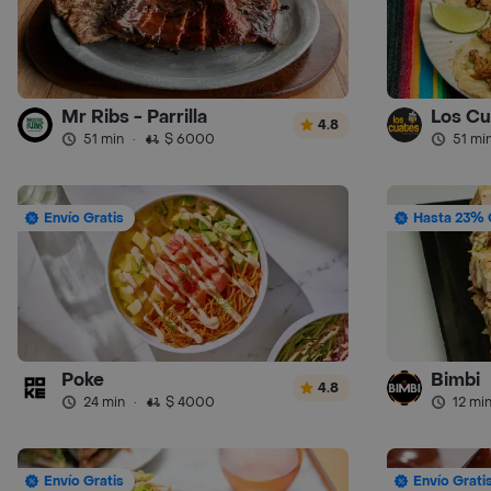
Mr Ribs - Parrilla
Los Cu
4.8
51 min
·
$ 6000
51 mi
Envío Gratis
Hasta 23% 
Poke
Bimbi
4.8
24 min
·
$ 4000
12 mi
Envío Gratis
Envío Grati