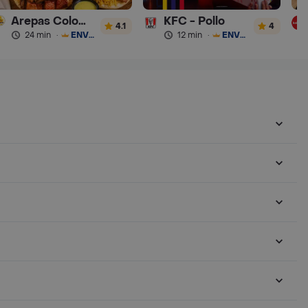
Arepas Colombianas Premium
KFC - Pollo
4.1
4
24 min
·
ENVÍO GRATIS
12 min
·
ENVÍO GRATIS