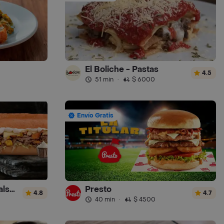
El Boliche - Pastas
4.5
51 min
·
$ 6000
Envío Gratis
Sandwich Gourmet Salsa de Ajo
Presto
4.8
4.7
40 min
·
$ 4500