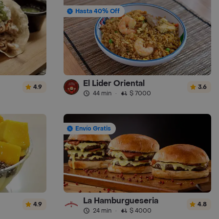
Hasta 40% Off
El Lider Oriental
4.9
3.6
44 min
·
$ 7000
Envío Gratis
La Hamburgueseria
4.9
4.8
24 min
·
$ 4000