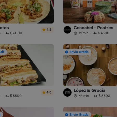
ates
Cascabel - Postres
4.5
n
·
$ 6000
12 min
·
$ 4500
Off
Envío Gratis
López & Gracia
4.5
n
·
$ 5500
44 min
·
$ 6500
s
Envío Gratis