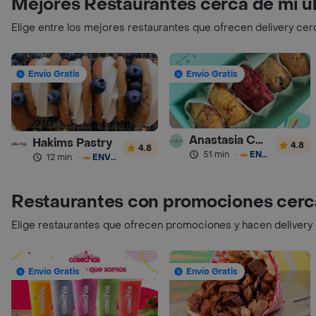
Mejores Restaurantes cerca de mi u
Elige entre los mejores restaurantes que ofrecen delivery cer
Envío Gratis
Envío Gratis
Anastasia Cookies
Hakims Pastry
4.8
4.8
51 min
·
ENVÍO GRATIS
12 min
·
ENVÍO GRATIS
Restaurantes con promociones cerc
Elige restaurantes que ofrecen promociones y hacen delivery
Envío Gratis
Envío Gratis