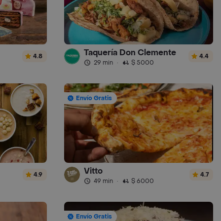
Taquería Don Clemente
4.8
4.4
29 min
·
$ 5000
Envío Gratis
Vitto
4.9
4.7
49 min
·
$ 6000
Envío Gratis