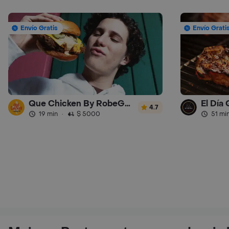
Envío Gratis
Envío Grati
Que Chicken By RobeGrill
El Día
4.7
19 min
·
$ 5000
51 mi