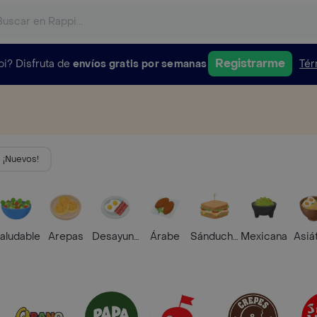
Registrarme
pi?
Disfruta de
envíos gratis por semanas
Tér
¡Nuevos!
aludable
Arepas
Desayunos
Árabe
Sánduches
Mexicana
Asiá