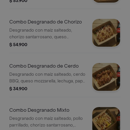
$ 53.900
elección.
Combo Desgranado de Chorizo
Desgranado con maíz salteado,
chorizo santarrosano, queso
mozzarella, lechuga, papa ripio y salsa
$ 54.900
de la casa y bebida a elección.
Combo Desgranado de Cerdo
Desgranado con maíz salteado, cerdo
BBQ, queso mozzarella, lechuga, papa
ripio y alioli y bebida a elección.
$ 34.900
Combo Desgranado Mixto
Desgranado con maíz salteado, pollo
parrillado, chorizo santarrosano,