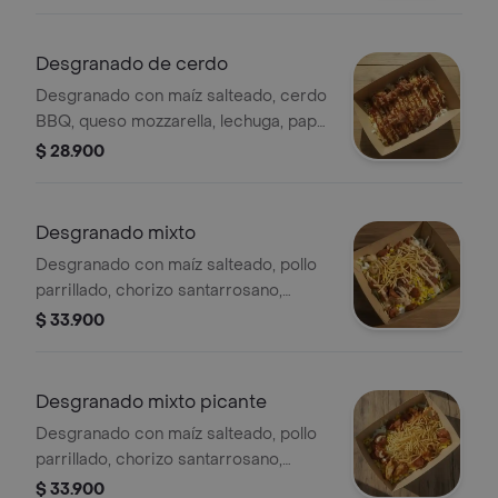
de la casa.
Desgranado de cerdo
Desgranado con maíz salteado, cerdo
BBQ, queso mozzarella, lechuga, papa
ripio y alioli.
$ 28.900
Desgranado mixto
Desgranado con maíz salteado, pollo
parrillado, chorizo santarrosano,
queso mozzarella, lechuga, papa ripio,
$ 33.900
alioli y salsa de la casa.
Desgranado mixto picante
Desgranado con maíz salteado, pollo
parrillado, chorizo santarrosano,
queso mozzarella, lechuga, papa ripio,
$ 33.900