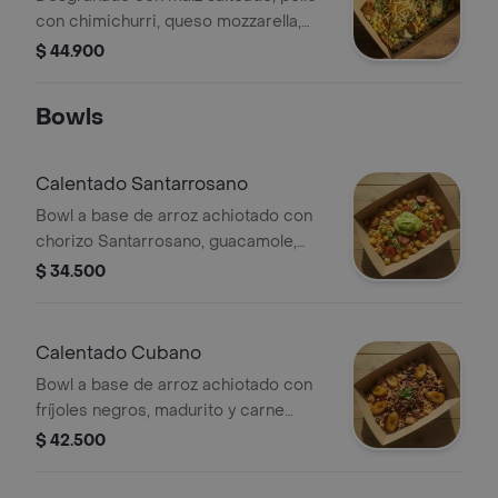
con chimichurri, queso mozzarella,
lechuga, papa ripio y alioli.
$ 44.900
Bowls
Calentado Santarrosano
Bowl a base de arroz achiotado con
chorizo Santarrosano, guacamole,
papa, madurito y un toque de cilantro.
$ 34.500
Calentado Cubano
Bowl a base de arroz achiotado con
fríjoles negros, madurito y carne
molida. Recomendado con adición de
$ 42.500
guacamole.