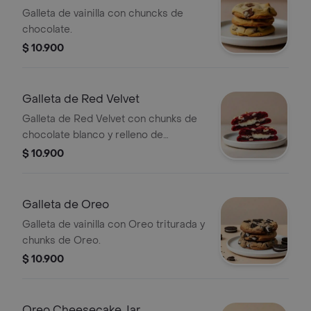
Chocolate
Galleta de vainilla con chuncks de
chocolate.
$ 10.900
Galleta de Red Velvet
Galleta de Red Velvet con chunks de
chocolate blanco y relleno de
Cheesecake.
$ 10.900
Galleta de Oreo
Galleta de vainilla con Oreo triturada y
chunks de Oreo.
$ 10.900
Oreo Cheesecake Jar