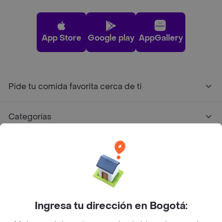
App Store
Google play
AppGallery
Pide tu comida favorita cerca de ti
Categorías
Únete a Rappi
Sobre Rappi
Ingresa tu dirección en Bogotá:
Facebook
Twitter
Instagram