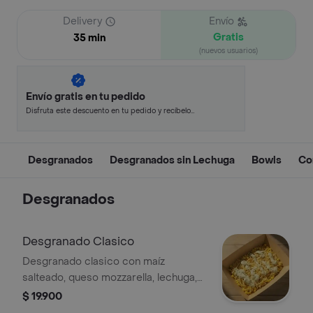
Delivery
Envío
Gratis
35 min
(nuevos usuarios)
Envío gratis en tu pedido
Disfruta este descuento en tu pedido y recíbelo
en minutos.
Desgranados
Desgranados sin Lechuga
Bowls
Co
Desgranados
Desgranado Clasico
Desgranado clasico con maíz
salteado, queso mozzarella, lechuga,
alioli y papa ripio.
$ 19.900