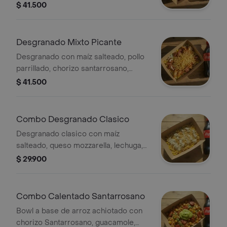
queso mozzarella, lechuga, papa ripio,
$ 41.500
alioli y salsa de la casa y bebida a
elección.
Desgranado Mixto Picante
Desgranado con maíz salteado, pollo
parrillado, chorizo santarrosano,
queso mozzarella, lechuga, papa ripio,
$ 41.500
alioli y salsa habanero y bebida a
elección.
Combo Desgranado Clasico
Desgranado clasico con maíz
salteado, queso mozzarella, lechuga,
alioli y papa ripio y bebida a elección.
$ 29.900
Combo Calentado Santarrosano
Bowl a base de arroz achiotado con
chorizo Santarrosano, guacamole,