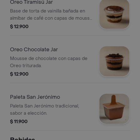
Oreo Tiramisú Jar
Base de torta de vainilla bañada en
almíbar de café con capas de mousse
de tiramisú y Oreo.
$ 12.900
Oreo Chocolate Jar
Mousse de chocolate con capas de
Oreo triturada.
$ 12.900
Paleta San Jerónimo
Paleta San Jerónimo tradicional,
sabor a elección.
$ 11.900