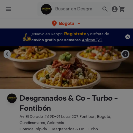
Bogotá
Regístrate
¿Nuevo en Rappi?
y disfruta de
envíos gratis por semanas
Aplican TyC
Desgranados & Co - Turbo -
Fontibón
Av. El Dorado #69D-91 Local 207, Fontibón, Bogotá,
Cundinamarca, Colombia
Comida Rápida - Desgranados & Co - Turbo