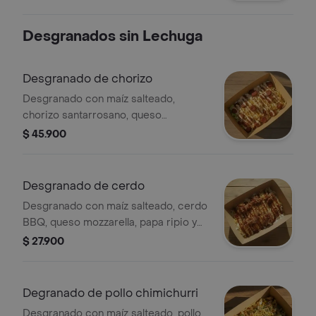
alioli y salsa habanero.
Desgranados sin Lechuga
Desgranado de chorizo
Desgranado con maíz salteado,
chorizo santarrosano, queso
mozzarella, papa ripio y salsa de la
$ 45.900
casa.
Desgranado de cerdo
Desgranado con maíz salteado, cerdo
BBQ, queso mozzarella, papa ripio y
alioli.
$ 27.900
Degranado de pollo chimichurri
Desgranado con maíz salteado, pollo