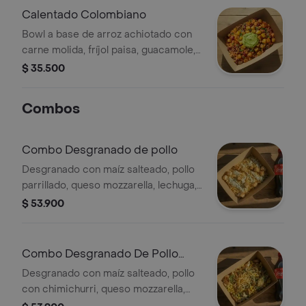
Calentado Colombiano
Bowl a base de arroz achiotado con
carne molida, fríjol paisa, guacamole,
papa y un toque de cilantro.
$ 35.500
Combos
Combo Desgranado de pollo
Desgranado con maíz salteado, pollo
parrillado, queso mozzarella, lechuga,
papa ripio y salsa verde y bebida a
$ 53.900
elección.
Combo Desgranado De Pollo
Chimichurri
Desgranado con maíz salteado, pollo
con chimichurri, queso mozzarella,
lechuga, papa ripio y alioli y bebida a