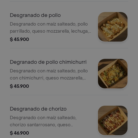
Desgranado de pollo
Desgranado con maíz salteado, pollo
parrillado, queso mozzarella, lechuga,
papa ripio y salsa verde.
$ 45.900
Degranado de pollo chimichurri
Desgranado con maíz salteado, pollo
con chimichurri, queso mozzarella,
lechuga, papa ripio y alioli.
$ 45.900
Desgranado de chorizo
Desgranado con maíz salteado,
chorizo santarrosano, queso
mozzarella, lechuga, papa ripio y salsa
$ 46.900