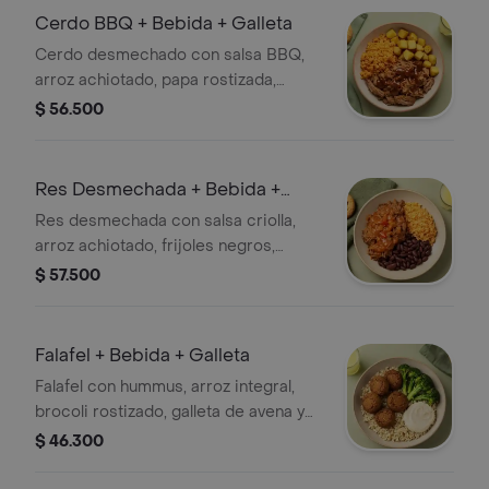
Cerdo BBQ + Bebida + Galleta
Cerdo desmechado con salsa BBQ,
arroz achiotado, papa rostizada,
galleta de avena y bebida a elección.
$ 56.500
Res Desmechada + Bebida +
Galleta
Res desmechada con salsa criolla,
arroz achiotado, frijoles negros,
galleta de avena y bebida a elección.
$ 57.500
Falafel + Bebida + Galleta
Falafel con hummus, arroz integral,
brocoli rostizado, galleta de avena y
bebida a elección.
$ 46.300