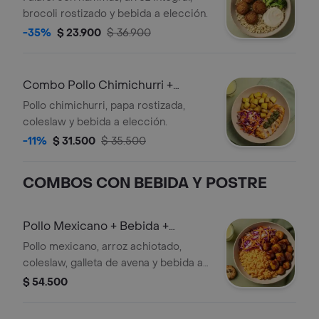
brocoli rostizado y bebida a elección.
-35%
$ 23.900
$ 36.900
Combo Pollo Chimichurri +
Bebida
Pollo chimichurri, papa rostizada,
coleslaw y bebida a elección.
-11%
$ 31.500
$ 35.500
COMBOS CON BEBIDA Y POSTRE
Pollo Mexicano + Bebida +
Galleta
Pollo mexicano, arroz achiotado,
coleslaw, galleta de avena y bebida a
elección.
$ 54.500