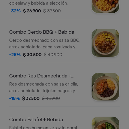
coleslaw y bebida a elección.
-32%
$ 26.900
$ 39.500
Combo Cerdo BBQ + Bebida
Cerdo desmechado con salsa BBQ,
arroz achiotado, papa rostizada y
bebida a elección.
-25%
$ 30.500
$ 40.900
Combo Res Desmechada +
Bebida
Res desmechada con salsa criolla,
arroz achiotado, frijoles negros y
bebida a elección.
-18%
$ 37.500
$ 45.900
Combo Falafel + Bebida
Falafel con hummus, arroz integral,