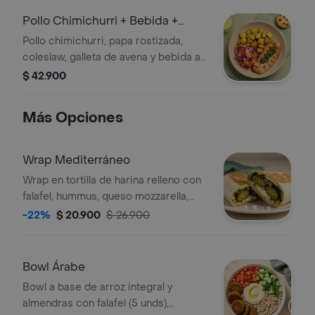
Pollo Chimichurri + Bebida +
Galleta
Pollo chimichurri, papa rostizada,
coleslaw, galleta de avena y bebida a
elección.
$ 42.900
Más Opciones
Wrap Mediterráneo
Wrap en tortilla de harina relleno con
falafel, hummus, queso mozzarella,
queso feta, espinaca, pepino, cebolla
-22%
$ 20.900
$ 26.900
morada y alioli.
Bowl Árabe
Bowl a base de arroz integral y
almendras con falafel (5 unds),