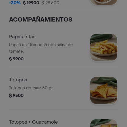
hummus de garbanzo, tomate, pepino,
-30%
$ 19.900
$ 28.500
perejil, limón y vinagreta a elección.
ACOMPAÑAMIENTOS
Papas fritas
Papas a la francesa con salsa de
tomate.
$ 9900
Totopos
Totopos de maíz 50 gr.
$ 9500
Totopos + Guacamole