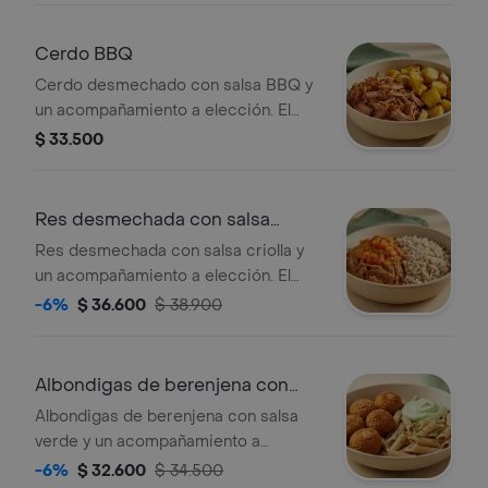
Cerdo BBQ
Cerdo desmechado con salsa BBQ y
un acompañamiento a elección. El
acompañamiento de la foto es
$ 33.500
ilustrativo, selecciona el que
prefieras.
Res desmechada con salsa
criolla
Res desmechada con salsa criolla y
un acompañamiento a elección. El
acompañamiento de la foto es
-6%
$ 36.600
$ 38.900
ilustrativo, selecciona el que
prefieras.
Albondigas de berenjena con
salsa Verde
Albondigas de berenjena con salsa
verde y un acompañamiento a
elección. El acompañamiento de la
-6%
$ 32.600
$ 34.500