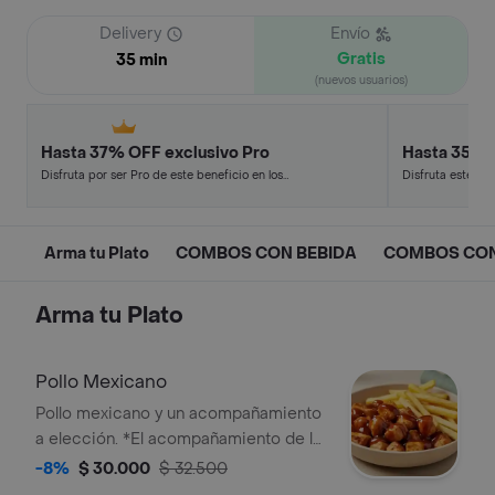
Delivery
Envío
Gratis
35 min
(nuevos usuarios)
Hasta 37% OFF exclusivo Pro
Hasta 35% 
Disfruta por ser Pro de este beneficio en los
Disfruta este de
restaurantes y tiendas más top.
en minutos.
Arma tu Plato
COMBOS CON BEBIDA
COMBOS CON
Arma tu Plato
Pollo Mexicano
Pollo mexicano y un acompañamiento
a elección. *El acompañamiento de la
foto es ilustrativo, selecciona el que
-8%
$ 30.000
$ 32.500
prefieras.