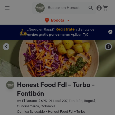
Bogotá
Regístrate
¿Nuevo en Rappi?
y disfruta de
envíos gratis por semanas
Aplican TyC
Honest Food Fdl - Turbo -
Fontibón
Av. El Dorado #69D-91 Local 207, Fontibón, Bogotá,
Cundinamarca, Colombia
Comida Saludable - Honest Food Fdl - Turbo