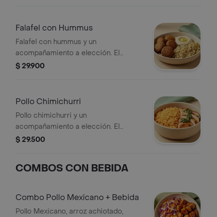
foto es ilustrativo, selecciona el que
prefieras.
Falafel con Hummus
Falafel con hummus y un
acompañamiento a elección. El
acompañamiento de la foto es
$ 29.900
ilustrativo, selecciona el que
prefieras.
Pollo Chimichurri
Pollo chimichurri y un
acompañamiento a elección. El
acompañamiento de la foto es
$ 29.500
ilustrativo, selecciona el que
prefieras.
COMBOS CON BEBIDA
Combo Pollo Mexicano + Bebida
Pollo Mexicano, arroz achiotado,