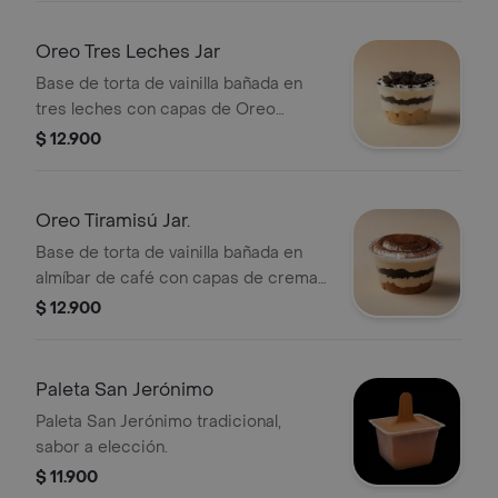
Oreo Tres Leches Jar
Base de torta de vainilla bañada en
tres leches con capas de Oreo
triturada.
$ 12.900
Oreo Tiramisú Jar.
Base de torta de vainilla bañada en
almíbar de café con capas de crema
y Oreo triturada.
$ 12.900
Paleta San Jerónimo
Paleta San Jerónimo tradicional,
sabor a elección.
$ 11.900