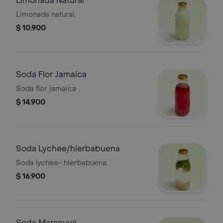
Limonada Natural
Limonada natural.
$ 10.900
Soda Flor Jamaica
Soda flor jamaica .
$ 14.900
Soda Lychee/hierbabuena
Soda lychee- hierbabuena.
$ 16.900
Soda Maracuyá