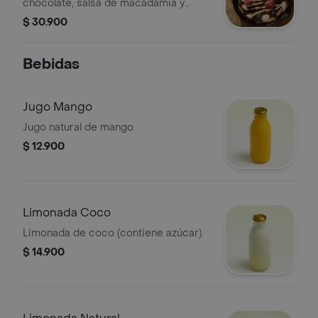
chocolate, salsa de macadamia y
frutos rojos.
$ 30.900
Bebidas
Jugo Mango
Jugo natural de mango.
$ 12.900
Limonada Coco
Limonada de coco (contiene azúcar).
$ 14.900