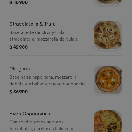
rúgula,parmesano, emulsión de oliva y
$ 46.900
balsámico.
Stracciatella & Trufa
Base aceite de oliva y trufa,
stracciatella, mozzarella de búfala.
$ 42.900
Margarita
Base salsa napolitana, mozzarella
debúfala, albahaca, queso bocconcini.
$ 36.900
Pizza Capricciosa
Cuatro diferentes sabores:
Alcachofas, aceitunas Kalamata,