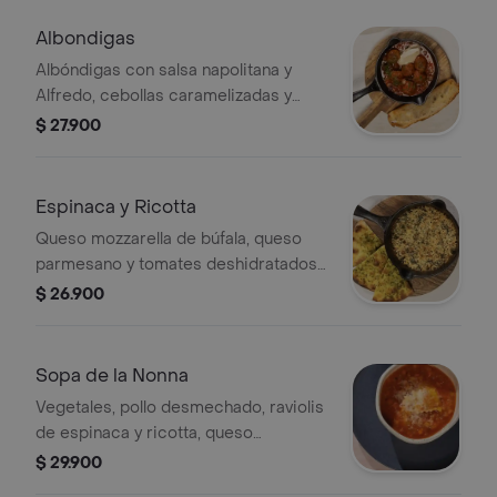
foccacia
Albondigas
Albóndigas con salsa napolitana y
Alfredo, cebollas caramelizadas y
queso parmesano. Acompañado con
$ 27.900
pan focaccia
Espinaca y Ricotta
Queso mozzarella de búfala, queso
parmesano y tomates deshidratados.
Acompañado con pan de pesto
$ 26.900
Sopa de la Nonna
Vegetales, pollo desmechado, raviolis
de espinaca y ricotta, queso
parmesano.
$ 29.900