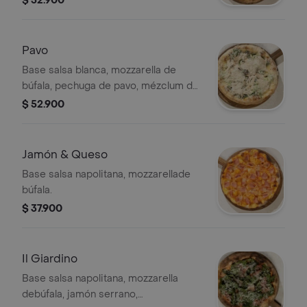
$ 52.900
Pavo
Base salsa blanca, mozzarella de
búfala, pechuga de pavo, mézclum de
lechugas, salsa blanca, parmesano.
$ 52.900
Jamón & Queso
Base salsa napolitana, mozzarellade
búfala.
$ 37.900
Il Giardino
Base salsa napolitana, mozzarella
debúfala, jamón serrano,