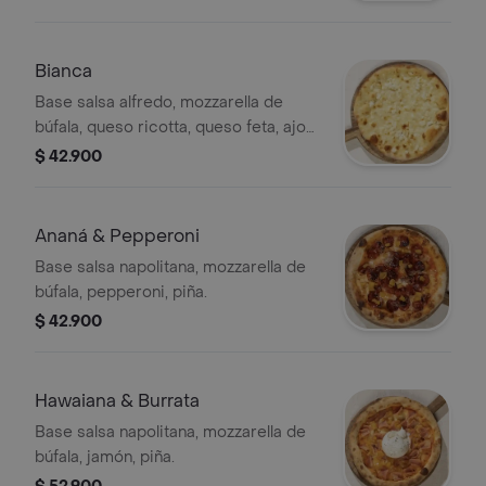
español "
Bianca
Base salsa alfredo, mozzarella de
búfala, queso ricotta, queso feta, ajo
laminado.
$ 42.900
Ananá & Pepperoni
Base salsa napolitana, mozzarella de
búfala, pepperoni, piña.
$ 42.900
Hawaiana & Burrata
Base salsa napolitana, mozzarella de
búfala, jamón, piña.