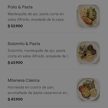
Pollo & Pasta
Mantequilla de ajo, pasta corta en
salsa Alfredo, ensalada de la casa.
$ 52.900
Solomito & Pasta
Solomito, mantequilla de ajo, pasta
corta en salsa Alfredo, ensalada de la
casa.
$ 63.900
Milanesa Clásica
Horneada en costra de pan,
acomañada de pasta caserecce en
salsa alfredo y ensalada de la casa.
$ 43.900