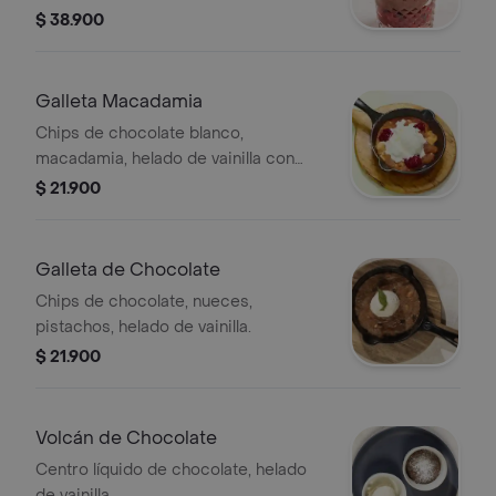
chocolate al 70% caliente sin azúcar,
$ 38.900
crema de pistachos, gelato de yogurt
griego, zarzamoras y nueces
pecanas.
Galleta Macadamia
Chips de chocolate blanco,
macadamia, helado de vainilla con
salsa de mora.
$ 21.900
Galleta de Chocolate
Chips de chocolate, nueces,
pistachos, helado de vainilla.
$ 21.900
Volcán de Chocolate
Centro líquido de chocolate, helado
de vainilla.