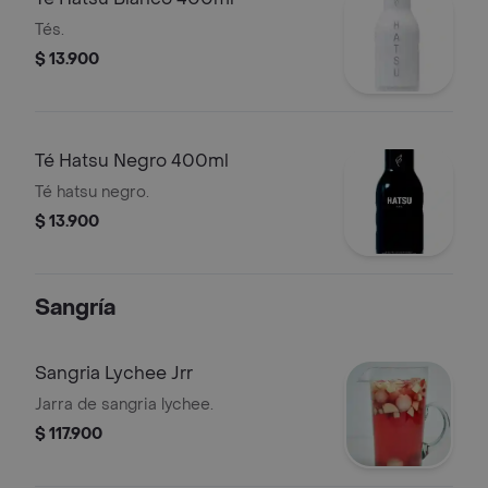
Tés.
$ 13.900
Té Hatsu Negro 400ml
Té hatsu negro.
$ 13.900
Sangría
Sangria Lychee Jrr
Jarra de sangria lychee.
$ 117.900