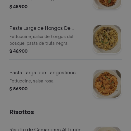
$ 45.900
Pasta Larga de Hongos Del
Bosque & Trufa
Fettuccine, salsa de hongos del
bosque, pasta de trufa negra.
$ 46.900
Pasta Larga con Langostinos
Fettuccine, salsa rosa.
$ 56.900
Risottos
Risotto de Camarones Al Limón