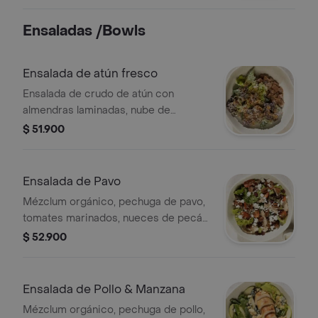
elección..
Ensaladas /Bowls
Ensalada de atún fresco
Ensalada de crudo de atún con
almendras laminadas, nube de
parmesano y vinagreta blanca de
$ 51.900
anchoas
Ensalada de Pavo
Mézclum orgánico, pechuga de pavo,
tomates marinados, nueces de pecán,
arándanos, ricotta, semillas de
$ 52.900
amapola, vinagreta blanca.
Ensalada de Pollo & Manzana
Mézclum orgánico, pechuga de pollo,