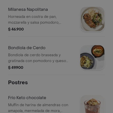
Milanesa Napolitana
Horneada en costra de pan,
mozzarella y salsa pomodoro,
acompañada de pasta caserecce en
$ 46.900
salsa alfredo y ensalada de la casa .
Bondiola de Cerdo
Bondiola de cerdo braseada y
gratinada con pomodoro y queso
acompañada de cascos de papa
$ 49.900
provenzal y ensalada César.
Postres
Frio Keto chocolate
Muffin de harina de almendras con
amapola, mermelada de mora,