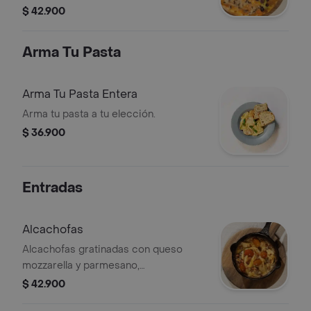
jamón serrano, mix de hongos. Mitad
$ 42.900
base salsa napolitana y mitad base
salsa pesto
Arma Tu Pasta
Arma Tu Pasta Entera
Arma tu pasta a tu elección.
$ 36.900
Entradas
Alcachofas
Alcachofas gratinadas con queso
mozzarella y parmesano,
champiñones, panceta y tomates
$ 42.900
horneados. Acompañado con pan