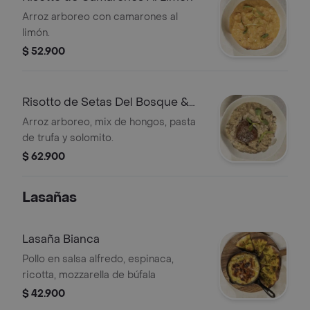
Arroz arboreo con camarones al
limón.
$ 52.900
Risotto de Setas Del Bosque &
Trufa
Arroz arboreo, mix de hongos, pasta
de trufa y solomito.
$ 62.900
Lasañas
Lasaña Bianca
Pollo en salsa alfredo, espinaca,
ricotta, mozzarella de búfala
$ 42.900