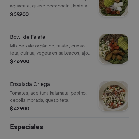
aguacate, queso bocconcini, lentejas
tostadas, tomates confitados, cebolla
$ 59.900
morada, semillas de amapola,
vinagreta.
Bowl de Falafel
Mix de kale orgánico, falafel, queso
feta, quinua, vegetales salteados, ajo
fresco, tomates confitados, aguacate,
$ 46.900
vinagreta de Olivia.
Ensalada Griega
Tomates, aceituna kalamata, pepino,
cebolla morada, queso feta.
$ 42.900
Especiales