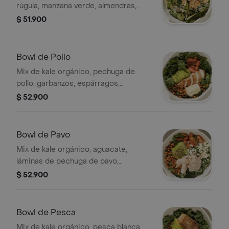
rúgula, manzana verde, almendras,
queso azul, vinagreta blanca.
$ 51.900
Bowl de Pollo
Mix de kale orgánico, pechuga de
pollo, garbanzos, espárragos,
aguacate, tomates cherry, ajonjolí,
$ 52.900
stracciatella, vinagreta de limón
marroquí.
Bowl de Pavo
Mix de kale orgánico, aguacate,
láminas de pechuga de pavo,
garbanzos, queso feta, semillas de
$ 52.900
girasol, tomates marinados, emulsión
de balsámico.
Bowl de Pesca
Mix de kale orgánico, pesca blanca,