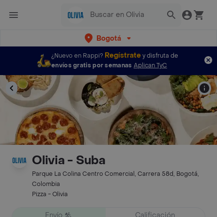
Bogotá
Regístrate
¿Nuevo en Rappi?
y disfruta de
envíos gratis por semanas
Aplican TyC
Olivia - Suba
Parque La Colina Centro Comercial, Carrera 58d, Bogotá,
Colombia
Pizza - Olivia
Envío
Calificación