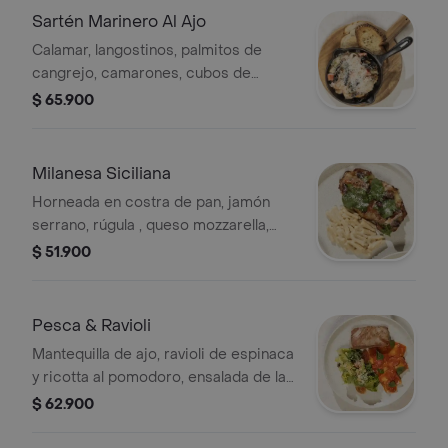
Sartén Marinero Al Ajo
Calamar, langostinos, palmitos de
cangrejo, camarones, cubos de
pescado, mejillones en mantequilla de
$ 65.900
ajo y azafrán, parmesano, pan de
masa madre.
Milanesa Siciliana
Horneada en costra de pan, jamón
serrano, rúgula , queso mozzarella,
tomate, aceitunas negras y pasta
$ 51.900
caserecce en salsa alfredo .
Pesca & Ravioli
Mantequilla de ajo, ravioli de espinaca
y ricotta al pomodoro, ensalada de la
casa.
$ 62.900