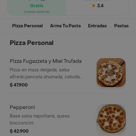
Gratis
3.4
(nuevos usuarios)
Pizza Personal
Arma Tu Pasta
Entradas
Pastas
Pizza Personal
Pizza Fugazzeta y Miel Trufada
Pizza en maza delgada, salsa
alfredo,panceta ahumada, cebolla
caramelizada en Club Colombia Roja y
$ 47.900
Stracciatella.
Pepperoni
Base salsa napolitana, queso
bocconcini.
$ 42.900