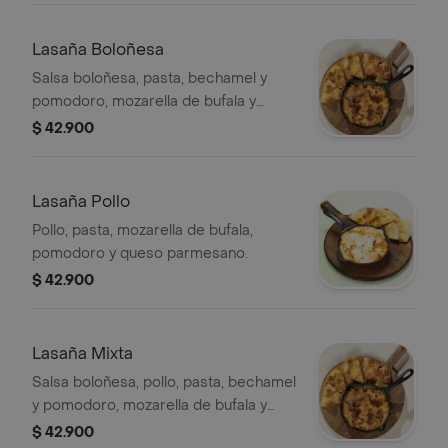
Lasaña Boloñesa
Salsa boloñesa, pasta, bechamel y
pomodoro, mozarella de bufala y
queso parmesano con pan a elección.
$ 42.900
Lasaña Pollo
Pollo, pasta, mozarella de bufala,
pomodoro y queso parmesano.
$ 42.900
Lasaña Mixta
Salsa boloñesa, pollo, pasta, bechamel
y pomodoro, mozarella de bufala y
queso parmesano con pan a
$ 42.900