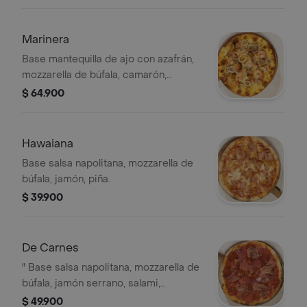
Marinera
Base mantequilla de ajo con azafrán,
mozzarella de búfala, camarón,
pescado, mejillones, calamares,
$ 64.900
langostinos.
Hawaiana
Base salsa napolitana, mozzarella de
búfala, jamón, piña.
$ 39.900
De Carnes
" Base salsa napolitana, mozzarella de
búfala, jamón serrano, salami,
pepperoni, sopresata italiana, chorizo
$ 49.900