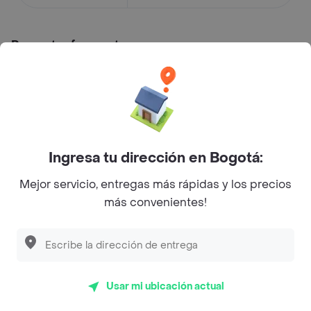
Preguntas frecuentes
¿Olivia hace entrega a domicilio?
¿Cuál es la dirección de Olivia?
Ingresa tu dirección en Bogotá:
¿Cuál es el rating de Olivia?
Mejor servicio, entregas más rápidas y los precios
Restaurantes similares a Olivia - Suba
más convenientes!
L´s Café
Philippe
Usar mi ubicación actual
Baskin Robbins