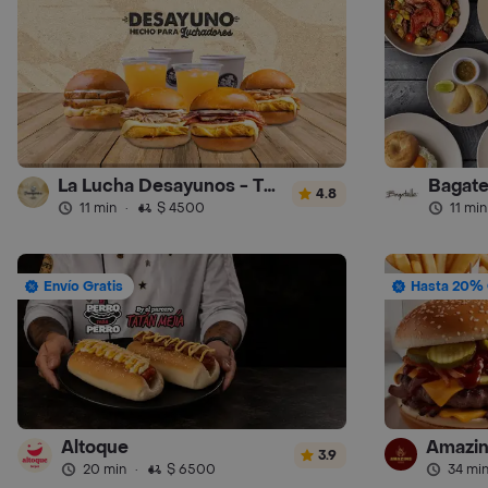
La Lucha Desayunos - Turbo
Bagate
4.8
11 min
·
$ 4500
11 min
Envío Gratis
Hasta 20% 
Altoque
3.9
20 min
·
$ 6500
34 mi