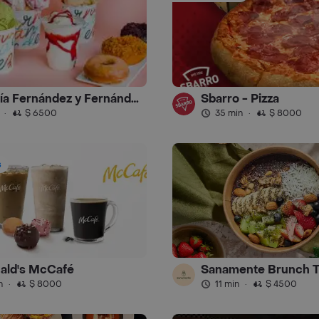
Heladería Fernández y Fernández by Masa
Sbarro - Pizza
·
$ 6500
35 min
·
$ 8000
s
ald's McCafé
Sanamente Brunch 
n
·
$ 8000
11 min
·
$ 4500