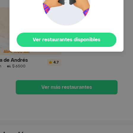
Ver restaurantes disponibles
Abre 11:00 AM
za de Andrés
4.7
n
·
$ 6500
Ver más restaurantes