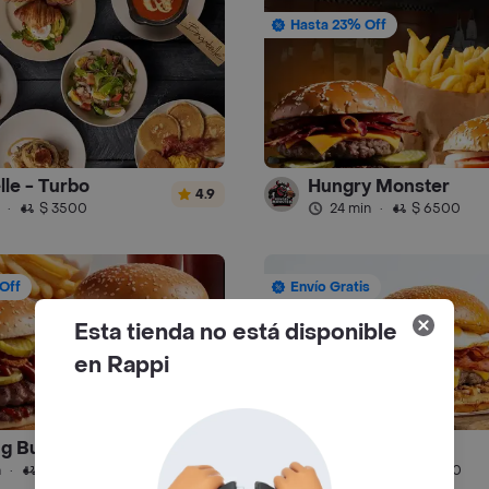
Hasta 23% Off
lle - Turbo
Hungry Monster
4.9
·
$ 3500
24 min
·
$ 6500
Off
Envío Gratis
Esta tienda no está disponible
en Rappi
Amazing Burger (Chapinero)
Peka2 sin Culpa
4.1
n
·
$ 6500
49 min
·
$ 6500