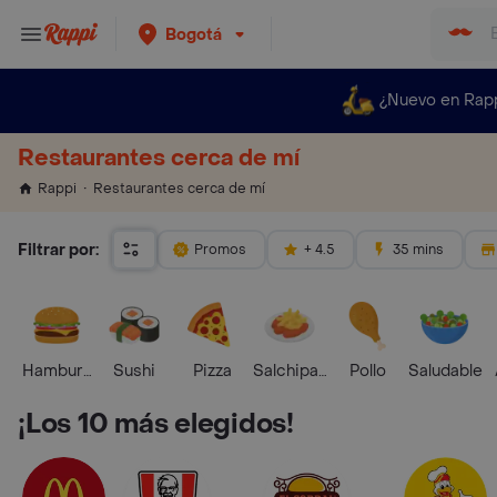
Bogotá
¿Nuevo en Rap
Restaurantes cerca de mí
Restaurantes cerca de mí
Rappi
Filtrar por:
Promos
+ 4.5
35 mins
Hamburguesa
Sushi
Pizza
Salchipapas
Pollo
Saludable
¡Los 10 más elegidos!