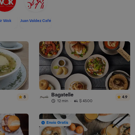
Sr Wok
Juan Valdez Café
Bagatelle
5
4.9
12 min
·
$ 4500
Envío Gratis