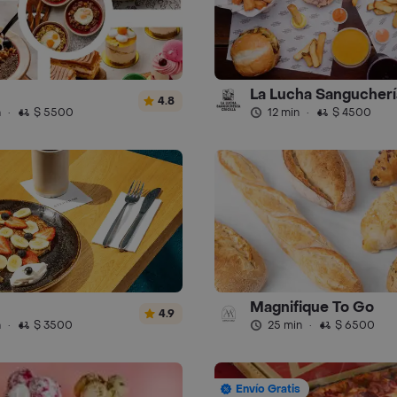
La Lucha Sangucherí
4.8
n
·
$ 5500
12 min
·
$ 4500
Magnifique To Go
4.9
n
·
$ 3500
25 min
·
$ 6500
Envío Gratis