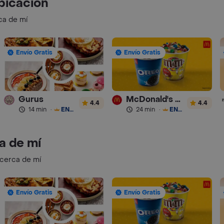
bicación
ca de mí
Envío Gratis
Envío Gratis
Gurus
McDonald's Postres
4.4
4.4
14 min
·
ENVÍO GRATIS
24 min
·
ENVÍO GRATIS
a de mí
 cerca de mí
Envío Gratis
Envío Gratis