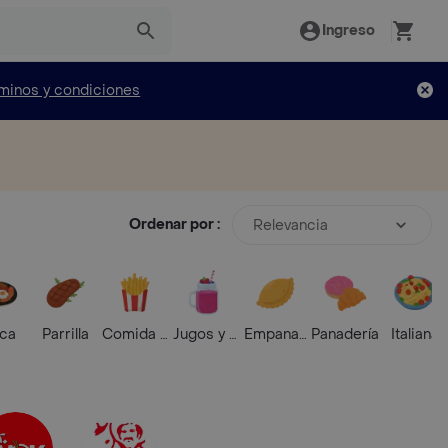
Ingreso
minos y condiciones
Ordenar por :
Relevancia
ica
Parrilla
Comida Rápida
Jugos y Batidos
Empanadas
Panadería
Italiana