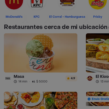
McDonald's
KFC
El Corral - Hamburguesa
Frisby
Restaurantes cerca de mi ubicación
Masa
El Kios
4.9
14 min
·
$ 5000
13 mi
Envío Grati