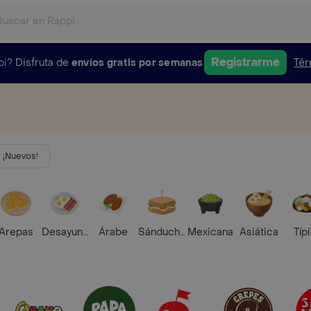
Registrarme
pi?
Disfruta de
envíos gratis por semanas
Tér
¡Nuevos!
Arepas
Desayunos
Árabe
Sánduches
Mexicana
Asiática
Típ