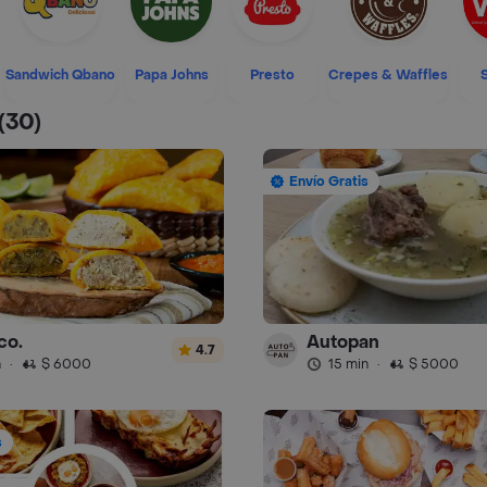
Sandwich Qbano
Papa Johns
Presto
Crepes & Waffles
(30)
Envío Gratis
co.
Autopan
4.7
n
·
$ 6000
15 min
·
$ 5000
s