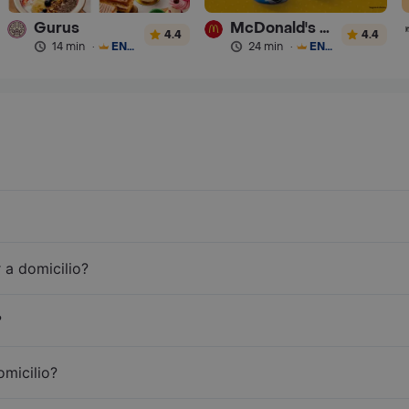
Gurus
McDonald's Postres
4.4
4.4
14 min
·
ENVÍO GRATIS
24 min
·
ENVÍO GRATIS
 a domicilio?
?
omicilio?