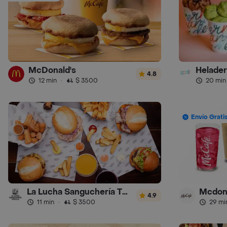
McDonald's
4.8
12 min
·
$ 3500
20 min
Envío Grati
La Lucha Sanguchería Turbo
Mcdon
4.9
11 min
·
$ 3500
29 mi