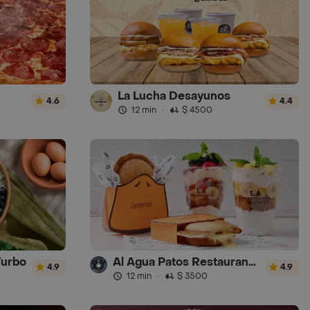
La Lucha Desayunos
4.6
4.4
12 min
·
$ 4500
Turbo
Al Agua Patos Restaurante - Turbo
4.9
4.9
12 min
·
$ 3500