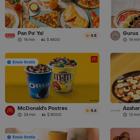
Pan Pa' Ya!
Gurus
4.8
14 min
·
$ 4400
14 mi
Envío Gratis
McDonald's Postres
Azahar
4.6
24 min
·
$ 8000
12 mi
Envío Gratis