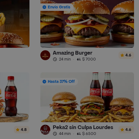
Envío Gratis
Amazing Burger
4.6
24 min
·
$ 7000
Hasta 37% Off
Peka2 sin Culpa Lourdes
4.8
4.6
44 min
·
$ 6500