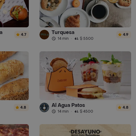
a
Turquesa
4.7
4.9
14 min
·
$ 5500
Al Agua Patos
4.8
4.8
14 min
·
$ 4500