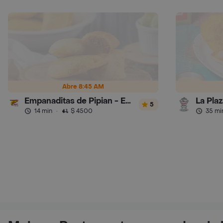
Abre 8:45 AM
Empanaditas de Pipian - Empanadas
La Pla
5
14 min
·
$ 4500
35 mi