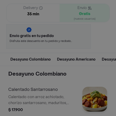
Delivery
Envío
Gratis
35 min
(nuevos usuarios)
Envío gratis en tu pedido
Disfruta este descuento en tu pedido y recíbelo
en minutos.
Desayuno Colombiano
Desayuno Americano
Desayu
Desayuno Colombiano
Calentado Santarrosano
Calentado con arroz achiotado,
chorizo santarrosano, maduritos,
papa, guacamole y cilantro.
$ 17.900