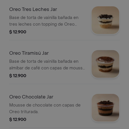
Oreo Tres Leches Jar
Base de torta de vainilla bañada en
tres leches con topping de Oreo
triturada.
$ 12.900
Oreo Tiramisú Jar
Base de torta de vainilla bañada en
almíbar de café con capas de mousse
de tiramisú y Oreo.
$ 12.900
Oreo Chocolate Jar
Mousse de chocolate con capas de
Oreo triturada.
$ 12.900