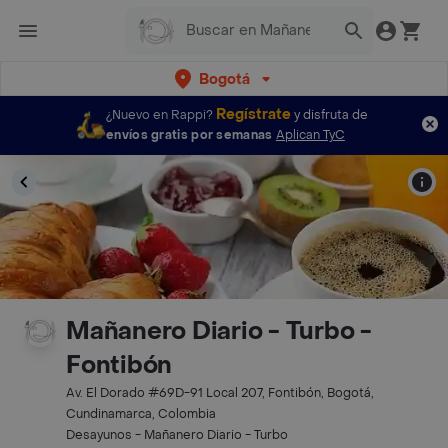
Bogotá
Regístrate
¿Nuevo en Rappi?
y disfruta de
envíos gratis por semanas
Aplican TyC
Mañanero Diario - Turbo -
Fontibón
Av. El Dorado #69D-91 Local 207, Fontibón, Bogotá,
Cundinamarca, Colombia
Desayunos - Mañanero Diario - Turbo