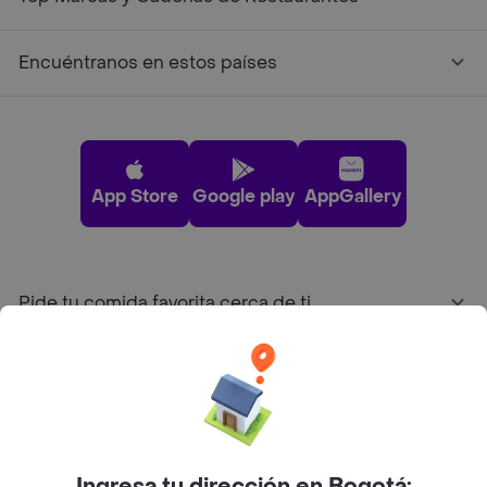
Encuéntranos en estos países
App Store
Google play
AppGallery
Pide tu comida favorita cerca de ti
Categorías
Únete a Rappi