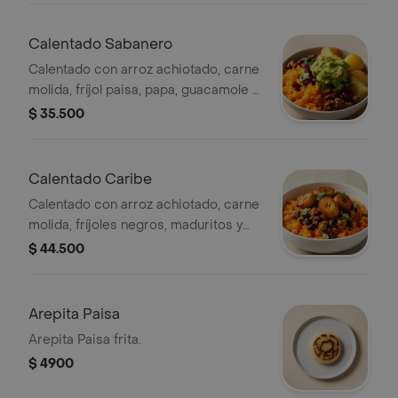
Calentado Sabanero
Calentado con arroz achiotado, carne
molida, fríjol paisa, papa, guacamole y
cilantro.
$ 35.500
Calentado Caribe
Calentado con arroz achiotado, carne
molida, fríjoles negros, maduritos y
cilantro.
$ 44.500
Arepita Paisa
Arepita Paisa frita.
$ 4900