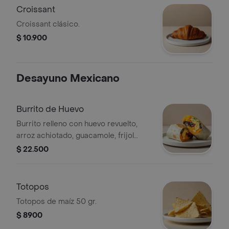
Croissant
Croissant clásico.
$ 10.900
Desayuno Mexicano
Burrito de Huevo
Burrito relleno con huevo revuelto,
arroz achiotado, guacamole, frijol
negro, pico de gallo, queso y salsa
$ 22.500
verde.
Totopos
Totopos de maíz 50 gr.
$ 8900