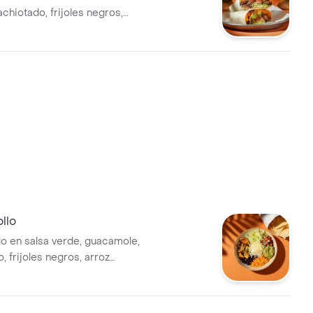
chiotado, frijoles negros,
amole, pico de gallo, lechuga
e.
llo
lo en salsa verde, guacamole,
o, frijoles negros, arroz
chuga.