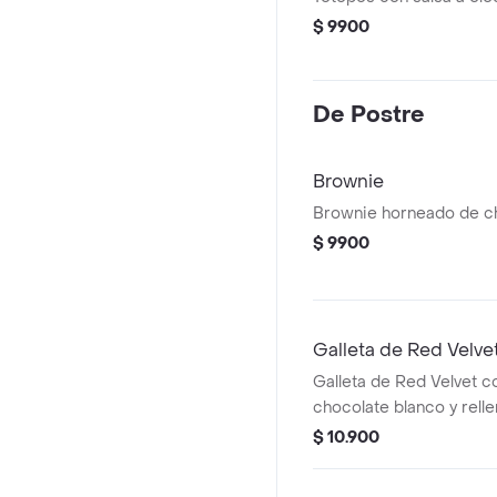
$ 9900
De Postre
Brownie
Brownie horneado de ch
$ 9900
Galleta de Red Velve
Galleta de Red Velvet c
chocolate blanco y rell
Cheesecake.
$ 10.900