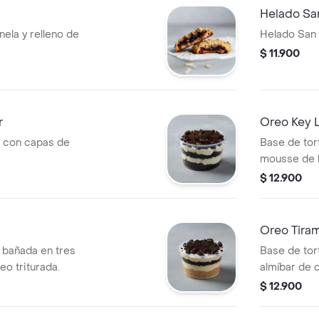
Helado San
nela y relleno de
Helado San 
$ 11.900
r
Oreo Key L
 con capas de
Base de tor
mousse de l
$ 12.900
Oreo Tiram
a bañada en tres
Base de tort
o triturada.
almíbar de 
tiramisú y O
$ 12.900