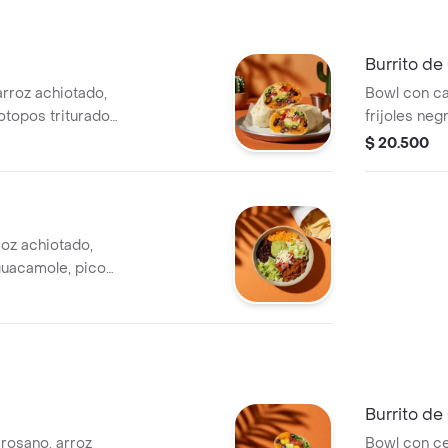
Burrito de
 arroz achiotado,
Bowl con car
totopos triturados,
frijoles ne
o y salsa
de gallo, le
$ 20.500
roz achiotado,
 guacamole, pico
 verde.
Burrito d
rosano, arroz
Bowl con c