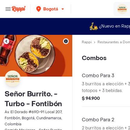
Bogotá
¿Nuevo en Rap
Rappi
Restaurantes a Dom
Combos
Combo Para 3
3 burritos a elección +
totopos + 3 bebidas.
Señor Burrito. -
$ 94.900
Turbo - Fontibón
Av. El Dorado #69D-91 Local 207,
Fontibón, Bogotá, Cundinamarca,
Combo Para 2
Colombia
2 burritos a elección +