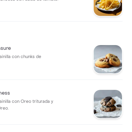
asure
ainilla con chunks de
ness
ainilla con Oreo triturada y
reo.