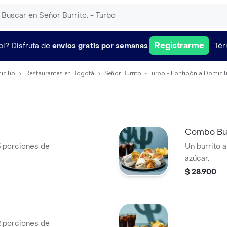
Registrarme
pi?
Disfruta de
envíos gratis por semanas
Tér
icilio
Restaurantes en Bogotá
Señor Burrito. - Turbo - Fontibón a Domicil
Combo Bur
 3 porciones de
Un burrito 
azúcar.
$ 28.900
 2 porciones de