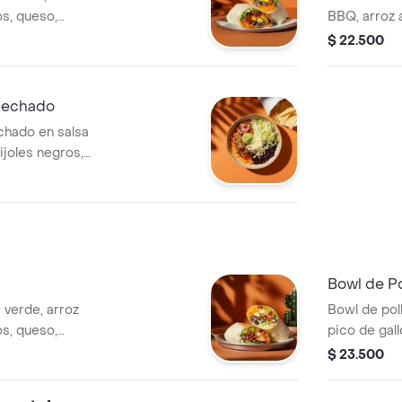
os, queso,
BBQ, arroz a
acamole, pico de
queso, guac
$ 22.500
rde.
y salsa verd
mechado
hado en salsa
ijoles negros,
de gallo, lechuga
Bowl de Po
a verde, arroz
Bowl de pol
os, queso,
pico de gall
, lechuga y salsa
achiote y le
$ 23.500