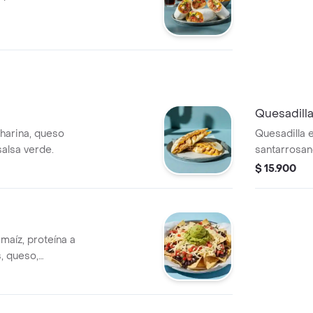
Quesadilla
 harina, queso
Quesadilla e
salsa verde.
santarrosan
verde.
$ 15.900
aíz, proteína a
s, queso,
lo.