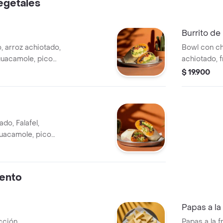
egetales
Burrito de
, arroz achiotado,
Bowl con ch
 guacamole, pico
achiotado, f
 verde.
guacamole, p
$ 19.900
verde.
do, Falafel,
guacamole, pico
os triturados y
ento
Papas a la
cción.
Papas a la 