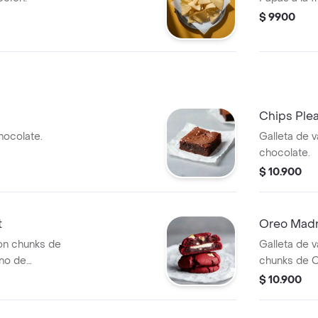
$ 9900
Chips Ple
ocolate.
Galleta de v
chocolate.
$ 10.900
t
Oreo Mad
on chunks de
Galleta de v
eno de
chunks de O
$ 10.900