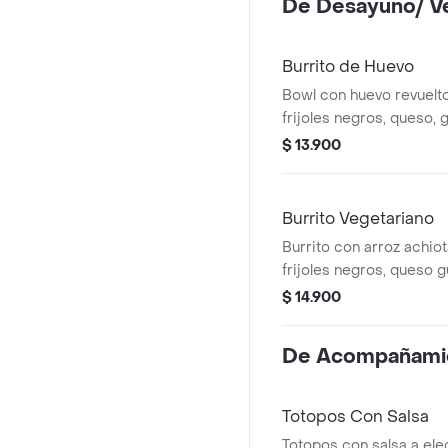
De Desayuno/ V
Burrito de Huevo
Bowl con huevo revuelto
frijoles negros, queso,
de gallo, lechuga y salsa
$ 13.900
Burrito Vegetariano
Burrito con arroz achiota
frijoles negros, queso 
de gallo, lechuga, totop
$ 14.900
salsa verde.
De Acompañami
Totopos Con Salsa
Totopos con salsa a ele