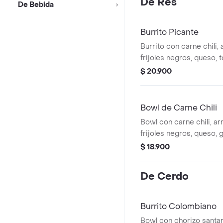
De Res
De Bebida
Burrito Picante
Burrito con carne chili,
frijoles negros, queso, 
guacamole, pico de gall
$ 20.900
habanero (picante).
Bowl de Carne Chili
Bowl con carne chili, ar
frijoles negros, queso,
de gallo, lechuga y salsa
$ 18.900
De Cerdo
Burrito Colombiano
Bowl con chorizo santar