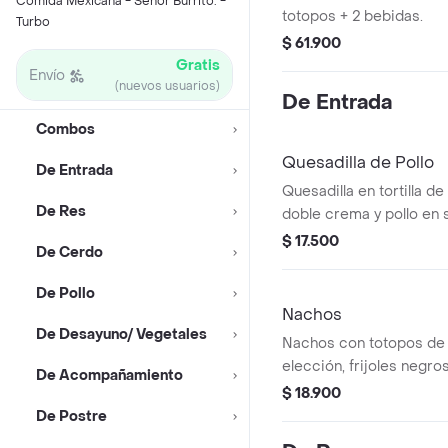
Comida Mexicana - Señor Burrito. -
totopos + 2 bebidas.
Turbo
$ 61.900
Gratis
Envío
(nuevos usuarios)
De Entrada
Combos
Quesadilla de Pollo
De Entrada
Quesadilla en tortilla de
De Res
doble crema y pollo en 
$ 17.500
De Cerdo
De Pollo
Nachos
De Desayuno/ Vegetales
Nachos con totopos de m
elección, frijoles negro
De Acompañamiento
guacamole y pico de gal
$ 18.900
De Postre