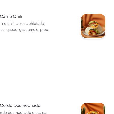
 Carne Chili
ne chili, arroz achiotado,
gros, queso, guacamole, pico
chuga y salsa verde.
e Cerdo Desmechado
erdo desmechado en salsa