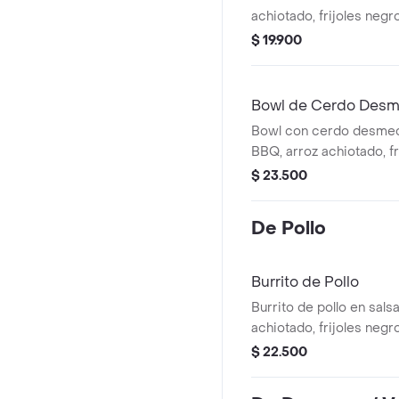
achiotado, frijoles negr
platanitos maduros, gu
$ 19.900
gallo, lechuga y salsa ve
Bowl de Cerdo Des
Bowl con cerdo desmec
BBQ, arroz achiotado, fr
queso, guacamole, pico 
$ 23.500
y salsa verde.
De Pollo
Burrito de Pollo
Burrito de pollo en sals
achiotado, frijoles negr
guacamole, pico de gallo
$ 22.500
verde.