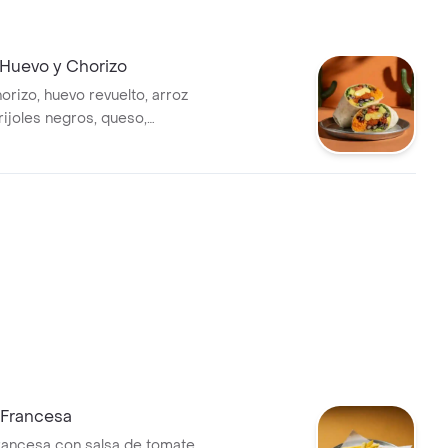
 Huevo y Chorizo
orizo, huevo revuelto, arroz
rijoles negros, queso,
ico de gallo, lechuga y salsa
 Francesa
francesa con salsa de tomate.