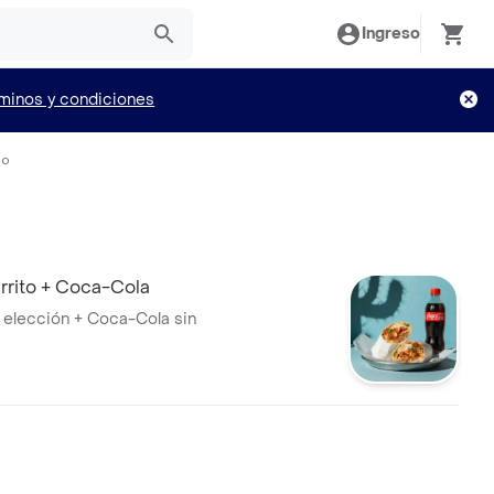
Ingreso
minos y condiciones
io
rito + Coca-Cola
a elección + Coca-Cola sin