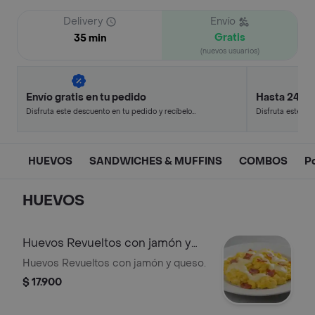
Delivery
Envío
Gratis
35 min
(nuevos usuarios)
Envío gratis en tu pedido
Hasta 24% 
Disfruta este descuento en tu pedido y recíbelo
Disfruta este de
en minutos.
en minutos.
HUEVOS
SANDWICHES & MUFFINS
COMBOS
P
HUEVOS
Huevos Revueltos con jamón y
queso.
Huevos Revueltos con jamón y queso.
$ 17.900