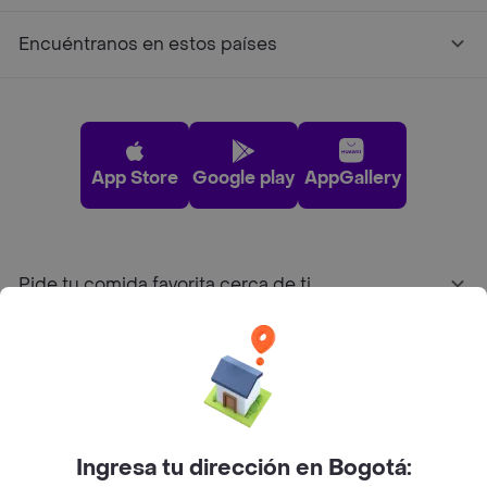
Encuéntranos en estos países
App Store
Google play
AppGallery
Pide tu comida favorita cerca de ti
Categorías
Únete a Rappi
Ingresa tu dirección en Bogotá:
Sobre Rappi