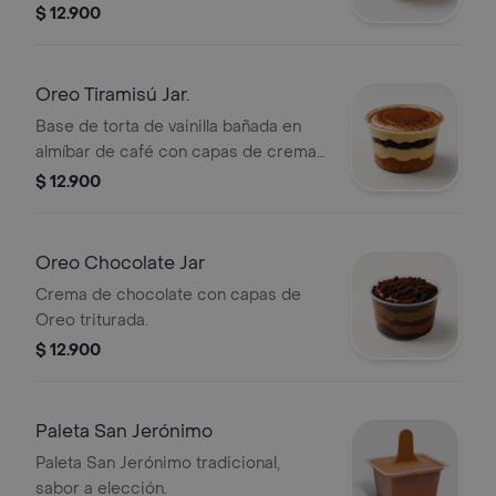
triturada.
$ 12.900
Oreo Tiramisú Jar.
Base de torta de vainilla bañada en
almíbar de café con capas de crema
y Oreo triturada.
$ 12.900
Oreo Chocolate Jar
Crema de chocolate con capas de
Oreo triturada.
$ 12.900
Paleta San Jerónimo
Paleta San Jerónimo tradicional,
sabor a elección.