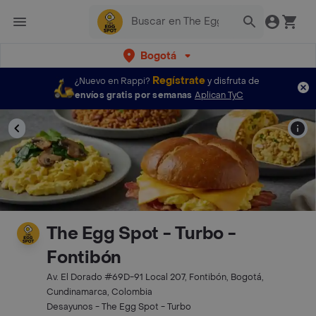
Bogotá
Regístrate
¿Nuevo en Rappi?
y disfruta de
envíos gratis por semanas
Aplican TyC
The Egg Spot - Turbo -
Fontibón
Av. El Dorado #69D-91 Local 207, Fontibón, Bogotá,
Cundinamarca, Colombia
Desayunos - The Egg Spot - Turbo