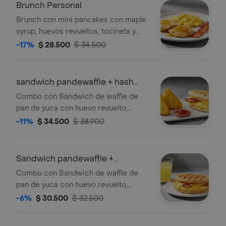
Brunch Personal
Brunch con mini pancakes con maple
syrup, huevos revueltos, tocineta y
papas rostizadas.
-17%
$ 28.500
$ 34.500
sandwich pandewaffle + hash
brown
Combo con Sandwich de waffle de
pan de yuca con huevo revuelto,
queso cheddar, tocineta crocante y
-11%
$ 34.500
$ 38.900
maple syrup acompañado de hash
brown.
Sandwich pandewaffle +
limonada
Combo con Sandwich de waffle de
pan de yuca con huevo revuelto,
queso cheddar, tocineta crocante y
-6%
$ 30.500
$ 32.500
maple syrup acompañado de
limonada.