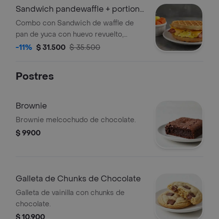
Sandwich pandewaffle + portion
de fruta
Combo con Sandwich de waffle de
pan de yuca con huevo revuelto,
queso cheddar, tocineta crocante y
-11%
$ 31.500
$ 35.500
maple syrup acompañado de porción
de fruta.
Postres
Brownie
Brownie melcochudo de chocolate.
$ 9900
Galleta de Chunks de Chocolate
Galleta de vainilla con chunks de
chocolate.
$ 10.900