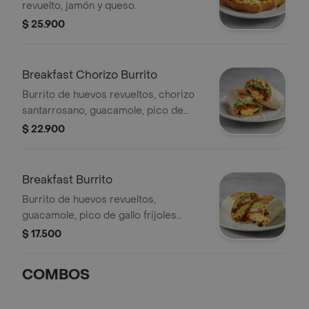
revuelto, jamón y queso.
$ 25.900
Breakfast Chorizo Burrito
Burrito de huevos revueltos, chorizo
santarrosano, guacamole, pico de
gallo frijoles negros, arroz achiote,
$ 22.900
lechuga, queso y salsa verde.
Breakfast Burrito
Burrito de huevos revueltos,
guacamole, pico de gallo frijoles
negros, arroz achiote, lechuga, queso
$ 17.500
y salsa verde Burritos & Co.
COMBOS