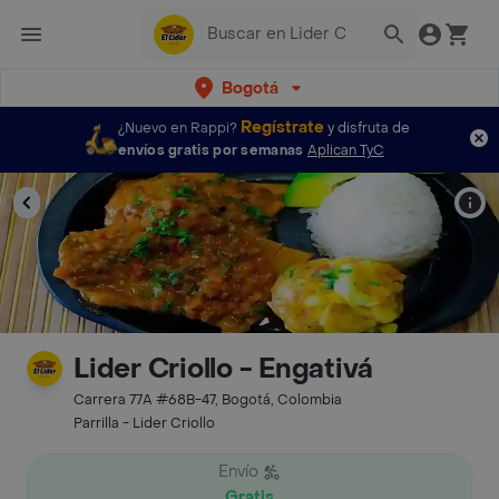
Bogotá
Regístrate
¿Nuevo en Rappi?
y disfruta de
envíos gratis por semanas
Aplican TyC
Lider Criollo - Engativá
Carrera 77A #68B-47, Bogotá, Colombia
Parrilla - Lider Criollo
Envío
Gratis