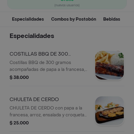
(nuevos usuarios)
Especialidades
Combos by Postobón
Bebidas
Especialidades
COSTILLAS BBQ DE 300
GRAMOS
Costillas BBQ de 300 gramos
acompañadas de papa a la francesa,
arroz, ensalada y croqueta de yuca.
$ 38.000
CHULETA DE CERDO
CHULETA DE CERDO con papa a la
francesa, arroz, ensalada y croqueta
de yuca.
$ 25.000