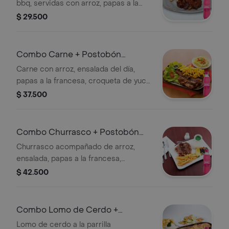
bbq, servidas con arroz, papas a la
francesa y gaseosa Manzana
$ 29.500
Postobón.
Combo Carne + Postobón
Manzana 250 ml
Carne con arroz, ensalada del día,
papas a la francesa, croqueta de yuca
y aderezos a elegir. + Gaseosa
$ 37.500
Combo Churrasco + Postobón
Manzana 250 ml
Churrasco acompañado de arroz,
ensalada, papas a la francesa,
croqueta de yuca y aderezos a elegir.
$ 42.500
Incluye gaseosa Manzana Postobón.
Combo Lomo de Cerdo +
Postobón Manzana 250 ml
Lomo de cerdo a la parrilla