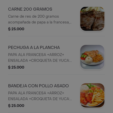
CARNE 200 GRAMOS
Carne de res de 200 gramos
acompañada de papa a la francesa,
arroz, ensalada y croqueta de yuca.
$ 25.000
PECHUGA A LA PLANCHA
PAPA ALA FRANCESA +ARROZ+
ENSALADA +CROQUETA DE YUCA:
Papas fritas, arroz, ensalada de
$ 25.000
aguacate, tomate y pepino, croqueta
de yuca.
BANDEJA CON POLLO ASADO
PAPA ALA FRANCESA +ARROZ+
ENSALADA +CROQUETA DE YUCA:
Papas fritas, arroz, ensalada de
$ 25.000
lechuga y tomate, croqueta de yuca.