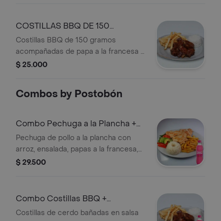
COSTILLAS BBQ DE 150
GRAMOS
Costillas BBQ de 150 gramos
acompañadas de papa a la francesa y
arroz.
$ 25.000
Combos by Postobón
Combo Pechuga a la Plancha +
Postobón Manzana 250 ml
Pechuga de pollo a la plancha con
arroz, ensalada, papas a la francesa,
croqueta de yuca y aderezos a elegir.
$ 29.500
+ Gaseosa.
Combo Costillas BBQ +
Postobón Manzana 250 ml
Costillas de cerdo bañadas en salsa