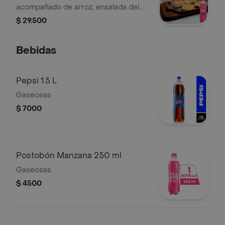
acompañado de arroz, ensalada del
día, papas a la francesa, croqueta de
$ 29.500
yuca y aderezos a elegir. + Gaseosa
Bebidas
Pepsi 1.5 L
Gaseosas
$ 7000
Postobón Manzana 250 ml
Gaseosas
$ 4500