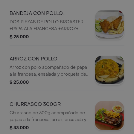
BANDEJA CON POLLO
BROASTER
DOS PIEZAS DE POLLO BROASTER
+PAPA ALA FRANCESA +ARROZ+
ENSALADA +CROQUETA DE YUCA:
$ 25.000
Pollo broaster, papas fritas, arroz,
ensalada de lechuga y pepino.
ARROZ CON POLLO
Arroz con pollo acompañado de papa
a la francesa, ensalada y croqueta de
yuca.
$ 25.000
CHURRASCO 300GR
Churrasco de 300g acompañado de
papas a la francesa, arroz, ensalada y
croqueta de yuca.
$ 33.000