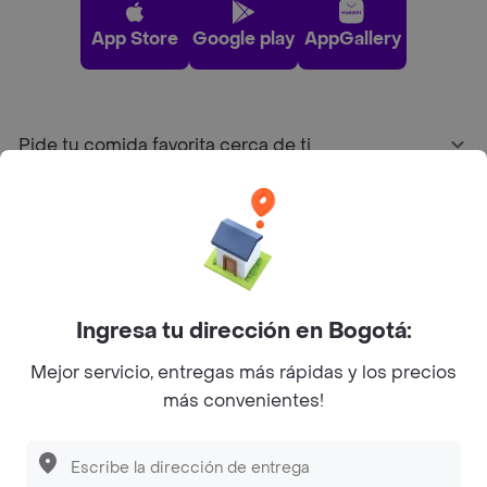
App Store
Google play
AppGallery
Pide tu comida favorita cerca de ti
Categorías
Únete a Rappi
Ingresa tu dirección en Bogotá:
Sobre Rappi
Mejor servicio, entregas más rápidas y los precios
más convenientes!
Facebook
Twitter
Instagram
©
2026
Rappi Inc. All rights reserved.