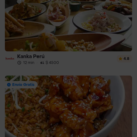
Kanka Perú
4.8
12 min
·
$ 4500
Envío Gratis