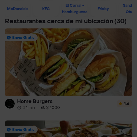
El Corral -
Sandwi
McDonald's
KFC
Frisby
Hamburguesa
Qban
Restaurantes cerca de mi ubicación
(30)
Envío Gratis
Home Burgers
4.6
24 min
·
$ 4000
Envío Gratis