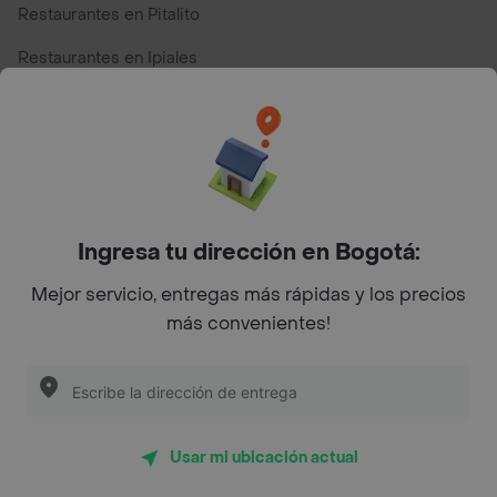
Restaurantes en Pitalito
Restaurantes en Ipiales
Restaurantes en San Andres
Restaurantes cerca de mi para pedir Comida a Domicilio -
Top Marcas y Cadenas de Restaurantes
Ingresa tu dirección en Bogotá:
Encuéntranos en estos países
Mejor servicio, entregas más rápidas y los precios
más convenientes!
App Store
Google play
AppGallery
Usar mi ubicación actual