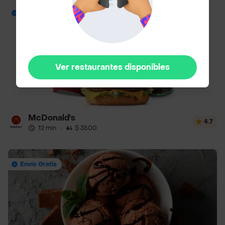
Envío Gratis
Ver restaurantes disponibles
McDonald's
4.7
12 min
·
$ 3500
Envío Gratis