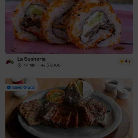
La Sushería
4.7
44 min
·
$ 6000
Envío Gratis