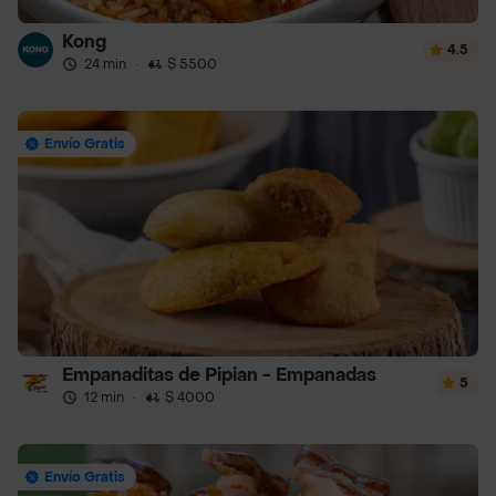
Kong
4.5
24 min
·
$ 5500
Envío Gratis
Empanaditas de Pipian - Empanadas
5
12 min
·
$ 4000
Envío Gratis