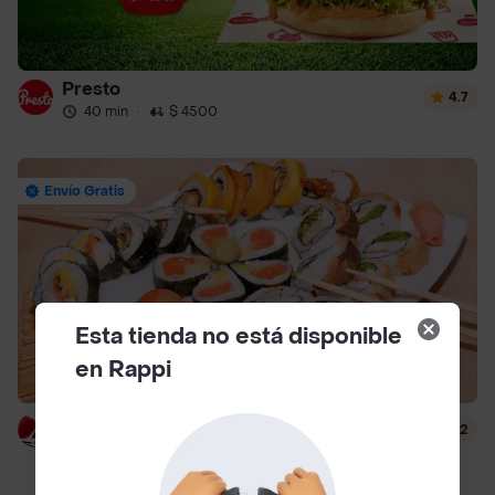
Presto
4.7
40 min
·
$ 4500
Envío Gratis
Esta tienda no está disponible
en Rappi
Hanashi Sushi
4.2
51 min
·
$ 6500