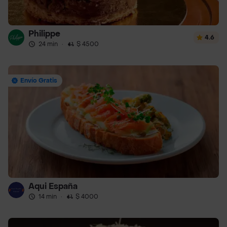
Philippe
4.6
24 min
·
$ 4500
Envío Gratis
Aqui España
14 min
·
$ 4000