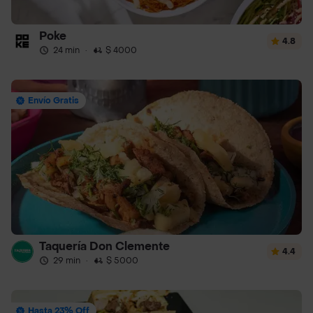
Poke
4.8
24 min
·
$ 4000
Envío Gratis
Taquería Don Clemente
4.4
29 min
·
$ 5000
Hasta 23% Off