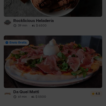
Rocklicious Heladería
39 min
·
$ 6500
Envío Gratis
Da Quei Matti
4.5
61 min
·
$ 5500