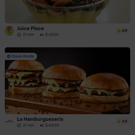
Juice Place
4.9
51 min
·
$ 6500
Envío Gratis
La Hamburgueseria
4.9
51 min
·
$ 6000