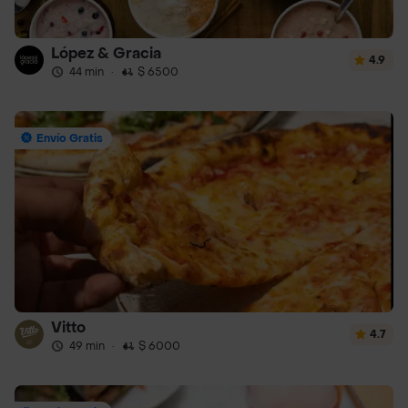
López & Gracia
4.9
44 min
·
$ 6500
Envío Gratis
Vitto
4.7
49 min
·
$ 6000