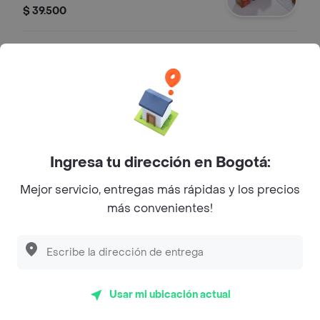
$ 39.500
Granola
Paquete de granola: avena, miel,
almendras, uvas pasas, semillas de
girasol, semillas de calabaza y ajonjolí
$ 39.600
Ingresa tu dirección en Bogotá:
Lavash Sal
Mejor servicio, entregas más rápidas y los precios
Lavash Sal
más convenientes!
$ 20.600
Masa G. Chunks 400
Usar mi ubicación actual
Masa para galletas de chunks, para
hornear en casa, 400 g.