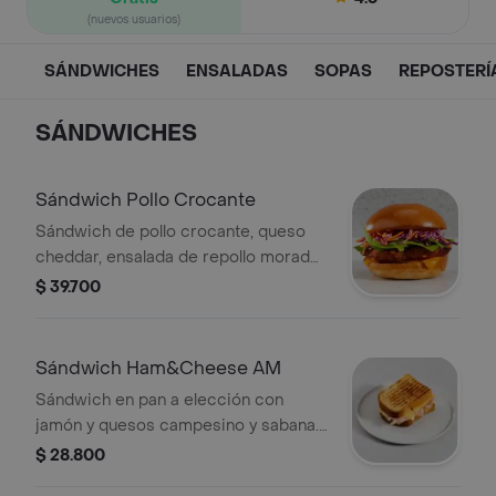
(nuevos usuarios)
SÁNDWICHES
ENSALADAS
SOPAS
REPOSTERÍ
SÁNDWICHES
Sándwich Pollo Crocante
Sándwich de pollo crocante, queso
cheddar, ensalada de repollo morado
y zanahoria, salsa bbq y rugula en pan
$ 39.700
brioche. acompañamieno a elección
Sándwich Ham&Cheese AM
Sándwich en pan a elección con
jamón y quesos campesino y sabana.
Incluye acompañamiento a elección.
$ 28.800