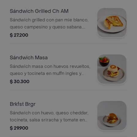
Sándwich Grilled Ch AM
Sándwich grilled con pan mie blanco,
queso campesino y queso sabana.
Acompañamiento a elección.
$ 27.200
Sándwich Masa
Sándwich masa con huevos revueltos,
queso y tocineta en muffn ingles y
bowl de fruta (papaya, mago, piña,
$ 30.300
fresas banano)
Brkfst Brgr
Sándwich con huevo, queso cheddar,
tocineta, salsa sriracha y tomate en
pan brioche.
$ 29.900