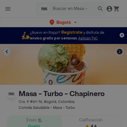
Bogotá
Regístrate
¿Nuevo en Rappi?
y disfruta de
envíos gratis por semanas
Aplican TyC
Masa - Turbo - Chapinero
Cra. 9 #61-76, Bogotá, Colombia
Comida Saludable - Masa - Turbo
Envío
Calificación
Gratis
4.6