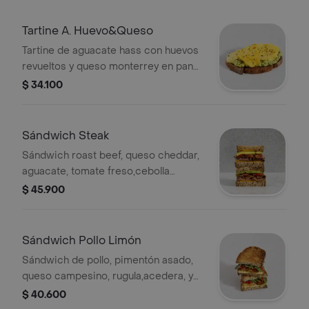
Tartine A. Huevo&Queso
Tartine de aguacate hass con huevos
revueltos y queso monterrey en pan
miche levain.
$ 34.100
Sándwich Steak
Sándwich roast beef, queso cheddar,
aguacate, tomate freso,cebolla
caramelizada y mostaza en pan miche
$ 45.900
levain. acompañamiento a elección
Sándwich Pollo Limón
Sándwich de pollo, pimentón asado,
queso campesino, rugula,acedera, y
salsa pesto en pan country sour.
$ 40.600
acompañamiento a elección.