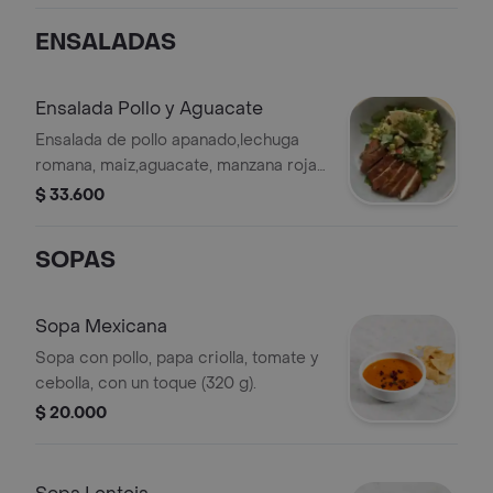
ENSALADAS
Ensalada Pollo y Aguacate
Ensalada de pollo apanado,lechuga
romana, maiz,aguacate, manzana roja,
totopos, queso feta y vinagreta de
$ 33.600
aguacate
SOPAS
Sopa Mexicana
Sopa con pollo, papa criolla, tomate y
cebolla, con un toque (320 g).
$ 20.000