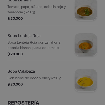
Sopa Lenteja
Tomate, papa, plátano, cebolla roja y
zanahoria (320 g).
$ 20.000
Sopa Lenteja Roja
Sopa Lenteja Roja con zanahoria,
cebolla blanca, pasta de tomate,
cúrcuma y pimienta (320 g).
$ 20.000
Sopa Calabaza
Con leche de coco y curry (320 g).
$ 20.000
REPOSTERÍA