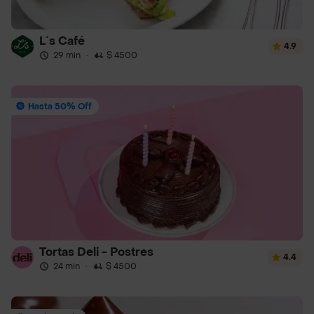
L´s Café
4.9
29 min
·
$ 4500
Hasta 50% Off
Tortas Deli - Postres
4.4
24 min
·
$ 4500