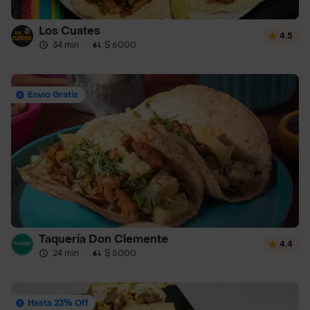
Los Cuates
4.5
34 min
·
$ 6000
Envío Gratis
Taquería Don Clemente
4.4
24 min
·
$ 5000
Hasta 23% Off