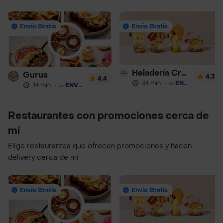
Envío Gratis
Envío Gratis
Heladería Crepes & Waffles
Gurus
4.3
4.4
34 min
·
ENVÍO GRATIS
14 min
·
ENVÍO GRATIS
Restaurantes con promociones cerca de
mí
Elige restaurantes que ofrecen promociones y hacen
delivery cerca de mí
Envío Gratis
Envío Gratis