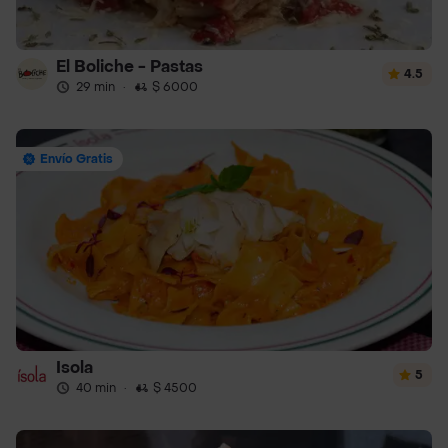
El Boliche - Pastas
4.5
29 min
·
$ 6000
Envío Gratis
Isola
5
40 min
·
$ 4500