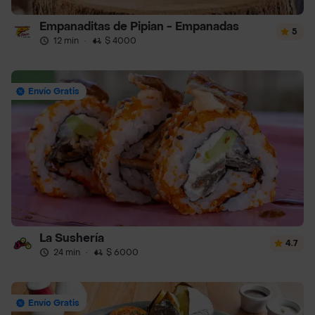
Empanaditas de Pipian - Empanadas
5
12 min
·
$ 4000
Envío Gratis
La Sushería
4.7
24 min
·
$ 6000
Envío Gratis