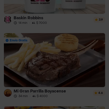
Baskin Robbins
3.9
14 min
·
$ 7000
Envío Gratis
Mi Gran Parrilla Boyacense
4.6
34 min
·
$ 4000