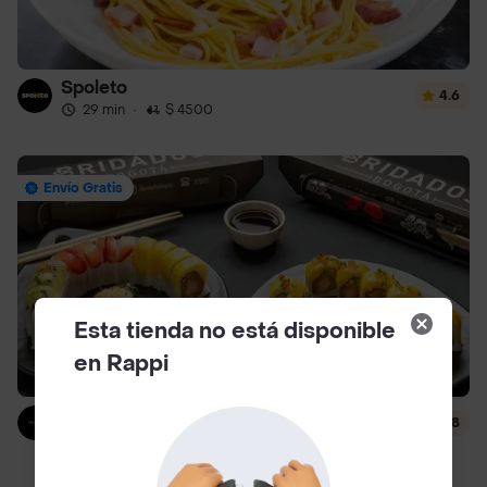
Spoleto
4.6
29 min
·
$ 4500
Envío Gratis
Esta tienda no está disponible
en Rappi
Bridados Muhai
4.8
24 min
·
$ 6000