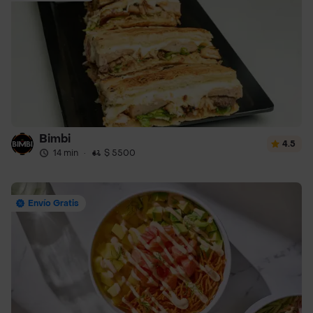
Bimbi
4.5
14 min
·
$ 5500
Envío Gratis