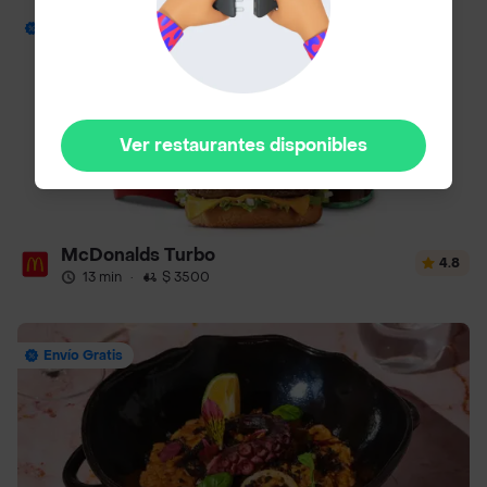
Hasta 44% Off
Ver restaurantes disponibles
McDonalds Turbo
4.8
13 min
·
$ 3500
Envío Gratis