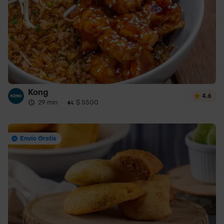
Kong
4.6
29 min
·
$ 5500
Envío Gratis