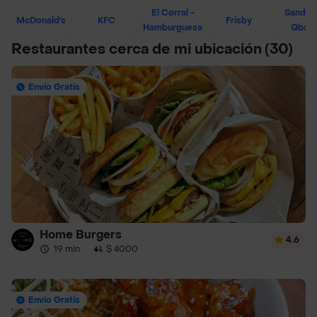
El Corral -
Sandwi
McDonald's
KFC
Frisby
Hamburguesa
Qban
Restaurantes cerca de mi ubicación
(30)
Envío Gratis
Home Burgers
4.6
19 min
·
$ 4000
Envío Gratis