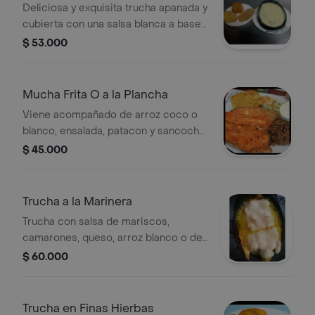
Deliciosa y exquisita trucha apanada y
cubierta con una salsa blanca a base
de ajo, acompañada de arroz,
$ 53.000
ensalada, patacón y sancocho de
pescado .
Mucha Frita O a la Plancha
Viene acompañado de arroz coco o
blanco, ensalada, patacon y sancocho
de pescado
$ 45.000
Trucha a la Marinera
Trucha con salsa de mariscos,
camarones, queso, arroz blanco o de
coco, patacón y ensalada.
$ 60.000
Trucha en Finas Hierbas