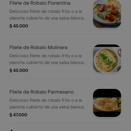
patacon, ensalada y sancocho de
Filete de Robalo Florentina
pescado.
Delicioso filete de robalo frito o a la
plancha cubierto de una salsa blanca
a base de bechamel, espinaca,
$ 45.000
tomate y queso, acompañado de
arroz blanco o arroz con coco,
patacon, ensalada y sancocho de
Filete de Robalo Molinera
pescado.
Delicioso filete de robalo frito o a la
plancha cubierto de una salsa blanca
a base de miel mostaza, vino, crema
$ 45.000
de leche, acompañado de arroz
blanco o arroz con coco, patacon,
ensalada y sancocho de pescado.
Filete de Robalo Parmesano
Delicioso filete de robalo frito o a la
plancha cubierto de una salsa blanca
a base de bechamel y queso
$ 47.000
parmesano, acompañado de arroz
blanco o arroz con coco, patacon,