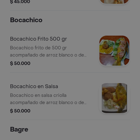
sancocho de pescado.
$ 45.000
Bocachico
Bocachico Frito 500 gr
Bocachico frito de 500 gr
acompañado de arroz blanco o de
coco, patacón, ensalada y sancocho
$ 50.000
de pescado.
Bocachico en Salsa
Bocachico en salsa criolla
acompañado de arroz blanco o de
coco, patacón, ensalada y sancocho
$ 50.000
de pescado.
Bagre