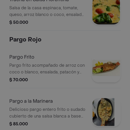
Salsa de la casa espinaca, tomate,
queso, arroz blanco o coco, ensalada,
patacón y sancocho de pescado.
$ 50.000
Pargo Rojo
Pargo Frito
Pargo frito acompañado de arroz con
coco o blanco, ensalada, patacón y
sancocho de pescado.
$ 70.000
Pargo a la Marinera
Delicioso pargo entero frito o sudado
cubierto de una salsa blanca a base
de mariscos y amarones,
$ 85.000
acompañado de arroz blanco o arroz