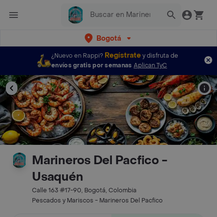
Bogotá
Regístrate
¿Nuevo en Rappi?
y disfruta de
envíos gratis por semanas
Aplican TyC
Marineros Del Pacfico -
Usaquén
Calle 163 #17-90, Bogotá, Colombia
Pescados y Mariscos - Marineros Del Pacfico