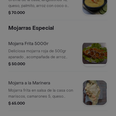
queso, palmito, arroz con coco o
blanco y patacón
$ 70.000
Mojarras Especial
Mojarra Frita 500Gr
Deliciosa mojarra roja de 500gr
apanado , acompañada de arroz
blanco o coco ensalada, patacón, y
$ 50.000
sancocho de pescado.
Mojarra a la Marinera
Mojarra frita en salsa de la casa con
mariscos, camarones 5, queso
gratinado, arroz con coco o blanco,
$ 65.000
patacón y sancocho de pescado