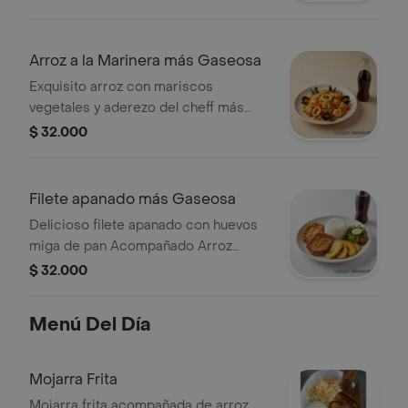
Arroz a la Marinera más Gaseosa
Exquisito arroz con mariscos
vegetales y aderezo del cheff más
Gaseosa imperdible
$ 32.000
Filete apanado más Gaseosa
Delicioso filete apanado con huevos
miga de pan Acompañado Arroz
ensalada patacon
$ 32.000
Menú Del Día
Mojarra Frita
Mojarra frita acompañada de arroz