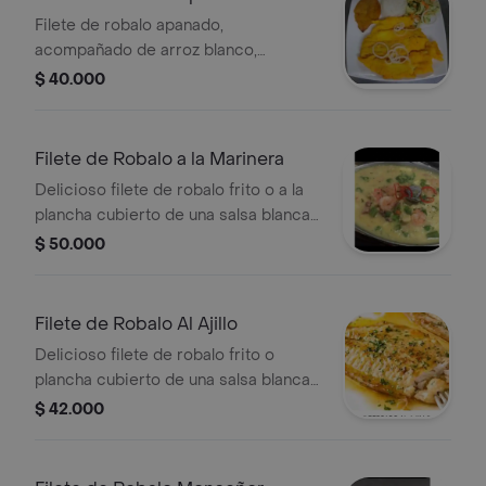
Filete de robalo apanado,
acompañado de arroz blanco,
ensalada fresca y patacón. Incluye
$ 40.000
sancocho de pescado.
Filete de Robalo a la Marinera
Delicioso filete de robalo frito o a la
plancha cubierto de una salsa blanca
a base de mariscos y camarones,
$ 50.000
acompañado de arroz blanco o arroz
con coco, patacon, ensalada y
sancocho de pescado.
Filete de Robalo Al Ajillo
Delicioso filete de robalo frito o
plancha cubierto de una salsa blanca
a base de ajo, acompañado de arroz
$ 42.000
blanco o arroz con coco, patacon,
ensalada y sancocho de pescado.