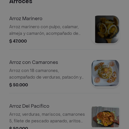
Arroces
ensalada y sancocho de pescado.
Arroz Marinero
Arroz marinero con pulpo, calamar,
almeja y camarón, acompañado de
sancocho de pescado y patacón
$ 47.000
pisao.
Arroz con Camarones
Arroz con 18 camarones,
acompañado de verduras, patacón y
rodajas de tomate y cebolla.
$ 50.000
Arroz Del Pacífico
Arroz, verduras, mariscos, camarones
5, filete de pescado apanado, aritos
de cebolla apanado, patacón.
$ 50.000