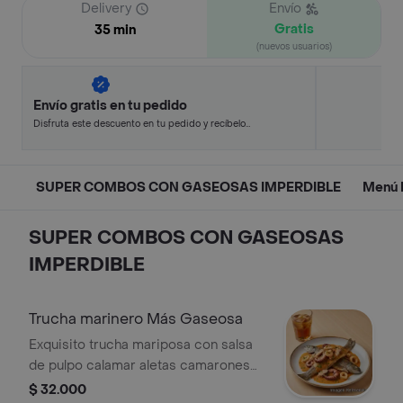
Delivery
Envío
Gratis
35 min
(nuevos usuarios)
Envío gratis en tu pedido
Disfruta este descuento en tu pedido y recíbelo
en minutos.
SUPER COMBOS CON GASEOSAS IMPERDIBLE
Menú 
SUPER COMBOS CON GASEOSAS
IMPERDIBLE
Trucha marinero Más Gaseosa
Exquisito trucha mariposa con salsa
de pulpo calamar aletas camarones
más Gaseosa
$ 32.000