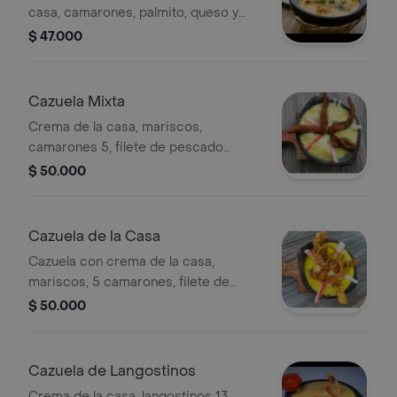
casa, camarones, palmito, queso y
patacones. Acompañada de arroz con
$ 47.000
coco o blanco.
Cazuela Mixta
Crema de la casa, mariscos,
camarones 5, filete de pescado
apanado, queso, palmito, arroz con
$ 50.000
coco o blanco, patacón
Cazuela de la Casa
Cazuela con crema de la casa,
mariscos, 5 camarones, filete de
pescado apanado, aritos de cebolla
$ 50.000
apanados, arroz (coco o blanco),
patacón, queso y palmito.
Cazuela de Langostinos
Crema de la casa, langostinos 13,