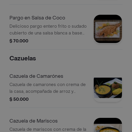
acompañado de arroz blanco o arroz
con coco, patacon, ensalada y
sancocho de pescado.
Pargo en Salsa de Coco
Delicioso pargo entero frito o sudado
cubierto de una salsa blanca a base
de coco, acompañado de arroz
$ 70.000
blanco o arroz con coco, patacon,
ensalada y sancocho de pescado.
Cazuelas
Cazuela de Camarónes
Cazuela de camarones con crema de
la casa, acompañada de arroz y
patacones.
$ 50.000
Cazuela de Mariscos
Cazuela de mariscos con crema de la