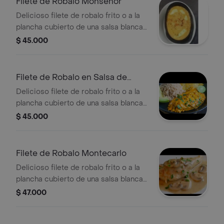
Filete de Robalo Monseñor
Delicioso filete de robalo frito o a la
plancha cubierto de una salsa blanca
a base de bechamel, camarones y
$ 45.000
queso, acompañado de arroz blanco
o arroz con coco, patacon, ensalada y
sancocho de pescado.
Filete de Robalo en Salsa de
Coco
Delicioso filete de robalo frito o a la
plancha cubierto de una salsa blanca
a base de coco, acompañado de
$ 45.000
arroz blanco o arroz con coco,
patacon, ensalada y sancocho de
pescado.
Filete de Robalo Montecarlo
Delicioso filete de robalo frito o a la
plancha cubierto de una salsa blanca
a base de bechamel, camarones,
$ 47.000
champiñon y queso, acompañado de
arroz blanco o arroz con coco,