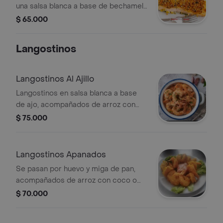
una salsa blanca a base de bechamel
y queso parmesano, acompañado de
$ 65.000
arroz blanco o arroz con coco,
patacon, ensalada y sancocho de
Langostinos
pescado.
Langostinos Al Ajillo
Langostinos en salsa blanca a base
de ajo, acompañados de arroz con
coco o blanco, ensalada, patacon y
$ 75.000
sancocho de pescado.
Langostinos Apanados
Se pasan por huevo y miga de pan,
acompañados de arroz con coco o
blanco, ensalada, patacon y sancocho
$ 70.000
de pescado.