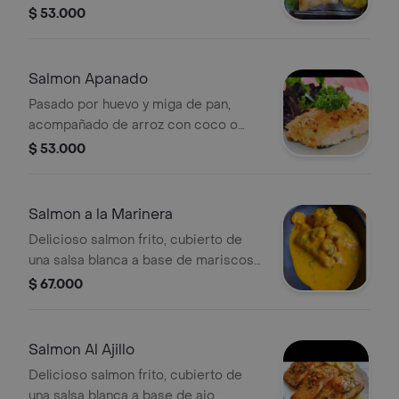
ensalada, patacones y sancocho de
$ 53.000
pescado.
Salmon Apanado
Pasado por huevo y miga de pan,
acompañado de arroz con coco o
blanco, ensalada, patacon y sancocho
$ 53.000
de pescado
Salmon a la Marinera
Delicioso salmon frito, cubierto de
una salsa blanca a base de mariscos y
camarones, acompañado de arroz
$ 67.000
blanco o arroz con coco, patacon,
ensalada y sancocho de pescado.
Salmon Al Ajillo
Delicioso salmon frito, cubierto de
una salsa blanca a base de ajo,