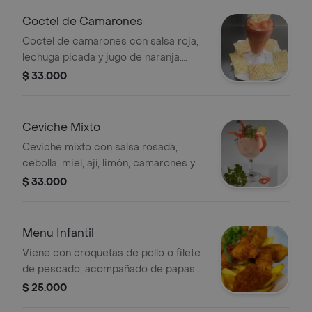
Coctel de Camarones
Coctel de camarones con salsa roja,
lechuga picada y jugo de naranja.
Acompañado de galletas saltinas.
$ 33.000
Ceviche Mixto
Ceviche mixto con salsa rosada,
cebolla, miel, ají, limón, camarones y
mariscos. Acompañado de galletas
$ 33.000
saltín.
Menu Infantil
Viene con croquetas de pollo o filete
de pescado, acompañado de papas
fritas o moneditas de platano
$ 25.000