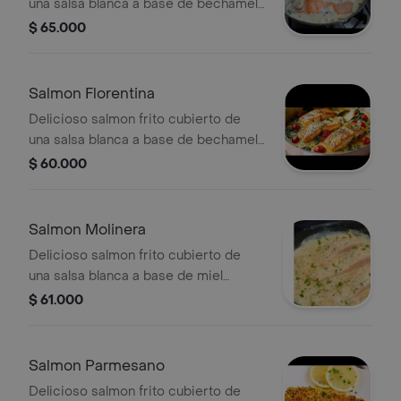
una salsa blanca a base de bechamel,
champiñones, camarones y queso,
$ 65.000
acompañado de arroz blanco o arroz
con coco, patacon, ensalada y
sancocho de pescado.
Salmon Florentina
Delicioso salmon frito cubierto de
una salsa blanca a base de bechamel,
espinaca, tomate y queso,
$ 60.000
acompañado de arroz blanco o arroz
con coco, patacon, ensalada y
sancocho de pescado
Salmon Molinera
Delicioso salmon frito cubierto de
una salsa blanca a base de miel
mostaza, vino, crema de leche,
$ 61.000
acompañado de arroz blanco o arroz
con coco, patacon, ensalada y
sancocho de pescado.
Salmon Parmesano
Delicioso salmon frito cubierto de