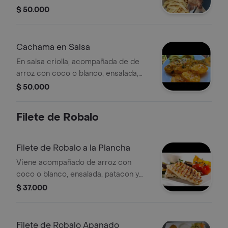
sancocho de pescado.
$ 50.000
Cachama en Salsa
En salsa criolla, acompañada de de
arroz con coco o blanco, ensalada,
patacon y sancocho de pescado.
$ 50.000
Filete de Robalo
Filete de Robalo a la Plancha
Viene acompañado de arroz con
coco o blanco, ensalada, patacon y
sancocho pescado
$ 37.000
Filete de Robalo Apanado