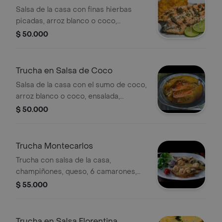
Salsa de la casa con finas hierbas
picadas, arroz blanco o coco,
patacón, ensalada y sancocho de
$ 50.000
pescado.
Trucha en Salsa de Coco
Salsa de la casa con el sumo de coco,
arroz blanco o coco, ensalada,
patacón y sancocho de pescado.
$ 50.000
Trucha Montecarlos
Trucha con salsa de la casa,
champiñones, queso, 6 camarones,
patacón, ensalada, arroz blanco o de
$ 55.000
coco y sancocho de pescado.
Trucha en Salsa Florentina