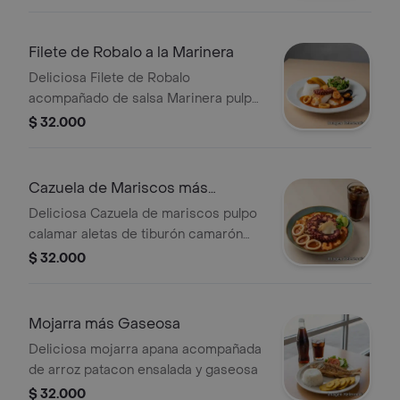
Filete de Robalo a la Marinera
Deliciosa Filete de Robalo
acompañado de salsa Marinera pulpo
calamar aletas camarones
$ 32.000
Acompañado de arroz patacon
ensalada
Cazuela de Mariscos más
Gaseosa
Deliciosa Cazuela de mariscos pulpo
calamar aletas de tiburón camarón
Más Gaseosa
$ 32.000
Mojarra más Gaseosa
Deliciosa mojarra apana acompañada
de arroz patacon ensalada y gaseosa
$ 32.000