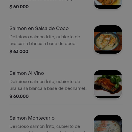
acompañado de arroz blanco o arroz
$ 60.000
con coco, patacon, ensalada y
sancocho de pescado.
Salmon en Salsa de Coco
Delicioso salmon frito, cubierto de
una salsa blanca a base de coco,
acompañado de arroz blanco o arroz
$ 63.000
con coco, patacon, ensalada y
sancocho de pescado.-
Salmon Al Vino
Delicioso salmon frito, cubierto de
una salsa blanca a base de bechamel
y vino, acompañado de arroz blanco o
$ 60.000
arroz con coco, patacon, ensalada y
sancocho de pescado.
Salmon Montecarlo
Delicioso salmon frito, cubierto de