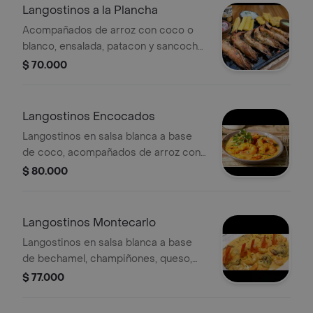
Langostinos a la Plancha
Acompañados de arroz con coco o
blanco, ensalada, patacon y sancocho
de pescado.
$ 70.000
Langostinos Encocados
Langostinos en salsa blanca a base
de coco, acompañados de arroz con
coco o blanco, ensalada, patacon y
$ 80.000
sancocho de pescado.
Langostinos Montecarlo
Langostinos en salsa blanca a base
de bechamel, champiñones, queso,
acompañados de arroz con coco o
$ 77.000
blanco, ensalada, patacon y sancocho
de pescado.