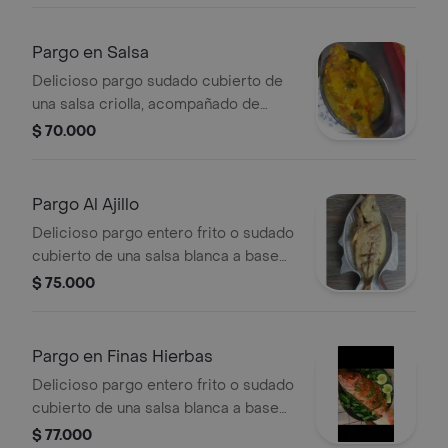
con coco, patacon, ensalada y
sancocho de pescado.
Pargo en Salsa
Delicioso pargo sudado cubierto de
una salsa criolla, acompañado de
arroz blanco o arroz con coco,
$ 70.000
patacon, ensalada y sancocho de
pescado.
Pargo Al Ajillo
Delicioso pargo entero frito o sudado
cubierto de una salsa blanca a base
de ajo, acompañado de arroz blanco
$ 75.000
o arroz con coco, patacon, ensalada y
sancocho de pescado.
Pargo en Finas Hierbas
Delicioso pargo entero frito o sudado
cubierto de una salsa blanca a base
de bechamel y finas hierbas,
$ 77.000