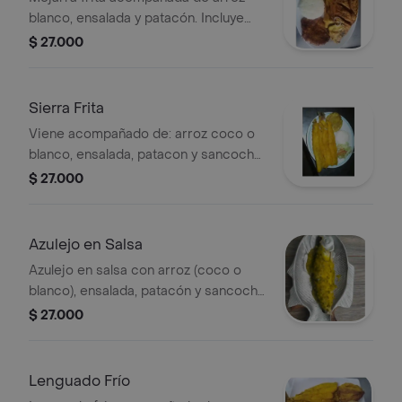
blanco, ensalada y patacón. Incluye
sancocho de pescado.
$ 27.000
Sierra Frita
Viene acompañado de: arroz coco o
blanco, ensalada, patacon y sancocho
de pescado
$ 27.000
Azulejo en Salsa
Azulejo en salsa con arroz (coco o
blanco), ensalada, patacón y sancocho
de pescado.
$ 27.000
Lenguado Frío