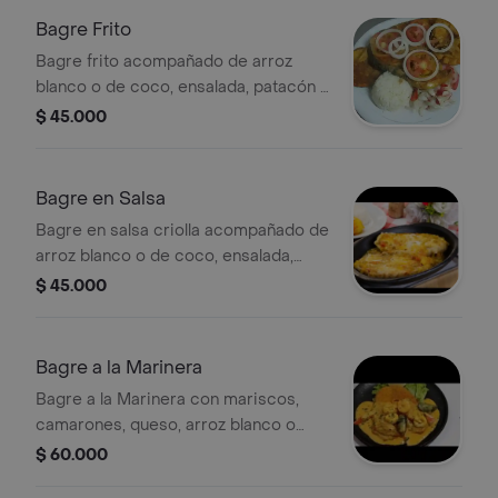
Bagre Frito
Bagre frito acompañado de arroz
blanco o de coco, ensalada, patacón y
sancocho de pescado.
$ 45.000
Bagre en Salsa
Bagre en salsa criolla acompañado de
arroz blanco o de coco, ensalada,
patacón y sancocho de pescado.
$ 45.000
Bagre a la Marinera
Bagre a la Marinera con mariscos,
camarones, queso, arroz blanco o
coco, ensalada, patacón y sancocho
$ 60.000
de pescado.