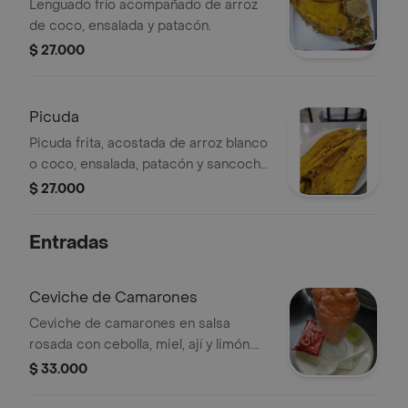
Lenguado frío acompañado de arroz
de coco, ensalada y patacón.
$ 27.000
Picuda
Picuda frita, acostada de arroz blanco
o coco, ensalada, patacón y sancocho
de pescado.
$ 27.000
Entradas
Ceviche de Camarones
Ceviche de camarones en salsa
rosada con cebolla, miel, ají y limón.
Se acompaña con galletas saltinas.
$ 33.000