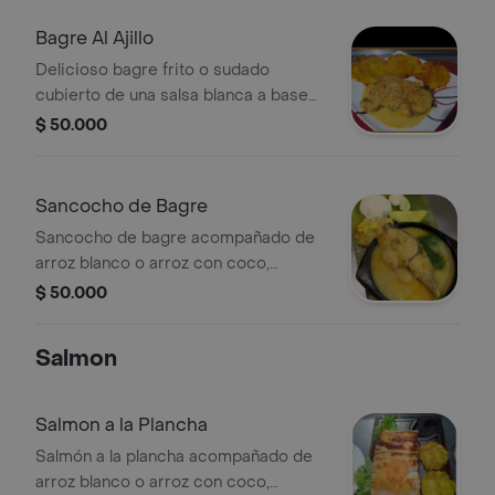
Bagre Al Ajillo
Delicioso bagre frito o sudado
cubierto de una salsa blanca a base
de ajo, acompañado de arroz blanco
$ 50.000
o arroz con coco, patacon, ensalada y
sancocho de pescado.
Sancocho de Bagre
Sancocho de bagre acompañado de
arroz blanco o arroz con coco,
ensalada y patacón.
$ 50.000
Salmon
Salmon a la Plancha
Salmón a la plancha acompañado de
arroz blanco o arroz con coco,