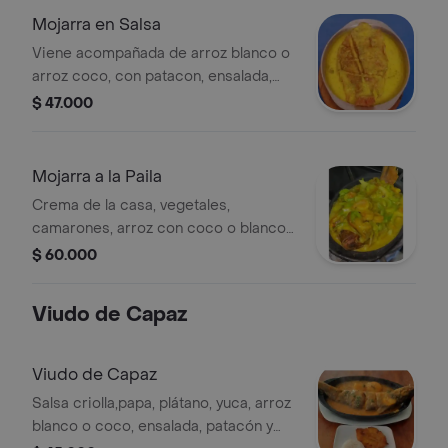
Mojarra en Salsa
Viene acompañada de arroz blanco o
arroz coco, con patacon, ensalada,
sancocho de pescado, en una salsa
$ 47.000
criolla
Mojarra a la Paila
Crema de la casa, vegetales,
camarones, arroz con coco o blanco,
patacón y sancocho de pescado.
$ 60.000
Viudo de Capaz
Viudo de Capaz
Salsa criolla,papa, plátano, yuca, arroz
blanco o coco, ensalada, patacón y